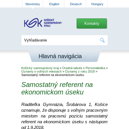
Slovensky
English
Deutsch
Hungary
Kontakty
Hlavná navigácia
Košický samosprávny kraj
>
Úradná tabuľa
>
Personalistika
>
Oznamy o voľných miestach
>
Oznamy z roku 2018
>
Samostatný referent na ekonomickom úseku
Samostatný referent na
ekonomickom úseku
Riaditeľka Gymnázia, Šrobárova 1, Košice
oznamuje, že disponuje s voľným pracovným
miestom na pracovnú pozíciu samostatný
referent na ekonomickom úseku s nástupom
od 1.9.2018.