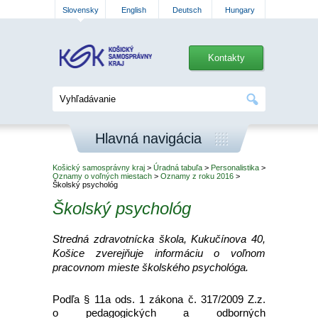
Slovensky
English
Deutsch
Hungary
Kontakty
Hlavná navigácia
Košický samosprávny kraj
>
Úradná tabuľa
>
Personalistika
>
Oznamy o voľných miestach
>
Oznamy z roku 2016
>
Školský psychológ
Školský psychológ
Stredná zdravotnícka škola, Kukučínova 40,
Košice zverejňuje informáciu o voľnom
pracovnom mieste školského psychológa.
Podľa § 11a ods. 1 zákona č. 317/2009 Z.z.
o pedagogických a odborných