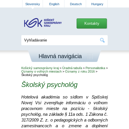
Slovensky
English
Deutsch
Hungary
Kontakty
Hlavná navigácia
Košický samosprávny kraj
>
Úradná tabuľa
>
Personalistika
>
Oznamy o voľných miestach
>
Oznamy z roku 2016
>
Školský psychológ
Školský psychológ
Hotelová akadémia so sídlom v Spišskej
Novej Vsi zverejňuje informáciu o voľnom
pracovnom mieste na pozíciu - školský
psychológ, na základe § 11a ods. 1 Zákona č.
317/2009 Z. z. o pedagogických a odborných
zamestnancoch a o zmene a doplnení