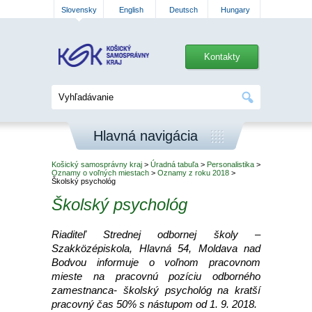
Slovensky
English
Deutsch
Hungary
Kontakty
Hlavná navigácia
Košický samosprávny kraj
>
Úradná tabuľa
>
Personalistika
>
Oznamy o voľných miestach
>
Oznamy z roku 2018
>
Školský psychológ
Školský psychológ
Riaditeľ Strednej odbornej školy –
Szakközépiskola, Hlavná 54, Moldava nad
Bodvou informuje o voľnom pracovnom
mieste na pracovnú pozíciu odborného
zamestnanca- školský psychológ na kratší
pracovný čas 50% s nástupom od 1. 9. 2018.