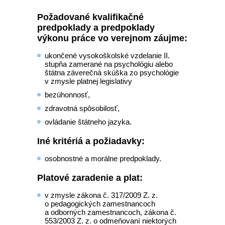
Požadované kvalifikačné
predpoklady a predpoklady
výkonu práce vo verejnom záujme:
ukončené vysokoškolské vzdelanie II.
stupňa zamerané na psychológiu alebo
štátna záverečná skúška zo psychológie
v zmysle platnej legislativy
bezúhonnosť,
zdravotná spôsobilosť,
ovládanie štátneho jazyka.
Iné kritériá a požiadavky:
osobnostné a morálne predpoklady.
Platové zaradenie a plat:
v zmysle zákona č. 317/2009 Z. z.
o pedagogických zamestnancoch
a odborných zamestnancoch, zákona č.
553/2003 Z. z. o odmeňovaní niektorých