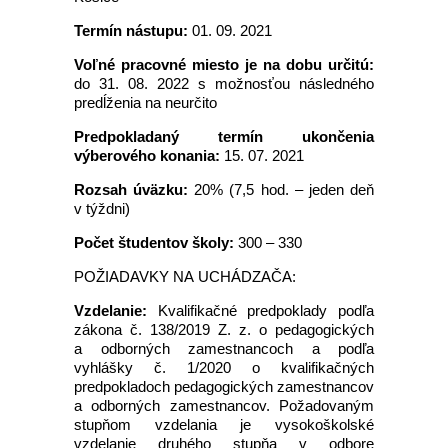
Termín nástupu:
01. 09. 2021
Voľné pracovné miesto je na dobu určitú:
do 31. 08. 2022 s možnosťou následného
predĺženia na neurčito
Predpokladaný termín ukončenia
výberového konania:
15. 07. 2021
Rozsah úväzku:
20% (7,5 hod. – jeden deň
v týždni)
Počet študentov školy:
300 – 330
POŽIADAVKY NA UCHÁDZAČA:
Vzdelanie:
Kvalifikačné predpoklady podľa
zákona č. 138/2019 Z. z. o pedagogických
a odborných zamestnancoch a podľa
vyhlášky č. 1/2020 o kvalifikačných
predpokladoch pedagogických zamestnancov
a odborných zamestnancov. Požadovaným
stupňom vzdelania je vysokoškolské
vzdelanie druhého stupňa v odbore