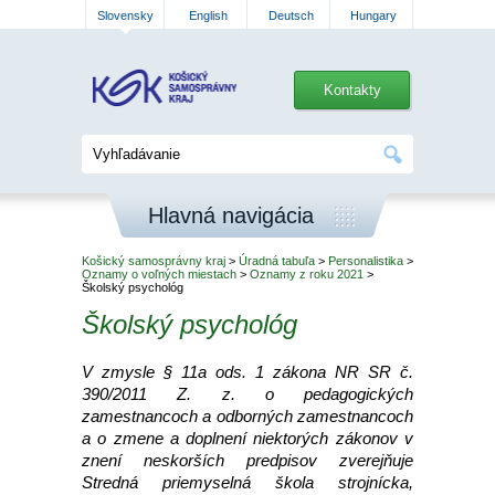
Slovensky
English
Deutsch
Hungary
Kontakty
Hlavná navigácia
Košický samosprávny kraj
>
Úradná tabuľa
>
Personalistika
>
Oznamy o voľných miestach
>
Oznamy z roku 2021
>
Školský psychológ
Školský psychológ
V zmysle § 11a ods. 1 zákona NR SR č.
390/2011 Z. z. o pedagogických
zamestnancoch a odborných zamestnancoch
a o zmene a doplnení niektorých zákonov v
znení neskorších predpisov zverejňuje
Stredná priemyselná škola strojnícka,