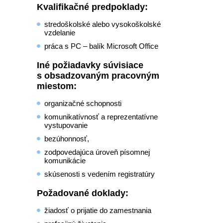
Kvalifikačné predpoklady:
stredoškolské alebo vysokoškolské
vzdelanie
práca s PC – balík Microsoft Office
Iné požiadavky súvisiace
s obsadzovaným pracovným
miestom:
organizačné schopnosti
komunikatívnosť a reprezentatívne
vystupovanie
bezúhonnosť,
zodpovedajúca úroveň písomnej
komunikácie
skúsenosti s vedením registratúry
Požadované doklady:
žiadosť o prijatie do zamestnania