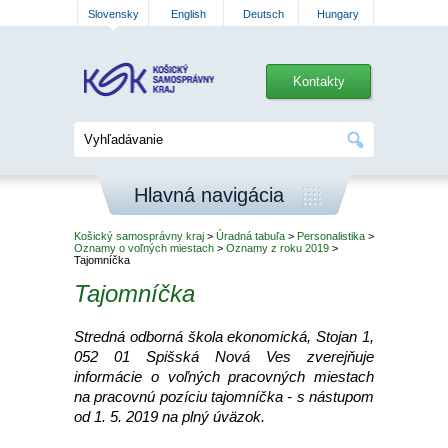
Slovensky
English
Deutsch
Hungary
Kontakty
Hlavná navigácia
Košický samosprávny kraj
>
Úradná tabuľa
>
Personalistika
>
Oznamy o voľných miestach
>
Oznamy z roku 2019
>
Tajomníčka
Tajomníčka
Stredná odborná škola ekonomická, Stojan 1,
052 01 Spišská Nová Ves zverejňuje
informácie o voľných pracovných miestach
na pracovnú pozíciu tajomníčka - s nástupom
od 1. 5. 2019 na plný úväzok.