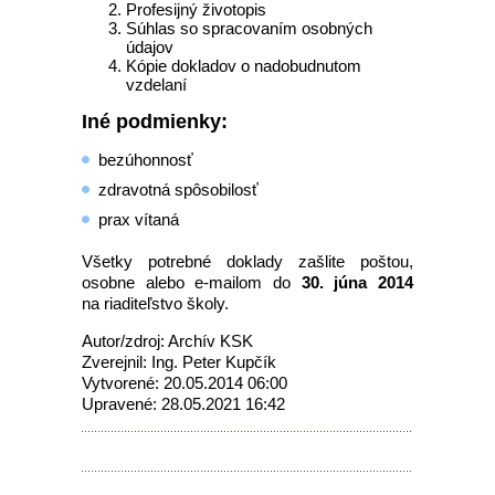
Profesijný životopis
Súhlas so spracovaním osobných
údajov
Kópie dokladov o nadobudnutom
vzdelaní
Iné podmienky:
bezúhonnosť
zdravotná spôsobilosť
prax vítaná
Všetky potrebné doklady zašlite poštou,
osobne alebo e-mailom do
30. júna 2014
na riaditeľstvo školy.
Autor/zdroj: Archív KSK
Zverejnil: Ing. Peter Kupčík
Vytvorené: 20.05.2014 06:00
Upravené: 28.05.2021 16:42