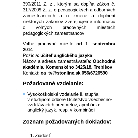
390/2011 Z. z., ktorým sa dopĺňa zákon č.
317/2009 Z. z. o pedagogických a odborných
zamestnancoch a o zmene a doplnení
niektorých zákonov zverejňujeme informáciu
o voľných pracovných miestach
pedagogických zamestnancov:
Voľné pracovné miesto
od 1. septembra
2014
Pozícia:
učiteľ anglického jazyka
Názov a adresa zamestnávateľa:
Obchodná
akadémia, Komenského 3425/18, Trebišov
Kontakt:
oa_tv@stonline.sk 056/6726590
Požadované vzdelanie:
Vysokoškolské vzdelanie II. stupňa
v študijnom odbore Učiteľstvo všeobecno-
vzdelávacích predmetov, aprobácia:
anglický jazyk, resp. v kombinácii
Zoznam požadovaných dokladov:
Žiadosť