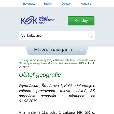
Slovensky
English
Deutsch
Hungary
Kontakty
Hlavná navigácia
Košický samosprávny kraj
>
Úradná tabuľa
>
Personalistika
>
Oznamy o voľných miestach
>
Oznamy z roku 2019
> Učiteľ
geografie
Učiteľ geografie
Gymnázium, Šrobárova 1, Košice informuje o
voľnom pracovnom mieste učiteľ SŠ
aprobácia geografia s nástupom od
01.02.2019.
V zmysle § 11a ods. 1 zákona NR SR č.