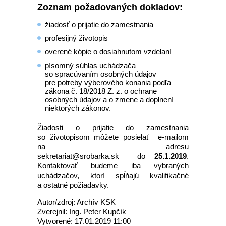
Zoznam požadovaných dokladov:
žiadosť o prijatie do zamestnania
profesijný životopis
overené kópie o dosiahnutom vzdelaní
písomný súhlas uchádzača
so spracúvaním osobných údajov
pre potreby výberového konania podľa
zákona č. 18/2018 Z. z. o ochrane
osobných údajov a o zmene a doplnení
niektorých zákonov.
Žiadosti o prijatie do zamestnania
so životopisom môžete posielať e-mailom
na adresu
sekretariat@srobarka.sk do
25.1.2019
.
Kontaktovať budeme iba vybraných
uchádzačov, ktorí spĺňajú kvalifikačné
a ostatné požiadavky.
Autor/zdroj: Archív KSK
Zverejnil: Ing. Peter Kupčík
Vytvorené: 17.01.2019 11:00