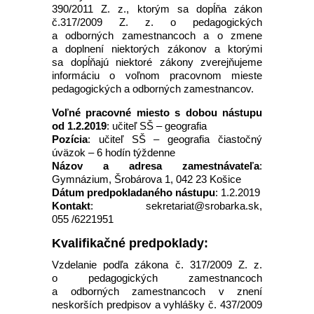
390/2011 Z. z., ktorým sa dopĺňa zákon
č.317/2009 Z. z. o pedagogických
a odborných zamestnancoch a o zmene
a doplnení niektorých zákonov a ktorými
sa dopĺňajú niektoré zákony zverejňujeme
informáciu o voľnom pracovnom mieste
pedagogických a odborných zamestnancov.
Voľné pracovné miesto s dobou nástupu
od 1.2.2019
: učiteľ SŠ – geografia
Pozícia
: učiteľ SŠ – geografia čiastočný
úväzok – 6 hodín týždenne
Názov a adresa zamestnávateľa
:
Gymnázium, Šrobárova 1, 042 23 Košice
Dátum predpokladaného nástupu
: 1.2.2019
Kontakt
: sekretariat@srobarka.sk,
055 /6221951
Kvalifikačné predpoklady:
Vzdelanie podľa zákona č. 317/2009 Z. z.
o pedagogických zamestnancoch
a odborných zamestnancoch v znení
neskorších predpisov a vyhlášky č. 437/2009