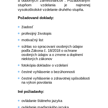
a odborných zamestnancov . Požadovaným
stupňom vzdelania je najmenej
vysokoškolské vzdelanie druhého stupňa.
Požadované doklady:
žiadosť
profesijný životopis
motivačný list
súhlas so spracovaní osobných údajov
podľa Zákona č. 18/2018 o ochrane
osobných údajov a o zmene a doplnení
niektorých zákonov
fotokópia dokladov o vzdelaní
čestné vyhlásenie o bezúhonnosti
čestné vyhlásenie o zdravotnej spôsobilosti
na výkon povolania
Iné požiadavky:
ovládanie štátneho jazyka
ovládanie maďarského jazyka