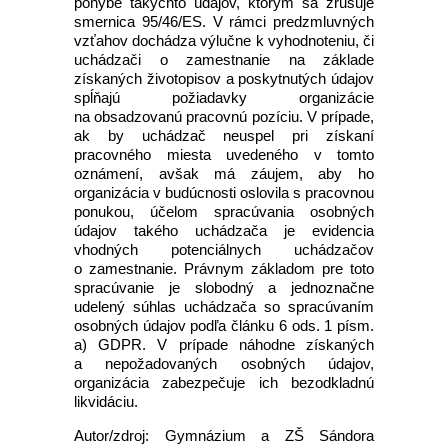
pohybe takýchto údajov, ktorým sa zrušuje
smernica 95/46/ES. V rámci predzmluvných
vzťahov dochádza výlučne k vyhodnoteniu, či
uchádzači o zamestnanie na základe
získaných životopisov a poskytnutých údajov
spĺňajú požiadavky organizácie
na obsadzovanú pracovnú pozíciu. V prípade,
ak by uchádzač neuspel pri získaní
pracovného miesta uvedeného v tomto
oznámení, avšak má záujem, aby ho
organizácia v budúcnosti oslovila s pracovnou
ponukou, účelom spracúvania osobných
údajov takého uchádzača je evidencia
vhodných potenciálnych uchádzačov
o zamestnanie. Právnym základom pre toto
spracúvanie je slobodný a jednoznačne
udelený súhlas uchádzača so spracúvaním
osobných údajov podľa článku 6 ods. 1 písm.
a) GDPR. V prípade náhodne získaných
a nepožadovaných osobných údajov,
organizácia zabezpečuje ich bezodkladnú
likvidáciu.
Autor/zdroj: Gymnázium a ZŠ Sándora