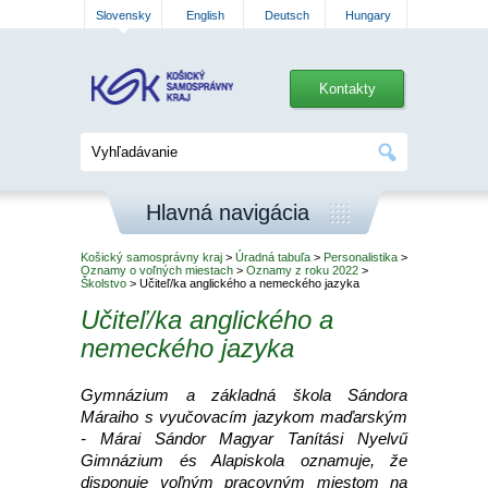
Slovensky
English
Deutsch
Hungary
Kontakty
Hlavná navigácia
Košický samosprávny kraj
>
Úradná tabuľa
>
Personalistika
>
Oznamy o voľných miestach
>
Oznamy z roku 2022
>
Školstvo
> Učiteľ/ka anglického a nemeckého jazyka
Učiteľ/ka anglického a
nemeckého jazyka
Gymnázium a základná škola Sándora
Máraiho s vyučovacím jazykom maďarským
- Márai Sándor Magyar Tanítási Nyelvű
Gimnázium és Alapiskola oznamuje, že
disponuje voľným pracovným miestom na