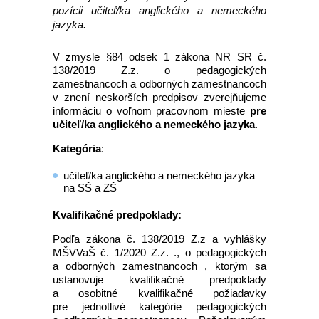
pozícii učiteľ/ka anglického a nemeckého
jazyka.
V zmysle §84 odsek 1 zákona NR SR č.
138/2019 Z.z. o pedagogických
zamestnancoch a odborných zamestnancoch
v znení neskorších predpisov zverejňujeme
informáciu o voľnom pracovnom mieste
pre
učiteľ/ka anglického a nemeckého jazyka
.
Kategória
:
učiteľ/ka anglického a nemeckého jazyka
na SŠ a ZŠ
Kvalifikačné predpoklady:
Podľa zákona č. 138/2019 Z.z a vyhlášky
MŠVVaŠ č. 1/2020 Z.z. ., o pedagogických
a odborných zamestnancoch , ktorým sa
ustanovuje kvalifikačné predpoklady
a osobitné kvalifikačné požiadavky
pre jednotlivé kategórie pedagogických