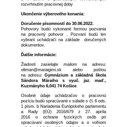
rozvrhnutím pracovnej doby
Ukončenie výberového konania:
Doručenie písomností do 30.06.2022.
Pohovory budú vykonané formou pozvania
na pracovný pohovor . Pozvaní budú len
vybraní uchádzači na základe doručených
dokumentov.
Ďalšie informácie:
Žiadosti zasielajte mailom na adresu:
oltman@maraigimi.sk alebo poštou
na adresu:
Gymnázium a základná škola
Sándora Máraiho s vyuč. jaz. maď.,
Kuzmányho 6,041 74 Košice
Osobné údaje uchádzačov o pracovnú
pozíciu budú spracúvané v súlade s čl. 6 ods.
1 písm. b Nariadenia Európskeho parlamentu
a Rady (EÚ) 2016/679 z 27. apríla
2016 o ochrane fyzických osôb pri
spracúvaní osobných údajov a o voľnom