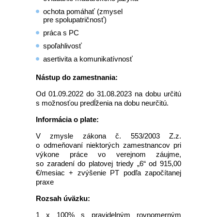
ochota pomáhať (zmysel
pre spolupatričnosť)
práca s PC
spoľahlivosť
asertivita a komunikatívnosť
Nástup do zamestnania:
Od 01.09.2022 do 31.08.2023 na dobu určitú
s možnosťou predĺženia na dobu neurčitú.
Informácia o plate:
V zmysle zákona č. 553/2003 Z.z.
o odmeňovaní niektorých zamestnancov pri
výkone práce vo verejnom záujme,
so zaradení do platovej triedy „6“ od 915,00
€/mesiac + zvýšenie PT podľa započítanej
praxe
Rozsah úväzku:
1 x 100% s pravidelným rovnomerným