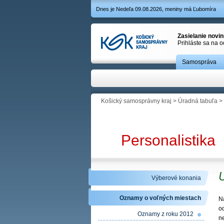
Dnes je Nedeľa 09.08.2026, meniny má Ľubomíra
Zasielanie novi
Prihláste sa na 
Samospráva
Košický samosprávny kraj
>
Úradná tabuľa
>
Personalistika
U
Výberové konania
Oznamy o voľných miestach
N
o
Oznamy z roku 2012
n