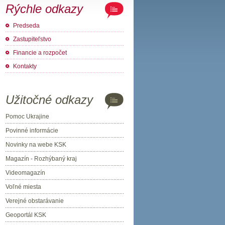
Rýchle odkazy
Predseda
Zastupiteľstvo
Financie a rozpočet
Kontakty
Užitočné odkazy
Pomoc Ukrajine
Povinné informácie
Novinky na webe KSK
Magazín - Rozhýbaný kraj
Videomagazín
Voľné miesta
Verejné obstarávanie
Geoportál KSK