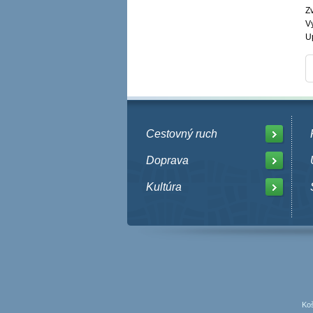
Zv
V
U
Cestovný ruch
Doprava
Kultúra
Koš