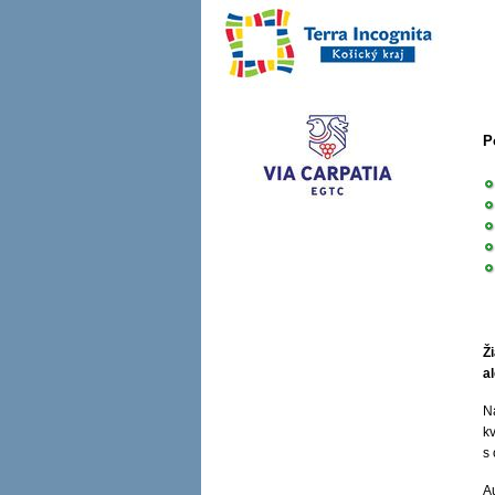
P
Ž
a
N
kv
s
A