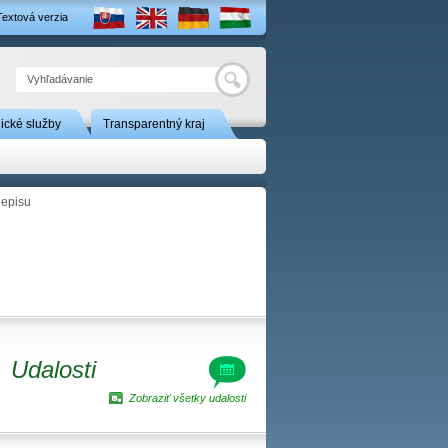
Textová verzia
Hľadať
nické služby
Transparentný kraj
jepisu
Udalosti
Zobraziť všetky udalosti