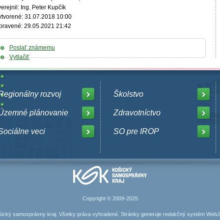
erejnil: Ing. Peter Kupčík
ytvorené: 31.07.2018 10:00
pravené: 29.05.2021 21:42
Poslať známemu
Vytlačiť
Regionálny rozvoj
Školstvo
Územné plánovanie
Zdravotníctvo
Sociálne veci
SO pre IROP
Copyright © 2009-2025
ický samosprávny kraj. Všetky práva vyhradené. Stránky generuje
redakčný systém Web