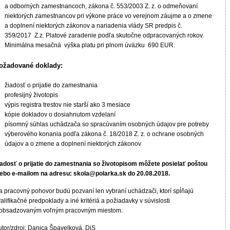
a odborných zamestnancoch, zákona č. 553/2003 Z. z. o odmeňovaní
niektorých zamestnancov pri výkone práce vo verejnom záujme a o zmene
a doplnení niektorých zákonov a nariadenia vlády SR predpis č.
359/2017 Z.z. Platové zaradenie podľa skutočne odpracovaných rokov.
Minimálna mesačná výška platu pri plnom úväzku 690 EUR.
ožadované doklady:
žiadosť o prijatie do zamestnania
profesijný životopis
výpis registra trestov nie starší ako 3 mesiace
kópie dokladov o dosiahnutom vzdelaní
písomný súhlas uchádzača so spracúvaním osobných údajov pre potreby
výberového konania podľa zákona č. 18/2018 Z. z. o ochrane osobných
údajov a o zmene a doplnení niektorých zákonov
iadosť o prijatie do zamestnania so životopisom môžete posielať poštou
lebo e-mailom na adresu: skola@polarka.sk do 20.08.2018.
a pracovný pohovor budú pozvaní len vybraní uchádzači, ktorí spĺňajú
alifikačné predpoklady a iné kritériá a požiadavky v súvislosti
 obsadzovaným voľným pracovným miestom.
utor/zdroj: Danica Špavelková, DiS