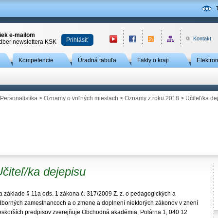
niek e-mailom
Kontakt
Prihlásiť
odber newslettera KSK
Kompetencie
Úradná tabuľa
Fakty o kraji
Elektro
Personalistika
>
Oznamy o voľných miestach
>
Oznamy z roku 2018
> Učiteľ/ka de
čiteľ/ka dejepisu
a základe § 11a ods. 1 zákona č. 317/2009 Z. z. o pedagogických a
dborných zamestnancoch a o zmene a doplnení niektorých zákonov v znení
eskorších predpisov zverejňuje Obchodná akadémia, Polárna 1, 040 12