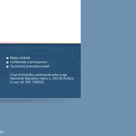
Mapa stránok
Vyhlásenie o prístupnosti
Technický prevádzkovateľ
Úrad Košického samosprávneho kraja
Námestie Maratónu mieru 1, 042 66 Košice
, tel: 055 7268111
E-mail
JET
.