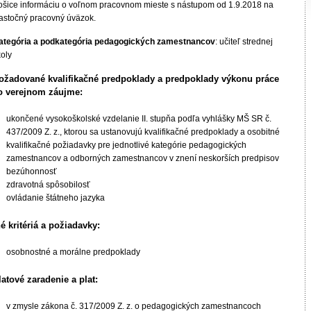
ošice informáciu o voľnom pracovnom mieste s nástupom od 1.9.2018 na
iastočný pracovný úväzok.
ategória a podkategória pedagogických zamestnancov
: učiteľ strednej
koly
ožadované kvalifikačné predpoklady a predpoklady výkonu práce
o verejnom záujme:
ukončené vysokoškolské vzdelanie II. stupňa podľa vyhlášky MŠ SR č.
437/2009 Z. z., ktorou sa ustanovujú kvalifikačné predpoklady a osobitné
kvalifikačné požiadavky pre jednotlivé kategórie pedagogických
zamestnancov a odborných zamestnancov v znení neskorších predpisov
bezúhonnosť
zdravotná spôsobilosť
ovládanie štátneho jazyka
né kritériá a požiadavky:
osobnostné a morálne predpoklady
latové zaradenie a plat:
v zmysle zákona č. 317/2009 Z. z. o pedagogických zamestnancoch