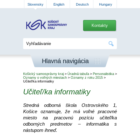
Slovensky
English
Deutsch
Hungary
Kontakty
Hlavná navigácia
Košický samosprávny kraj
>
Úradná tabuľa
>
Personalistika
>
Oznamy o voľných miestach
>
Oznamy z roku 2015
>
Učiteľ/ka informatiky
Učiteľ/ka informatiky
Stredná odborná škola Ostrovského 1,
Košice oznamuje, že má voľné pracovné
miesto na pracovnú pozíciu učiteľ/ka
odborných predmetov – informatika s
nástupom ihneď.