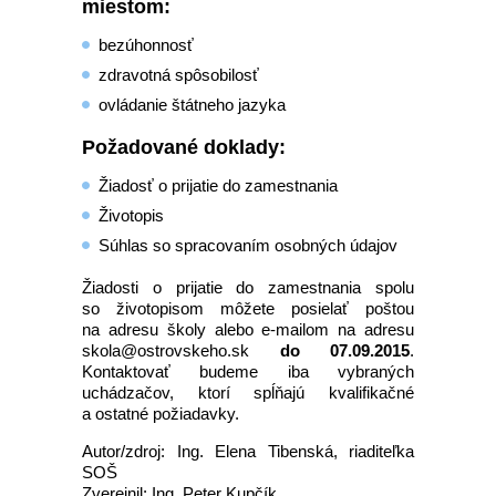
miestom:
bezúhonnosť
zdravotná spôsobilosť
ovládanie štátneho jazyka
Požadované doklady:
Žiadosť o prijatie do zamestnania
Životopis
Súhlas so spracovaním osobných údajov
Žiadosti o prijatie do zamestnania spolu
so životopisom môžete posielať poštou
na adresu školy alebo e-mailom na adresu
skola@ostrovskeho.sk
do 07.09.2015
.
Kontaktovať budeme iba vybraných
uchádzačov, ktorí spĺňajú kvalifikačné
a ostatné požiadavky.
Autor/zdroj: Ing. Elena Tibenská, riaditeľka
SOŠ
Zverejnil: Ing. Peter Kupčík