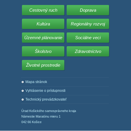
Cestovný ruch
Doprava
Kultúra
Regionálny rozvoj
Územné plánovanie
Sociálne veci
Školstvo
Zdravotníctvo
Životné prostredie
Mapa stránok
Vyhlásenie o prístupnosti
Technický prevádzkovateľ
Úrad Košického samosprávneho kraja
Námestie Maratónu mieru 1
042 66 Košice