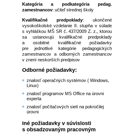
Kategória a podkategória pedag.
zamestnancov
: učiteľ strednej školy
Kvalifikačné predpoklady
: ukončené
vysokoškolské vzdelanie II. stupňa v súlade
s vyhláškou MŠ SR č. 437/2009 Z. z., ktorou
sa ustanovujú kvalifikačné predpoklady
a osobitné kvalifikačné požiadavky
pre jednotlivé kategórie pedagogických
zamestnancov a odborných zamestnancov
v znení neskorších predpisov
Odborné požiadavky:
znalosť operačných systémov ( Windows,
Linux)
znalosť programov MS Office na úrovni
experta
znalosť počítačových sietí na pokročilej
úrovni
Iné požiadavky v súvislosti
s obsadzovaným pracovným