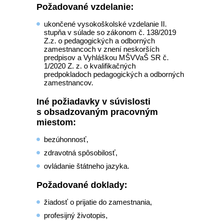
Požadované vzdelanie
:
ukončené vysokoškolské vzdelanie II.
stupňa v súlade so zákonom č. 138/2019
Z.z. o pedagogických a odborných
zamestnancoch v znení neskorších
predpisov a Vyhláškou MŠVVaŠ SR č.
1/2020 Z. z. o kvalifikačných
predpokladoch pedagogických a odborných
zamestnancov.
Iné požiadavky v súvislosti
s obsadzovaným pracovným
miestom
:
bezúhonnosť,
zdravotná spôsobilosť,
ovládanie štátneho jazyka.
Požadované doklady
:
žiadosť o prijatie do zamestnania,
profesijný životopis,