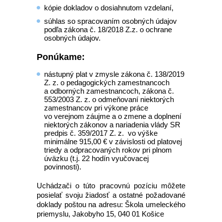
kópie dokladov o dosiahnutom vzdelaní,
súhlas so spracovaním osobných údajov
podľa zákona č. 18/2018 Z.z. o ochrane
osobných údajov.
Ponúkame
:
nástupný plat v zmysle zákona č. 138/2019
Z. z. o pedagogických zamestnancoch
a odborných zamestnancoch, zákona č.
553/2003 Z. z. o odmeňovaní niektorých
zamestnancov pri výkone práce
vo verejnom záujme a o zmene a doplnení
niektorých zákonov a nariadenia vlády SR
predpis č. 359/2017 Z. z. vo výške
minimálne 915,00 € v závislosti od platovej
triedy a odpracovaných rokov pri plnom
úväzku (t.j. 22 hodín vyučovacej
povinnosti).
Uchádzači o túto pracovnú pozíciu môžete
posielať svoju žiadosť a ostatné požadované
doklady poštou na adresu: Škola umeleckého
priemyslu, Jakobyho 15, 040 01 Košice