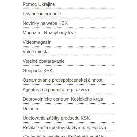
Pomoc Ukrajine
Povinné informácie
Novinky na webe KSK
Magazín - Rozhýbaný kraj
Videomagazín
Voľné miesta
Verejné obstarávanie
Geoportál KSK
Oznamovanie protispoločenskej činnosti
Agentúra na podporu reg. rozvoja
Dobrovoľnícke centrum Košického kraja
Dotácie
Udeľovanie záštity predsedu KSK
Revitalizácia športovísk Gymn. P. Horova
Výstavba telocvične v Spišskej Novej Vsi