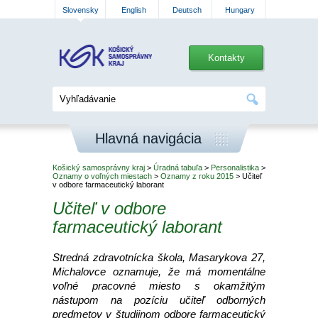
Slovensky
English
Deutsch
Hungary
Kontakty
Hlavná navigácia
Košický samosprávny kraj
>
Úradná tabuľa
>
Personalistika
>
Oznamy o voľných miestach
>
Oznamy z roku 2015
> Učiteľ
v odbore farmaceutický laborant
Učiteľ v odbore
farmaceutický laborant
Stredná zdravotnícka škola, Masarykova 27,
Michalovce oznamuje, že má momentálne
voľné pracovné miesto s okamžitým
nástupom na pozíciu učiteľ odborných
predmetov v študijnom odbore farmaceutický