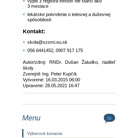
výpis z registra trestov nie starší ako
3 mesiace
lekárske potvrdenie o telesnej a duševnej
spôsobilosti
Kontakt:
skola@szsmi.eu.sk
056 6441452, 0907 917 175
Autor/zdroj: RNDr. Dušan Žaludko, riaditeľ
školy
Zverejnil: Ing. Peter Kupčík
Vytvorené: 16.03.2015 06:00
Upravené: 28.05.2021 16:47
Menu
Výberové konania