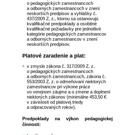
o pedagogických zamestnancoch
a odborných zamestnancoch v znení
neskorších predpisov a vyhlášky č.
437/2009 Z. z., ktorou sa ustanovujú
kvalifikačné predpoklady a osobitné
kvalifikačné požiadavky pre jednotlivé
kategórie pedagogických zamestnancov
a odborných zamestnancov v znení
neskorších predpisov.
Platové zaradenie a plat:
v zmysle zákona č. 317/2009 Z. z.
o pedagogických zamestnancoch
a odborných zamestnancoch, zákona č.
553/2003 Z. z. o odmeňovaní niektorých
zamestnancov pri výkone práce
vo verejnom záujme a o zmene a doplnení
niektorých zákonov (minimálne 453,50 €
v závislosti od platovej triedy
a odpracovaných rokov).
Predpoklady na výkon pedagogickej
činnosti: