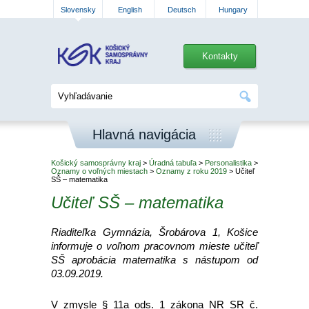
Slovensky
English
Deutsch
Hungary
Kontakty
Hlavná navigácia
Košický samosprávny kraj
>
Úradná tabuľa
>
Personalistika
>
Oznamy o voľných miestach
>
Oznamy z roku 2019
> Učiteľ
SŠ – matematika
Učiteľ SŠ – matematika
Riaditeľka Gymnázia, Šrobárova 1, Košice
informuje o voľnom pracovnom mieste učiteľ
SŠ aprobácia matematika s nástupom od
03.09.2019.
V zmysle § 11a ods. 1 zákona NR SR č.