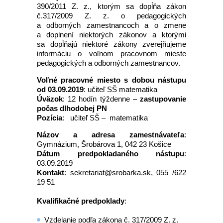
390/2011 Z. z., ktorým sa dopĺňa zákon
č.317/2009 Z. z. o pedagogických
a odborných zamestnancoch a o zmene
a doplnení niektorých zákonov a ktorými
sa dopĺňajú niektoré zákony zverejňujeme
informáciu o voľnom pracovnom mieste
pedagogických a odborných zamestnancov.
Voľné pracovné miesto s dobou nástupu
od 03.09.2019
: učiteľ SŠ matematika
Úväzok
: 12 hodín týždenne –
zastupovanie
počas dlhodobej PN
Pozícia
: učiteľ SŠ – matematika
Názov a adresa zamestnávateľa
:
Gymnázium, Šrobárova 1, 042 23 Košice
Dátum predpokladaného nástupu
:
03.09.2019
Kontakt
: sekretariat@srobarka.sk, 055 /622
19 51
Kvalifikačné predpoklady
:
Vzdelanie podľa zákona č. 317/2009 Z. z.