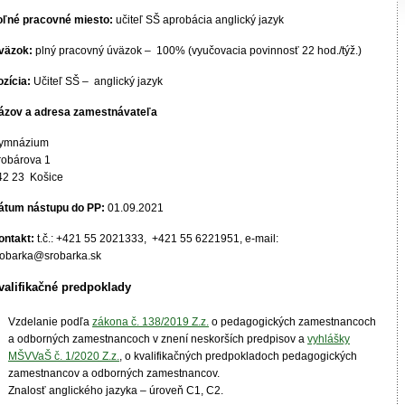
oľné pracovné miesto:
učiteľ SŠ aprobácia anglický jazyk
väzok:
plný pracovný úväzok – 100% (vyučovacia povinnosť 22 hod./týž.)
ozícia:
Učiteľ SŠ – anglický jazyk
ázov a adresa zamestnávateľa
ymnázium
robárova 1
42 23 Košice
átum nástupu do PP:
01.09.2021
ontakt:
t.č.: +421 55 2021333, +421 55 6221951, e-mail:
robarka@srobarka.sk
valifikačné predpoklady
Vzdelanie podľa
zákona č. 138/2019 Z.z.
o pedagogických zamestnancoch
a odborných zamestnancoch v znení neskorších predpisov a
vyhlášky
MŠVVaŠ č. 1/2020 Z.z.
, o kvalifikačných predpokladoch pedagogických
zamestnancov a odborných zamestnancov.
Znalosť anglického jazyka – úroveň C1, C2.