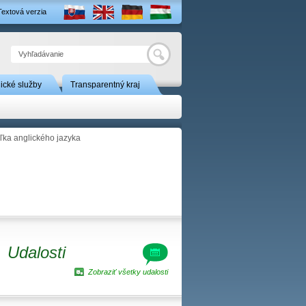
Textová verzia
Hľadať
nické služby
Transparentný kraj
teľka anglického jazyka
Udalosti
Zobraziť všetky udalosti