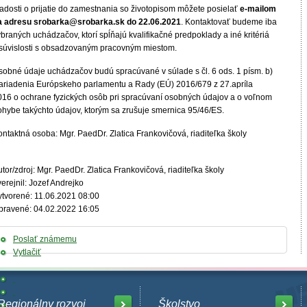
iadosti o prijatie do zamestnania so životopisom môžete posielať
e-mailom
a adresu
srobarka@srobarka.sk do 22.06.2021
. Kontaktovať budeme iba
braných uchádzačov, ktorí spĺňajú kvalifikačné predpoklady a iné kritériá
 súvislosti s obsadzovaným pracovným miestom.
sobné údaje uchádzačov budú spracúvané v súlade s čl. 6 ods. 1 písm. b)
ariadenia Európskeho parlamentu a Rady (EÚ) 2016/679 z 27.apríla
016 o ochrane fyzických osôb pri spracúvaní osobných údajov a o voľnom
ohybe takýchto údajov, ktorým sa zrušuje smernica 95/46/ES.
ntaktná osoba: Mgr. PaedDr. Zlatica Frankovičová, riaditeľka školy
tor/zdroj: Mgr. PaedDr. Zlatica Frankovičová, riaditeľka školy
erejnil: Jozef Andrejko
ytvorené: 11.06.2021 08:00
pravené: 04.02.2022 16:05
Poslať známemu
Vytlačiť
Regionálny rozvoj
Školstvo