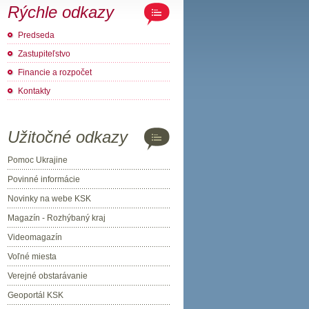
Rýchle odkazy
Predseda
Zastupiteľstvo
Financie a rozpočet
Kontakty
Užitočné odkazy
Pomoc Ukrajine
Povinné informácie
Novinky na webe KSK
Magazín - Rozhýbaný kraj
Videomagazín
Voľné miesta
Verejné obstarávanie
Geoportál KSK