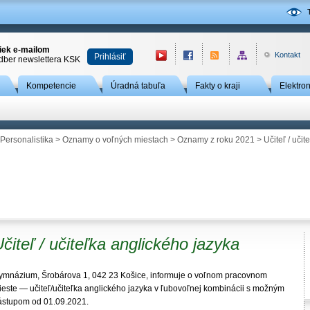
niek e-mailom
Kontakt
Prihlásiť
odber newslettera KSK
Kompetencie
Úradná tabuľa
Fakty o kraji
Elektro
Personalistika
>
Oznamy o voľných miestach
>
Oznamy z roku 2021
> Učiteľ / uči
čiteľ / učiteľka anglického jazyka
ymnázium, Šrobárova 1, 042 23 Košice, informuje o voľnom pracovnom
ieste — učiteľ/učiteľka anglického jazyka v ľubovoľnej kombinácii s možným
ástupom od 01.09.2021.