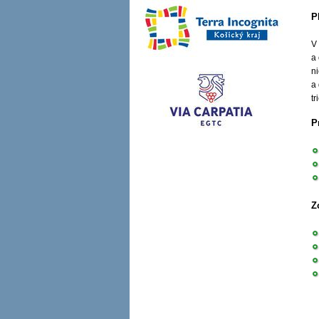
P
V
a
n
a 
t
P
Z