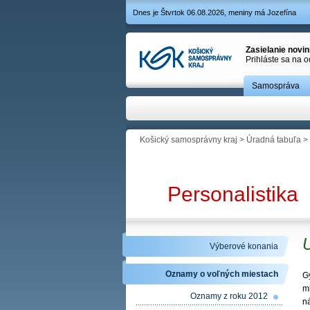
Dnes je Štvrtok 06.08.2026, meniny má Jozefína
Zasielanie novi
Prihláste sa na 
Samospráva
Košický samosprávny kraj
>
Úradná tabuľa
>
Personalistika
U
Výberové konania
Oznamy o voľných miestach
G
m
Oznamy z roku 2012
n