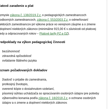
latové zaradenie a plat
 zmysle
zákona č. 138/2019 Z.z.
o pedagogických zamestnancoch
 odborných zamestnancoch,
zákona č. 553/2003 Z.z.
o odmeňovaní
iektorých zamestnancov pri výkone práce vo verejnom záujme a o zmene
doplnení niektorých zákonov (minimálne 915,00 € v závislosti od platovej
riedy a odpracovaných rokov –
Platové tarify PZ a OZ
).
redpoklady na výkon pedagogickej činnosti
bezúhonnosť
zdravotná spôsobilosť
ovládanie štátneho jazyka
oznam požadovaných dokladov
žiadosť o prijatie do zamestnania,
profesijný životopis,
overené kópie o dosiahnutom vzdelaní,
písomný súhlas uchádzača so spracúvaním osobných údajov pre potreby
výberového konania podľa
zákona č. 18/2018 Z.z.
o ochrane osobných
údajov a o zmene a doplnení niektorých zákonov.