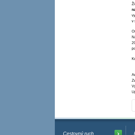
Ž
n
vy
v
O
N
2
p
Ko
Au
Zv
V
U
Cestovný ruch