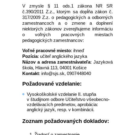
V zmysle § 11 ods.1 zákona NR SR
č.390/2011 Z.z., ktorým sa dopĺňa zákon č.
317/2009 Z.z. o pedagogických a odborných
zamestnancoch a o zmene a doplnení
niektorých zákonov zverejňujeme informáciu
o voľných pracovných miestach
pedagogických zamestnancov:
Voľné pracovné miesto
: ihneď
Pozícia
: učiteľ anglického jazyka
Názov a adresa zamestnávateľa
: Jazyková
škola, Hlavná 113, 04001 Košice
Kontakt
: info@sjs.sk, 0907448040
Požadované vzdelanie:
Vysokoškolské vzdelanie II. stupňa
v študijnom odbore Učiteľstvo všeobecno-
vzdelávacích predmetov, aprobácia:
anglický jazyk, resp. v kombinácii.
Zoznam požadovaných dokladov:
Žiadosť o zamestnanie