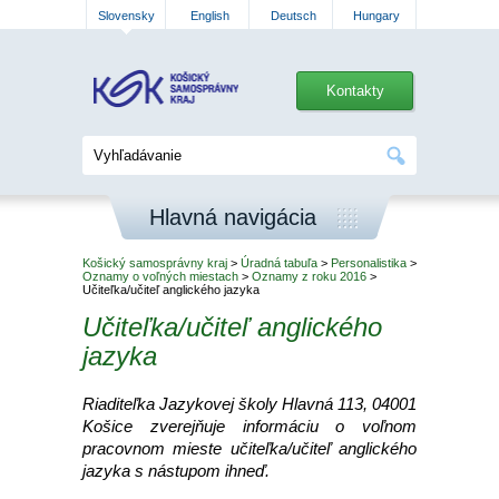
Slovensky
English
Deutsch
Hungary
Kontakty
Hlavná navigácia
Košický samosprávny kraj
>
Úradná tabuľa
>
Personalistika
>
Oznamy o voľných miestach
>
Oznamy z roku 2016
>
Učiteľka/učiteľ anglického jazyka
Učiteľka/učiteľ anglického
jazyka
Riaditeľka Jazykovej školy Hlavná 113, 04001
Košice zverejňuje informáciu o voľnom
pracovnom mieste učiteľka/učiteľ anglického
jazyka s nástupom ihneď.