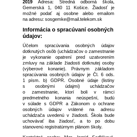
2019
Adresa: Stredná odborná škola,
Gemerská 1, 040 11 Košice. Žiadosť je
možné podať aj osobne alebo emailom
na adresu: sosgemke@mail.telekom.sk
Informácia o spracúvaní osobných
údajov:
Účelom spracúvania osobných údajov
dotknutých osôb (uchádzačov o zamestnanie
je vykonanie opatrení pred uzatvorením
zmluvy na základe žiadosti dotknutej osoby
(výberové konanie). Právnym základom
spracúvania osobných údajov je Čl. 6 ods.
1 písm. b) GDPR. Osobné údaje (listiny
s osobnými údajmi) uchádzačov
o zamestnanie, ktorí boli v rámci
predmetného konania neúspešní, budú
v súlade s GDPR a Zákonom o ochrane
osobných údajov vrátené na adresu
uchádzača uvedenú v žiadosti. Škola bude
uchovávať iba žiadosť, a to po dobu
stanovenú registratúrnym plánom školy.