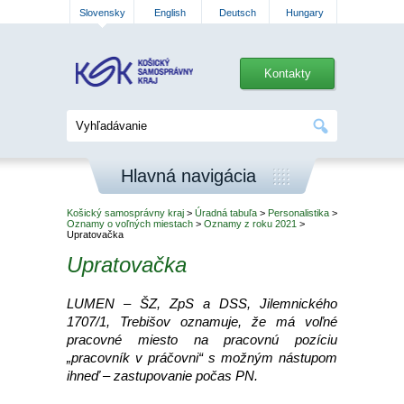
Slovensky
English
Deutsch
Hungary
Kontakty
Hlavná navigácia
Košický samosprávny kraj
>
Úradná tabuľa
>
Personalistika
>
Oznamy o voľných miestach
>
Oznamy z roku 2021
>
Upratovačka
Upratovačka
LUMEN – ŠZ, ZpS a DSS, Jilemnického
1707/1, Trebišov oznamuje, že má voľné
pracovné miesto na pracovnú pozíciu
„pracovník v práčovni“ s možným nástupom
ihneď – zastupovanie počas PN.