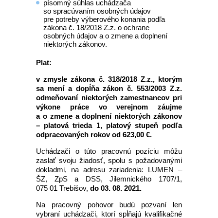
písomný súhlas uchádzača
so spracúvaním osobných údajov
pre potreby výberového konania podľa
zákona č. 18/2018 Z.z. o ochrane
osobných údajov a o zmene a doplnení
niektorých zákonov.
Plat:
v zmysle zákona č. 318/2018 Z.z., ktorým
sa mení a dopĺňa zákon č. 553/2003 Z.z.
odmeňovaní niektorých zamestnancov pri
výkone práce vo verejnom záujme
a o zmene a doplnení niektorých zákonov
– platová trieda 1, platový stupeň podľa
odpracovaných rokov od 623,00 €.
Uchádzači o túto pracovnú pozíciu môžu
zaslať svoju žiadosť, spolu s požadovanými
dokladmi, na adresu zariadenia: LUMEN –
ŠZ, ZpS a DSS, Jilemnického 1707/1,
075 01 Trebišov,
do 03. 08. 2021.
Na pracovný pohovor budú pozvaní len
vybraní uchádzači, ktorí spĺňajú kvalifikačné