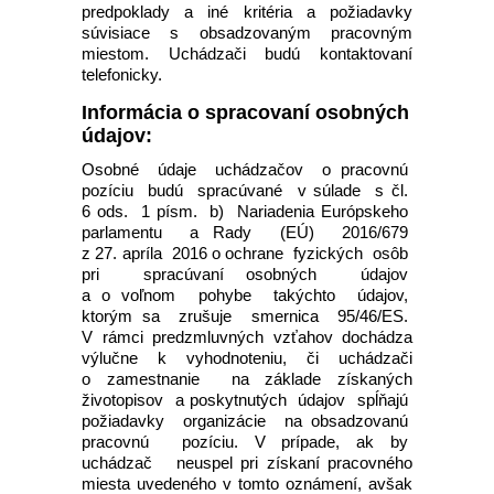
predpoklady a iné kritéria a požiadavky
súvisiace s obsadzovaným pracovným
miestom. Uchádzači budú kontaktovaní
telefonicky.
Informácia o spracovaní osobných
údajov:
Osobné údaje uchádzačov o pracovnú
pozíciu budú spracúvané v súlade s čl.
6 ods. 1 písm. b) Nariadenia Európskeho
parlamentu a Rady (EÚ) 2016/679
z 27. apríla 2016 o ochrane fyzických osôb
pri spracúvaní osobných údajov
a o voľnom pohybe takýchto údajov,
ktorým sa zrušuje smernica 95/46/ES.
V rámci predzmluvných vzťahov dochádza
výlučne k vyhodnoteniu, či uchádzači
o zamestnanie na základe získaných
životopisov a poskytnutých údajov spĺňajú
požiadavky organizácie na obsadzovanú
pracovnú pozíciu. V prípade, ak by
uchádzač neuspel pri získaní pracovného
miesta uvedeného v tomto oznámení, avšak