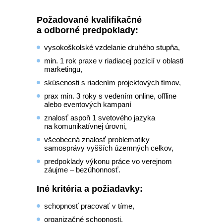
Požadované kvalifikačné
a odborné predpoklady:
vysokoškolské vzdelanie druhého stupňa,
min. 1 rok praxe v riadiacej pozícií v oblasti
marketingu,
skúsenosti s riadením projektových tímov,
prax min. 3 roky s vedením online, offline
alebo eventových kampaní
znalosť aspoň 1 svetového jazyka
na komunikatívnej úrovni,
všeobecná znalosť problematiky
samosprávy vyšších územných celkov,
predpoklady výkonu práce vo verejnom
záujme – bezúhonnosť.
Iné kritéria a požiadavky:
schopnosť pracovať v tíme,
organizačné schopnosti,