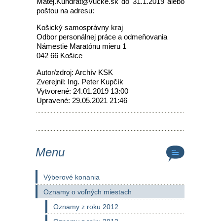
Matej.Kundrat@vucke.sk do 31.1.2019 alebo
poštou na adresu:
Košický samosprávny kraj
Odbor personálnej práce a odmeňovania
Námestie Maratónu mieru 1
042 66 Košice
Autor/zdroj: Archív KSK
Zverejnil: Ing. Peter Kupčík
Vytvorené: 24.01.2019 13:00
Upravené: 29.05.2021 21:46
Menu
Výberové konania
Oznamy o voľných miestach
Oznamy z roku 2012