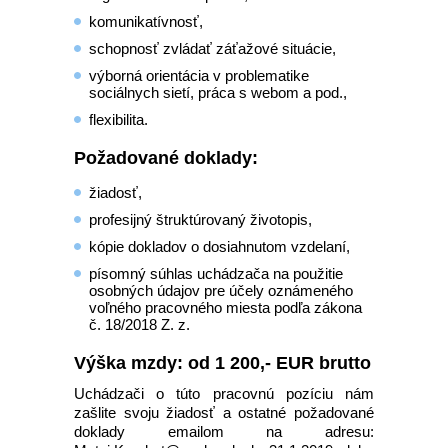
komunikatívnosť,
schopnosť zvládať záťažové situácie,
výborná orientácia v problematike
sociálnych sietí, práca s webom a pod.,
flexibilita.
Požadované doklady:
žiadosť,
profesijný štruktúrovaný životopis,
kópie dokladov o dosiahnutom vzdelaní,
písomný súhlas uchádzača na použitie
osobných údajov pre účely oznámeného
voľného pracovného miesta podľa zákona
č. 18/2018 Z. z.
Výška mzdy: od 1 200,- EUR brutto
Uchádzači o túto pracovnú pozíciu nám
zašlite svoju žiadosť a ostatné požadované
doklady emailom na adresu: