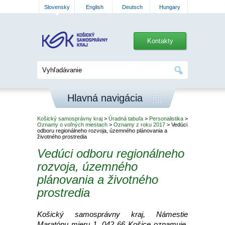
Slovensky
English
Deutsch
Hungary
Kontakty
Hlavná navigácia
Košický samosprávny kraj
>
Úradná tabuľa
>
Personalistika
>
Oznamy o voľných miestach
>
Oznamy z roku 2017
> Vedúci
odboru regionálneho rozvoja, územného plánovania a
životného prostredia
Vedúci odboru regionálneho
rozvoja, územného
plánovania a životného
prostredia
Košický samosprávny kraj, Námestie
Maratónu mieru 1, 042 66 Košice oznamuje,