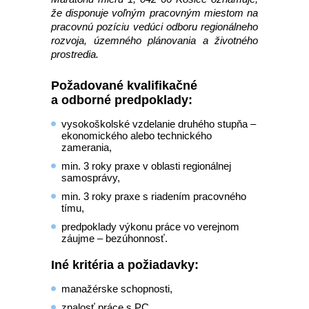
že disponuje voľným pracovným miestom na
pracovnú pozíciu vedúci odboru regionálneho
rozvoja, územného plánovania a životného
prostredia.
Požadované kvalifikačné
a odborné predpoklady:
vysokoškolské vzdelanie druhého stupňa –
ekonomického alebo technického
zamerania,
min. 3 roky praxe v oblasti regionálnej
samosprávy,
min. 3 roky praxe s riadením pracovného
tímu,
predpoklady výkonu práce vo verejnom
záujme – bezúhonnosť.
Iné kritéria a požiadavky:
manažérske schopnosti,
znalosť práce s PC,