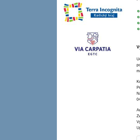
V
U
p
m
K
P
N
0
Au
Zv
V
U