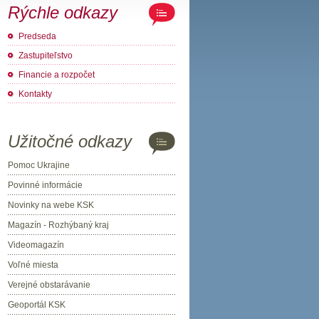
Rýchle odkazy
Predseda
Zastupiteľstvo
Financie a rozpočet
Kontakty
Užitočné odkazy
Pomoc Ukrajine
Povinné informácie
Novinky na webe KSK
Magazín - Rozhýbaný kraj
Videomagazín
Voľné miesta
Verejné obstarávanie
Geoportál KSK