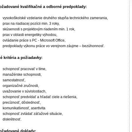
ožadované kvalifikačné a odborné predpoklady:
vysokoškolské vzdelanie druhého stupňa technického zamerania,
prax na riadiacej pozícii min. 3 roky,
skúsenosti s projektovým riadením min. 1 rok,
prax v oblasti energetiky výhodou,
ovládanie práce s PC - Microsoft Office,
predpoklady výkonu práce vo verejnom záujme – bezúhonnosť.
né kritéria a požiadavky:
schopnosť pracovať v tíme,
manažérske schopnosti,
samostatnosť,
organizačné zručnosti,
uvažovanie v súvislostiach,
schopnosť predvídať a hľadať ciele a riešenia,
precíznosť, dôslednosť,
komunikatívnosť, asertivita
schopnosť zvládať záťažové situácie,
diskrétnosť.
ožadované doklady: