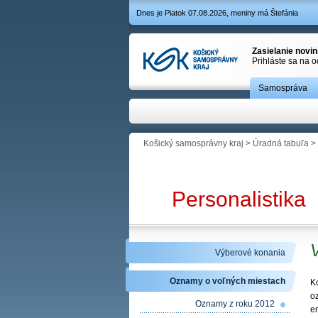
Dnes je Piatok 07.08.2026, meniny má Štefánia
Zasielanie novi
Prihláste sa na 
Samospráva
Košický samosprávny kraj
>
Úradná tabuľa
>
Personalistika
V
Výberové konania
Oznamy o voľných miestach
K
o
Oznamy z roku 2012
en