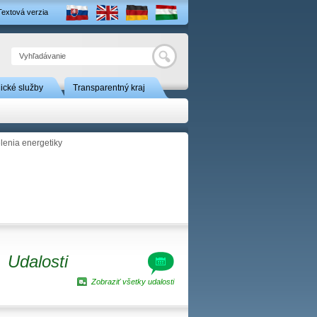
Textová verzia
Hľadať
nické služby
Transparentný kraj
lenia energetiky
Udalosti
Zobraziť všetky udalosti