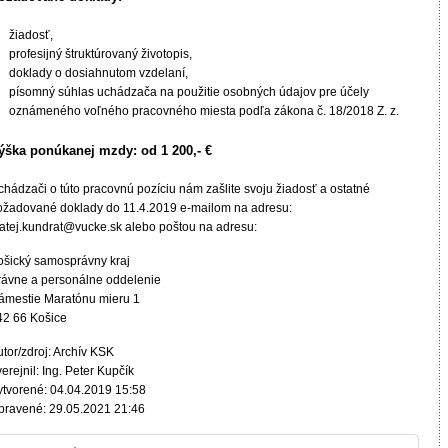
žiadosť,
profesijný štruktúrovaný životopis,
doklady o dosiahnutom vzdelaní,
písomný súhlas uchádzača na použitie osobných údajov pre účely
oznámeného voľného pracovného miesta podľa zákona č. 18/2018 Z. z.
ýška ponúkanej mzdy: od 1 200,- €
chádzači o túto pracovnú pozíciu nám zašlite svoju žiadosť a ostatné
ožadované doklady do 11.4.2019 e-mailom na adresu:
atej.kundrat@vucke.sk alebo poštou na adresu:
ošický samosprávny kraj
rávne a personálne oddelenie
ámestie Maratónu mieru 1
42 66 Košice
tor/zdroj: Archív KSK
erejnil: Ing. Peter Kupčík
ytvorené: 04.04.2019 15:58
pravené: 29.05.2021 21:46