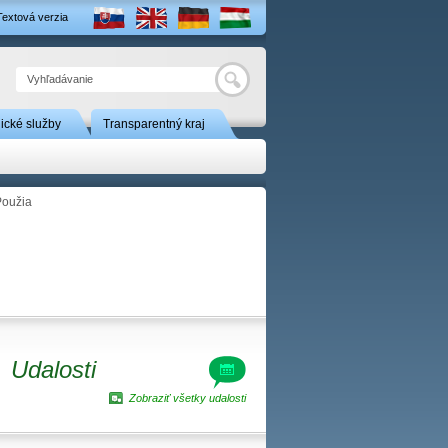
Textová verzia
Hľadať
nické služby
Transparentný kraj
Použia
Udalosti
Zobraziť všetky udalosti