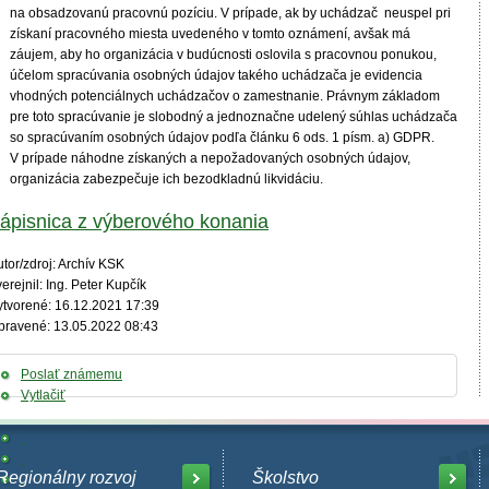
na obsadzovanú pracovnú pozíciu. V prípade, ak by uchádzač neuspel pri
získaní pracovného miesta uvedeného v tomto oznámení, avšak má
záujem, aby ho organizácia v budúcnosti oslovila s pracovnou ponukou,
účelom spracúvania osobných údajov takého uchádzača je evidencia
vhodných potenciálnych uchádzačov o zamestnanie. Právnym základom
pre toto spracúvanie je slobodný a jednoznačne udelený súhlas uchádzača
so spracúvaním osobných údajov podľa článku 6 ods. 1 písm. a) GDPR.
V prípade náhodne získaných a nepožadovaných osobných údajov,
organizácia zabezpečuje ich bezodkladnú likvidáciu.
ápisnica z výberového konania
tor/zdroj: Archív KSK
erejnil: Ing. Peter Kupčík
ytvorené: 16.12.2021 17:39
pravené: 13.05.2022 08:43
Poslať známemu
Vytlačiť
Regionálny rozvoj
Školstvo