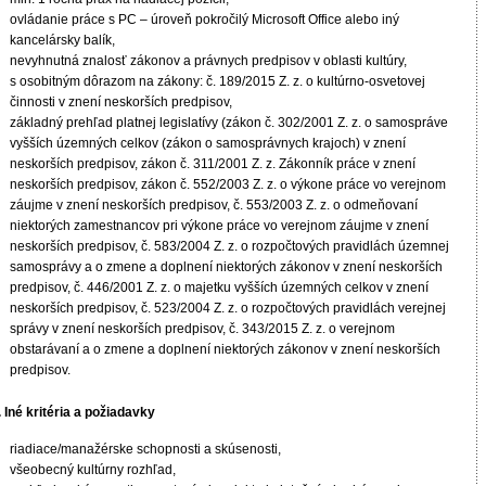
ovládanie práce s PC – úroveň pokročilý Microsoft Office alebo iný
kancelársky balík,
nevyhnutná znalosť zákonov a právnych predpisov v oblasti kultúry,
s osobitným dôrazom na zákony: č. 189/2015 Z. z. o kultúrno-osvetovej
činnosti v znení neskorších predpisov,
základný prehľad platnej legislatívy (zákon č. 302/2001 Z. z. o samospráve
vyšších územných celkov (zákon o samosprávnych krajoch) v znení
neskorších predpisov, zákon č. 311/2001 Z. z. Zákonník práce v znení
neskorších predpisov, zákon č. 552/2003 Z. z. o výkone práce vo verejnom
záujme v znení neskorších predpisov, č. 553/2003 Z. z. o odmeňovaní
niektorých zamestnancov pri výkone práce vo verejnom záujme v znení
neskorších predpisov, č. 583/2004 Z. z. o rozpočtových pravidlách územnej
samosprávy a o zmene a doplnení niektorých zákonov v znení neskorších
predpisov, č. 446/2001 Z. z. o majetku vyšších územných celkov v znení
neskorších predpisov, č. 523/2004 Z. z. o rozpočtových pravidlách verejnej
správy v znení neskorších predpisov, č. 343/2015 Z. z. o verejnom
obstarávaní a o zmene a doplnení niektorých zákonov v znení neskorších
predpisov.
I. Iné kritéria a požiadavky
riadiace/manažérske schopnosti a skúsenosti,
všeobecný kultúrny rozhľad,