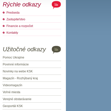
Rýchle odkazy
Predseda
Zastupiteľstvo
Financie a rozpočet
Kontakty
Užitočné odkazy
Pomoc Ukrajine
Povinné informácie
Novinky na webe KSK
Magazín - Rozhýbaný kraj
Videomagazín
Voľné miesta
Verejné obstarávanie
Geoportál KSK