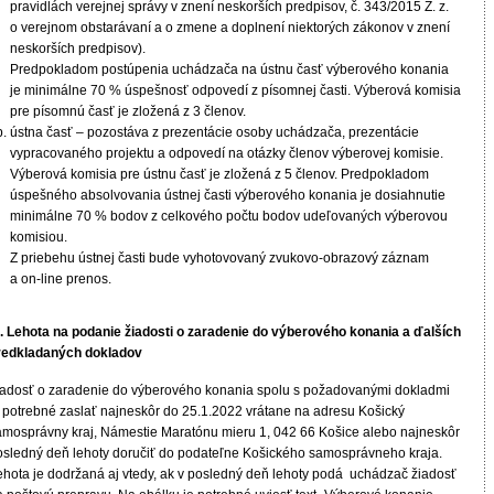
pravidlách verejnej správy v znení neskorších predpisov, č. 343/2015 Z. z.
o verejnom obstarávaní a o zmene a doplnení niektorých zákonov v znení
neskorších predpisov).
Predpokladom postúpenia uchádzača na ústnu časť výberového konania
je minimálne 70 % úspešnosť odpovedí z písomnej časti. Výberová komisia
pre písomnú časť je zložená z 3 členov.
ústna časť – pozostáva z prezentácie osoby uchádzača, prezentácie
vypracovaného projektu a odpovedí na otázky členov výberovej komisie.
Výberová komisia pre ústnu časť je zložená z 5 členov. Predpokladom
úspešného absolvovania ústnej časti výberového konania je dosiahnutie
minimálne 70 % bodov z celkového počtu bodov udeľovaných výberovou
komisiou.
Z priebehu ústnej časti bude vyhotovovaný zvukovo-obrazový záznam
a on-line prenos.
I. Lehota na podanie žiadosti o zaradenie do výberového konania a ďalších
redkladaných dokladov
iadosť o zaradenie do výberového konania spolu s požadovanými dokladmi
e potrebné zaslať najneskôr do 25.1.2022 vrátane na adresu Košický
amosprávny kraj, Námestie Maratónu mieru 1, 042 66 Košice alebo najneskôr
osledný deň lehoty doručiť do podateľne Košického samosprávneho kraja.
ehota je dodržaná aj vtedy, ak v posledný deň lehoty podá uchádzač žiadosť