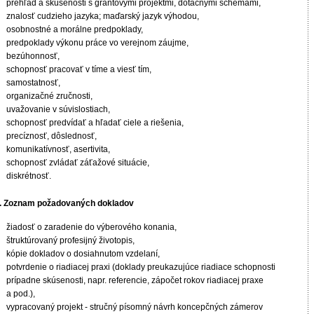
prehľad a skúsenosti s grantovými projektmi, dotačnými schémami,
znalosť cudzieho jazyka; maďarský jazyk výhodou,
osobnostné a morálne predpoklady,
predpoklady výkonu práce vo verejnom záujme,
bezúhonnosť,
schopnosť pracovať v tíme a viesť tím,
samostatnosť,
organizačné zručnosti,
uvažovanie v súvislostiach,
schopnosť predvídať a hľadať ciele a riešenia,
precíznosť, dôslednosť,
komunikatívnosť, asertivita,
schopnosť zvládať záťažové situácie,
diskrétnosť.
V. Zoznam požadovaných dokladov
žiadosť o zaradenie do výberového konania,
štruktúrovaný profesijný životopis,
kópie dokladov o dosiahnutom vzdelaní,
potvrdenie o riadiacej praxi (doklady preukazujúce riadiace schopnosti
prípadne skúsenosti, napr. referencie, zápočet rokov riadiacej praxe
a pod.),
vypracovaný projekt - stručný písomný návrh koncepčných zámerov