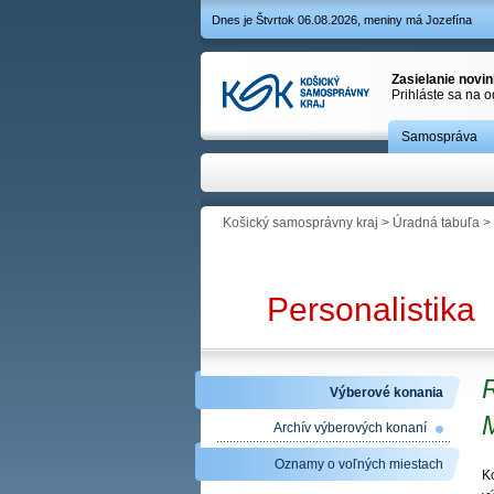
Dnes je Štvrtok 06.08.2026, meniny má Jozefína
Zasielanie novi
Prihláste sa na 
Samospráva
Košický samosprávny kraj
>
Úradná tabuľa
>
Personalistika
R
Výberové konania
Archív výberových konaní
Oznamy o voľných miestach
Ko