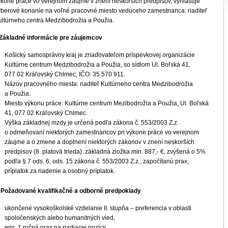
ýkone práce vo verejnom záujme v znení neskorších predpisov, vyhlasuje
ýberové konanie na voľné pracovné miesto vedúceho zamestnanca: riaditeľ
ultúrneho centra Medzibodrožia a Použia.
. Základné informácie pre záujemcov
Košický samosprávny kraj je zriaďovateľom príspevkovej organizácie
Kultúrne centrum Medzibodrožia a Použia, so sídlom Ul. Boľská 41,
077 02 Kráľovský Chlmec, IČO: 35 570 911.
Názov pracovného miesta: riaditeľ Kultúrneho centra Medzibodrožia
a Použia.
Miesto výkonu práce: Kultúrne centrum Mezibodrožia a Použia, Ul. Boľská
41, 077 02 Kráľovský Chlmec.
Výška základnej mzdy je určená podľa zákona č. 553/2003 Z.z.
o odmeňovaní niektorých zamestnancov pri výkone práce vo verejnom
záujme a o zmene a doplnení niektorých zákonov v znení neskorších
predpisov (8. platová trieda): základná zložka min. 887,- €, zvýšená o 5%
podľa § 7 ods. 6, ods. 15 zákona č. 553/2003 Z.z., započítanú prax,
príplatok za riadenie a osobný príplatok.
I. Požadované kvalifikačné a odborné predpoklady
ukončené vysokoškolské vzdelanie II. stupňa – preferencia v oblasti
spoločenských alebo humanitných vied,
min. 1 ročná prax na riadiacej pozícii,