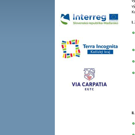
v
v
K
I
I