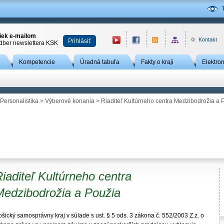
niek e-mailom
Kontakt
Prihlásiť
odber newslettera KSK
Kompetencie
Úradná tabuľa
Fakty o kraji
Elektro
Personalistika
>
Výberové konania
> Riaditeľ Kultúrneho centra Medzibodrožia a 
iaditeľ Kultúrneho centra
Medzibodrožia a Použia
šický samosprávny kraj v súlade s ust. § 5 ods. 3 zákona č. 552/2003 Z.z. o