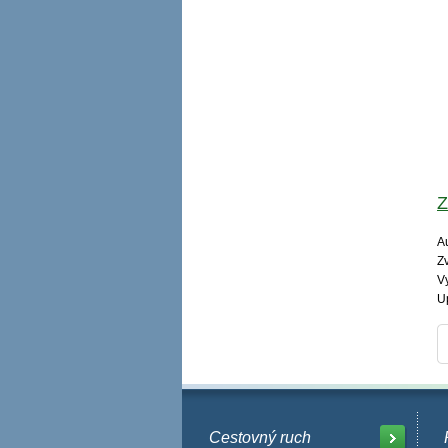
Z
Au
Zv
V
U
Cestovný ruch