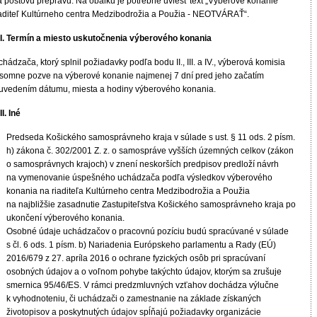
a poštovú prepravu. Na obálku je potrebné uviesť text „Výberové konanie
iaditeľ Kultúrneho centra Medzibodrožia a Použia - NEOTVÁRAŤ“.
II. Termín a miesto uskutočnenia výberového konania
hádzača, ktorý splnil požiadavky podľa bodu II., III. a IV., výberová komisia
ísomne pozve na výberové konanie najmenej 7 dní pred jeho začatím
 uvedením dátumu, miesta a hodiny výberového konania.
II. Iné
Predseda Košického samosprávneho kraja v súlade s ust. § 11 ods. 2 písm.
h) zákona č. 302/2001 Z. z. o samospráve vyšších územných celkov (zákon
o samosprávnych krajoch) v znení neskorších predpisov predloží návrh
na vymenovanie úspešného uchádzača podľa výsledkov výberového
konania na riaditeľa Kultúrneho centra Medzibodrožia a Použia
na najbližšie zasadnutie Zastupiteľstva Košického samosprávneho kraja po
ukončení výberového konania.
Osobné údaje uchádzačov o pracovnú pozíciu budú spracúvané v súlade
s čl. 6 ods. 1 písm. b) Nariadenia Európskeho parlamentu a Rady (EÚ)
2016/679 z 27. apríla 2016 o ochrane fyzických osôb pri spracúvaní
osobných údajov a o voľnom pohybe takýchto údajov, ktorým sa zrušuje
smernica 95/46/ES. V rámci predzmluvných vzťahov dochádza výlučne
k vyhodnoteniu, či uchádzači o zamestnanie na základe získaných
životopisov a poskytnutých údajov spĺňajú požiadavky organizácie