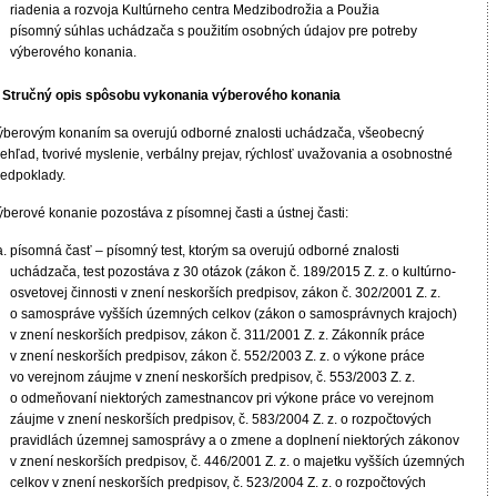
riadenia a rozvoja Kultúrneho centra Medzibodrožia a Použia
písomný súhlas uchádzača s použitím osobných údajov pre potreby
výberového konania.
. Stručný opis spôsobu vykonania výberového konania
ýberovým konaním sa overujú odborné znalosti uchádzača, všeobecný
rehľad, tvorivé myslenie, verbálny prejav, rýchlosť uvažovania a osobnostné
redpoklady.
ýberové konanie pozostáva z písomnej časti a ústnej časti:
písomná časť – písomný test, ktorým sa overujú odborné znalosti
uchádzača, test pozostáva z 30 otázok (zákon č. 189/2015 Z. z. o kultúrno-
osvetovej činnosti v znení neskorších predpisov, zákon č. 302/2001 Z. z.
o samospráve vyšších územných celkov (zákon o samosprávnych krajoch)
v znení neskorších predpisov, zákon č. 311/2001 Z. z. Zákonník práce
v znení neskorších predpisov, zákon č. 552/2003 Z. z. o výkone práce
vo verejnom záujme v znení neskorších predpisov, č. 553/2003 Z. z.
o odmeňovaní niektorých zamestnancov pri výkone práce vo verejnom
záujme v znení neskorších predpisov, č. 583/2004 Z. z. o rozpočtových
pravidlách územnej samosprávy a o zmene a doplnení niektorých zákonov
v znení neskorších predpisov, č. 446/2001 Z. z. o majetku vyšších územných
celkov v znení neskorších predpisov, č. 523/2004 Z. z. o rozpočtových