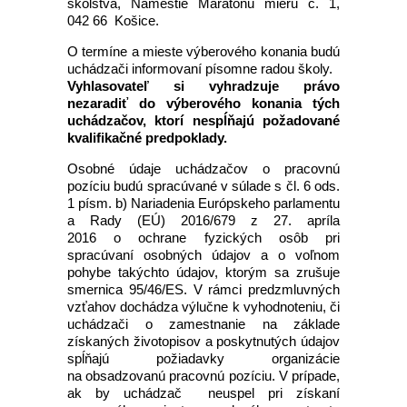
školstva, Námestie Maratónu mieru č. 1,
042 66 Košice.
O termíne a mieste výberového konania budú
uchádzači informovaní písomne radou školy.
Vyhlasovateľ si vyhradzuje právo
nezaradiť do výberového konania tých
uchádzačov, ktorí nespĺňajú požadované
kvalifikačné predpoklady.
Osobné údaje uchádzačov o pracovnú
pozíciu budú spracúvané v súlade s čl. 6 ods.
1 písm. b) Nariadenia Európskeho parlamentu
a Rady (EÚ) 2016/679 z 27. apríla
2016 o ochrane fyzických osôb pri
spracúvaní osobných údajov a o voľnom
pohybe takýchto údajov, ktorým sa zrušuje
smernica 95/46/ES. V rámci predzmluvných
vzťahov dochádza výlučne k vyhodnoteniu, či
uchádzači o zamestnanie na základe
získaných životopisov a poskytnutých údajov
spĺňajú požiadavky organizácie
na obsadzovanú pracovnú pozíciu. V prípade,
ak by uchádzač neuspel pri získaní