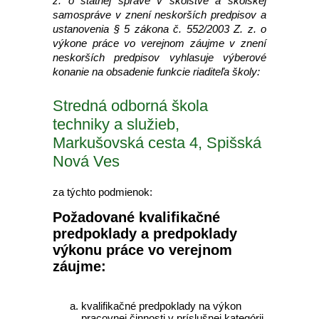
z. o štátnej správe v školstve a školskej
samospráve v znení neskorších predpisov a
ustanovenia § 5 zákona č. 552/2003 Z. z. o
výkone práce vo verejnom záujme v znení
neskorších predpisov vyhlasuje výberové
konanie na obsadenie funkcie riaditeľa školy:
Stredná odborná škola
techniky a služieb,
Markušovská cesta 4, Spišská
Nová Ves
za týchto podmienok:
Požadované kvalifikačné
predpoklady a predpoklady
výkonu práce vo verejnom
záujme:
kvalifikačné predpoklady na výkon
pracovnej činnosti v príslušnej kategórii