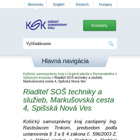
Slovensky
English
Deutsch
Hungary
Kontakty
Hlavná navigácia
Košický samosprávny kraj
>
Úradná tabuľa
>
Personalistika
>
Výberové konania
> Riaditeľ SOŠ techniky a služieb,
Markušovská cesta 4, Spišská Nová Ves
Riaditeľ SOŠ techniky a
služieb, Markušovská cesta
4, Spišská Nová Ves
Košický samosprávny kraj zastúpený Ing.
Rastislavom Trnkom, predsedom podľa
ustanovenia § 3 a § 4 zákona č. 596/2003 Z.