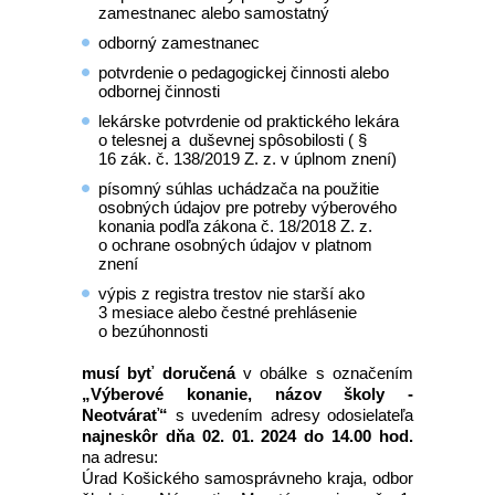
zamestnanec alebo samostatný
odborný zamestnanec
potvrdenie o pedagogickej činnosti alebo
odbornej činnosti
lekárske potvrdenie od praktického lekára
o telesnej a duševnej spôsobilosti ( §
16 zák. č. 138/2019 Z. z. v úplnom znení)
písomný súhlas uchádzača na použitie
osobných údajov pre potreby výberového
konania podľa zákona č. 18/2018 Z. z.
o ochrane osobných údajov v platnom
znení
výpis z registra trestov nie starší ako
3 mesiace alebo čestné prehlásenie
o bezúhonnosti
musí byť doručená
v obálke s označením
„Výberové konanie, názov školy -
Neotvárať“
s uvedením adresy odosielateľa
najneskôr dňa 02. 01. 2024 do 14.00 hod.
na adresu:
Úrad Košického samosprávneho kraja, odbor