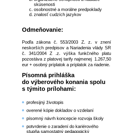
skúsenosti
osobnostné a morálne predpoklady
znalosť cudzích jazykov
Odmeňovanie:
Podľa zákona č. 553/2003 Z. z. v znení
neskorších predpisov a Nariadenia vlády SR
č. 341/2004 Z .z. výška funkčného platu
pozostáva z platovej tarify najmenej 1.267,50
eur + osobný príplatok a príplatok za riadenie.
Písomná prihláška
do výberového konania spolu
s týmito prílohami:
profesijný životopis
overené kópie dokladov o vzdelaní
písomný návrh koncepcie rozvoja školy
potvrdenie o zaradení do kariérového
stupňa samostatný pedagogický