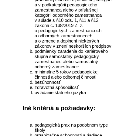
a v podkategórii pedagogického
zamestnanca alebo v príslušnej
kategórii odborného zamestnanca
v súlade s §10 ods. 1, §11 a §12
zákona č. 138/2019 Z. z.
o pedagogických zamestnancoch
a odborných zamestnancoch
a o zmene a doplnení niektorých
zákonov v znení neskorších predpisov
podmienky zaradenia do kariérového
stupňa samostatný pedagogický
zamestnanec alebo samostatný
odborný zamestnanec
minimálne 5 rokov pedagogickej
činnosti alebo odbornej činnosti
bezúhonnosť
zdravotná spôsobilosť
ovládanie štátneho jazyka
Iné kritériá a požiadavky:
pedagogická prax na podobnom type
školy
organizačné schopnosti a riadiace