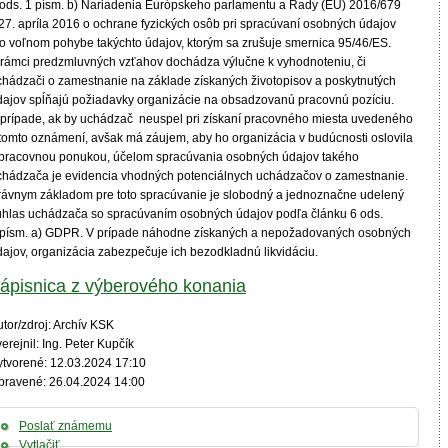
 ods. 1 písm. b) Nariadenia Európskeho parlamentu a Rady (EÚ) 2016/679
 27. apríla 2016 o ochrane fyzických osôb pri spracúvaní osobných údajov
 o voľnom pohybe takýchto údajov, ktorým sa zrušuje smernica 95/46/ES.
 rámci predzmluvných vzťahov dochádza výlučne k vyhodnoteniu, či
chádzači o zamestnanie na základe získaných životopisov a poskytnutých
dajov spĺňajú požiadavky organizácie na obsadzovanú pracovnú pozíciu.
 prípade, ak by uchádzač neuspel pri získaní pracovného miesta uvedeného
 tomto oznámení, avšak má záujem, aby ho organizácia v budúcnosti oslovila
 pracovnou ponukou, účelom spracúvania osobných údajov takého
chádzača je evidencia vhodných potenciálnych uchádzačov o zamestnanie.
rávnym základom pre toto spracúvanie je slobodný a jednoznačne udelený
úhlas uchádzača so spracúvaním osobných údajov podľa článku 6 ods.
 písm. a) GDPR. V prípade náhodne získaných a nepožadovaných osobných
dajov, organizácia zabezpečuje ich bezodkladnú likvidáciu.
ápisnica z výberového konania
tor/zdroj: Archív KSK
erejnil: Ing. Peter Kupčík
ytvorené: 12.03.2024 17:10
pravené: 26.04.2024 14:00
Poslať známemu
Vytlačiť