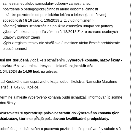
zamestnanec alebo samostatný odborný zamestnanec
potvrdenie o pedagogickej činnosti alebo odbornej činnosti
lekárske potvrdenie od praktického lekára o telesnej a duševnej
spôsobilosti ( § 16 zák. č. 138/2019 Z. z. v úplnom znení)
písomný súhlas uchádzača na použitie osobných údajov pre potreby
výberového konania podľa zákona č. 18/2018 Z. z. o ochrane osobných
údajov v platnom znení
výpis z registra trestov nie starší ako 3 mesiace alebo čestné prehlásenie
o bezúhonnosti
usí byť doručená
v obálke s označením
„Výberové konanie, názov školy -
eotvárať“
s uvedením adresy odosielateľa
najneskôr dňa
2. 04. 2024 do 14.00 hod.
na adresu:
rad Košického samosprávneho kraja, odbor školstva, Námestie Maratónu
eru č. 1, 042 66 Košice.
 termíne a mieste výberového konania budú uchádzači informovaní písomne
dou školy.
yhlasovateľ si vyhradzuje právo nezaradiť do výberového konania tých
chádzačov, ktorí nespĺňajú požadované kvalifikačné predpoklady.
sobné údaje uchádzačov o pracovnú pozíciu budú spracúvané v súlade s čl.