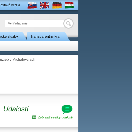
Textová verzia
Hľadať
nické služby
Transparentný kraj
lužieb v Michalovciach
Udalosti
Zobraziť všetky udalosti