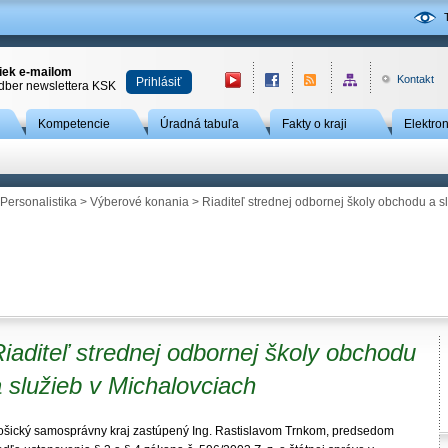
niek e-mailom
Kontakt
Prihlásiť
odber newslettera KSK
Kompetencie
Úradná tabuľa
Fakty o kraji
Elektro
Personalistika
>
Výberové konania
> Riaditeľ strednej odbornej školy obchodu a s
iaditeľ strednej odbornej školy obchodu
 služieb v Michalovciach
ošický samosprávny kraj zastúpený Ing. Rastislavom Trnkom, predsedom