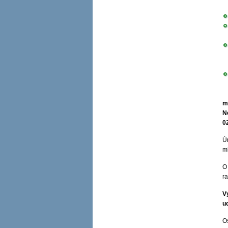
m
N
0
Ú
mi
O
ra
V
u
O