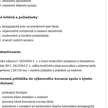
zdravotná spôsobilosť
ovládanie štátneho jazyka
né kritériá a požiadavky:
pedagogická prax na podobnom type školy
organizačné schopnosti a riadiace skúsenosti
osobnostné a morálne predpoklady
znalosť cudzích jazykov
dmeňovanie:
odľa zákona č. 553/2003 Z. z. v znení neskorších predpisov a Nariadenia
ády SR č. 341/2004 Z .z. výška funkčného platu pozostáva z platovej tarify
jmenej 1.267,50 eur + osobný príplatok a príplatok za riadenie.
ísomná prihláška do výberového konania spolu s týmito
rílohami:
profesijný životopis
overené kópie dokladov o vzdelaní
písomný návrh koncepcie rozvoja školy
potvrdenie o zaradení do kariérového stupňa samostatný pedagogický