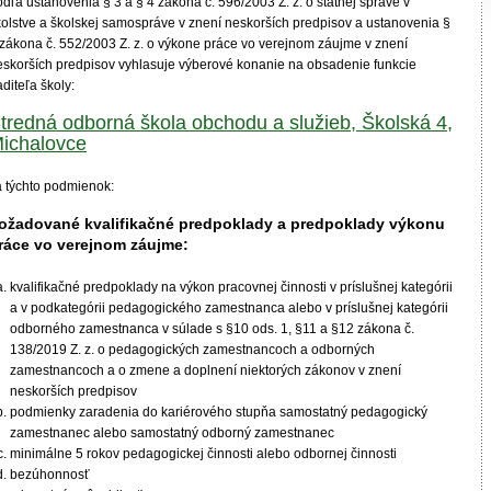
dľa ustanovenia § 3 a § 4 zákona č. 596/2003 Z. z. o štátnej správe v
kolstve a školskej samospráve v znení neskorších predpisov a ustanovenia §
 zákona č. 552/2003 Z. z. o výkone práce vo verejnom záujme v znení
eskorších predpisov vyhlasuje výberové konanie na obsadenie funkcie
aditeľa školy:
tredná odborná škola obchodu a služieb, Školská 4,
ichalovce
a týchto podmienok:
ožadované kvalifikačné predpoklady a predpoklady výkonu
ráce vo verejnom záujme:
kvalifikačné predpoklady na výkon pracovnej činnosti v príslušnej kategórii
a v podkategórii pedagogického zamestnanca alebo v príslušnej kategórii
odborného zamestnanca v súlade s §10 ods. 1, §11 a §12 zákona č.
138/2019 Z. z. o pedagogických zamestnancoch a odborných
zamestnancoch a o zmene a doplnení niektorých zákonov v znení
neskorších predpisov
podmienky zaradenia do kariérového stupňa samostatný pedagogický
zamestnanec alebo samostatný odborný zamestnanec
minimálne 5 rokov pedagogickej činnosti alebo odbornej činnosti
bezúhonnosť