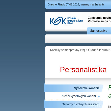
Dnes je Piatok 07.08.2026, meniny má Štefánia
Zasielanie novi
Prihláste sa na 
Samospráva
Košický samosprávny kraj
>
Úradná tabuľa
>
Personalistika
R
Výberové konania
a
Archív výberových konaní
Oznamy o voľných miestach
K