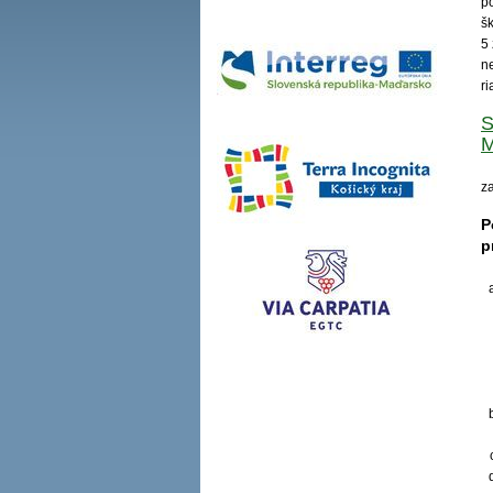
po
š
5
n
ri
S
M
z
P
p