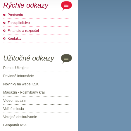
Rýchle odkazy
Predseda
Zastupiteľstvo
Financie a rozpočet
Kontakty
Užitočné odkazy
Pomoc Ukrajine
Povinné informácie
Novinky na webe KSK
Magazín - Rozhýbaný kraj
Videomagazín
Voľné miesta
Verejné obstarávanie
Geoportál KSK