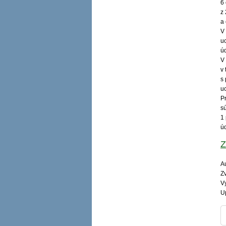
6
z
a
V
u
ú
V
v
s
u
P
s
1
ú
Z
Au
Zv
V
U