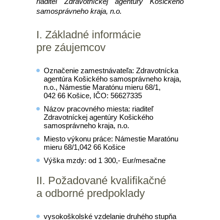
riaditeľ Zdravotníckej agentúry Košického
samosprávneho kraja, n.o.
I. Základné informácie
pre záujemcov
Označenie zamestnávateľa: Zdravotnícka
agentúra Košického samosprávneho kraja,
n.o., Námestie Maratónu mieru 68/1,
042 66 Košice, IČO: 56627335
Názov pracovného miesta: riaditeľ
Zdravotníckej agentúry Košického
samosprávneho kraja, n.o.
Miesto výkonu práce: Námestie Maratónu
mieru 68/1,042 66 Košice
Výška mzdy: od 1 300,- Eur/mesačne
II. Požadované kvalifikačné
a odborné predpoklady
vysokoškolské vzdelanie druhého stupňa