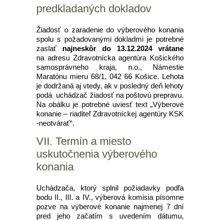
predkladaných dokladov
Žiadosť o zaradenie do výberového konania
spolu s požadovanými dokladmi je potrebné
zaslať
najneskôr do 13.12.2024 vrátane
na adresu Zdravotnícka agentúra Košického
samosprávneho kraja, n.o., Námestie
Maratónu mieru 68/1, 042 66 Košice. Lehota
je dodržaná aj vtedy, ak v posledný deň lehoty
podá uchádzač žiadosť na poštovú prepravu.
Na obálku je potrebné uviesť text „Výberové
konanie – riaditeľ Zdravotníckej agentúry KSK
-neotvárať“.
VII. Termín a miesto
uskutočnenia výberového
konania
Uchádzača, ktorý splnil požiadavky podľa
bodu II., III. a IV., výberová komisia písomne
pozve na výberové konanie najmenej 7 dní
pred jeho začatím s uvedením dátumu,