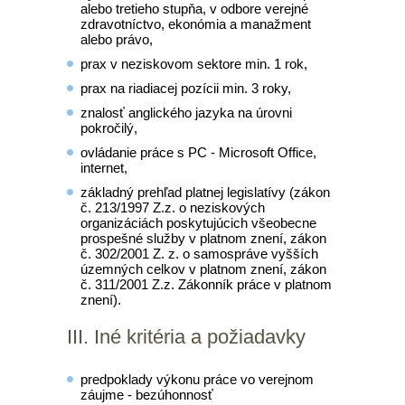
alebo tretieho stupňa, v odbore verejné
zdravotníctvo, ekonómia a manažment
alebo právo,
prax v neziskovom sektore min. 1 rok,
prax na riadiacej pozícii min. 3 roky,
znalosť anglického jazyka na úrovni
pokročilý,
ovládanie práce s PC - Microsoft Office,
internet,
základný prehľad platnej legislatívy (zákon
č. 213/1997 Z.z. o neziskových
organizáciách poskytujúcich všeobecne
prospešné služby v platnom znení, zákon
č. 302/2001 Z. z. o samospráve vyšších
územných celkov v platnom znení, zákon
č. 311/2001 Z.z. Zákonník práce v platnom
znení).
III. Iné kritéria a požiadavky
predpoklady výkonu práce vo verejnom
záujme - bezúhonnosť