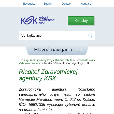
Slovensky
English
Deutsch
Hungary
Kontakty
Hlavná navigácia
Košický samosprávny kraj
>
Úradná tabuľa
>
Personalistika
>
Výberové konania
> Riaditeľ Zdravotníckej agentúry KSK
Riaditeľ Zdravotníckej
agentúry KSK
Zdravotnícka agentúra Košického
samosprávneho kraja, n.o., so sídlom
Námestie Maratónu mieru 1, 042 66 Košice,
IČO: 56627335 vyhlasuje výberové konanie
na pracovné miesto: