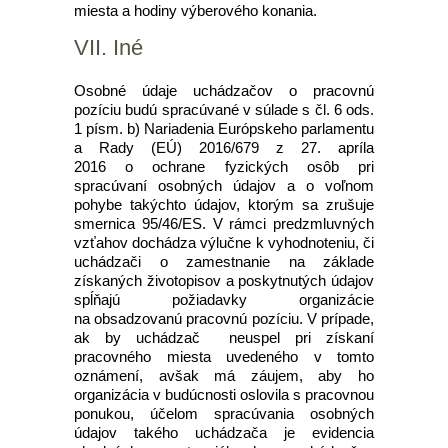
miesta a hodiny výberového konania.
VII. Iné
Osobné údaje uchádzačov o pracovnú
pozíciu budú spracúvané v súlade s čl. 6 ods.
1 písm. b) Nariadenia Európskeho parlamentu
a Rady (EÚ) 2016/679 z 27. apríla
2016 o ochrane fyzických osôb pri
spracúvaní osobných údajov a o voľnom
pohybe takýchto údajov, ktorým sa zrušuje
smernica 95/46/ES. V rámci predzmluvných
vzťahov dochádza výlučne k vyhodnoteniu, či
uchádzači o zamestnanie na základe
získaných životopisov a poskytnutých údajov
spĺňajú požiadavky organizácie
na obsadzovanú pracovnú pozíciu. V prípade,
ak by uchádzač neuspel pri získaní
pracovného miesta uvedeného v tomto
oznámení, avšak má záujem, aby ho
organizácia v budúcnosti oslovila s pracovnou
ponukou, účelom spracúvania osobných
údajov takého uchádzača je evidencia