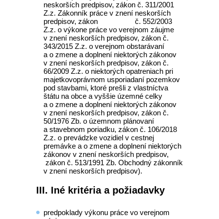
neskorších predpisov, zákon č. 311/2001
Z.z. Zákonník práce v znení neskorších
predpisov, zákon č. 552/2003
Z.z. o výkone práce vo verejnom záujme
v znení neskorších predpisov, zákon č.
343/2015 Z.z. o verejnom obstarávaní
a o zmene a doplnení niektorých zákonov
v znení neskorších predpisov, zákon č.
66/2009 Z.z. o niektorých opatreniach pri
majetkovoprávnom usporiadaní pozemkov
pod stavbami, ktoré prešli z vlastníctva
štátu na obce a vyššie územné celky
a o zmene a doplnení niektorých zákonov
v znení neskorších predpisov, zákon č.
50/1976 Zb. o územnom plánovaní
a stavebnom poriadku, zákon č. 106/2018
Z.z. o prevádzke vozidiel v cestnej
premávke a o zmene a doplnení niektorých
zákonov v znení neskorších predpisov,
zákon č. 513/1991 Zb. Obchodný zákonník
v znení neskorších predpisov).
III. Iné kritéria a požiadavky
predpoklady výkonu práce vo verejnom