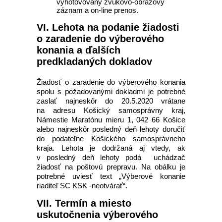
vyhotovovaný zvukovo-obrazový
záznam a on-line prenos.
VI. Lehota na podanie žiadosti
o zaradenie do výberového
konania a ďalších
predkladaných dokladov
Žiadosť o zaradenie do výberového konania
spolu s požadovanými dokladmi je potrebné
zaslať najneskôr do 20.5.2020 vrátane
na adresu Košický samosprávny kraj,
Námestie Maratónu mieru 1, 042 66 Košice
alebo najneskôr posledný deň lehoty doručiť
do podateľne Košického samosprávneho
kraja. Lehota je dodržaná aj vtedy, ak
v posledný deň lehoty podá uchádzač
žiadosť na poštovú prepravu. Na obálku je
potrebné uviesť text „Výberové konanie
riaditeľ SC KSK -neotvárať“.
VII. Termín a miesto
uskutočnenia výberového