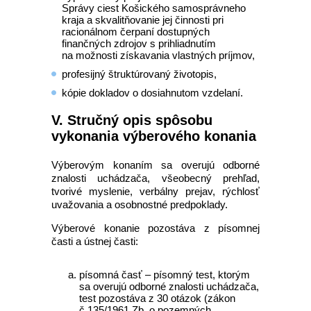
Správy ciest Košického samosprávneho
kraja a skvalitňovanie jej činnosti pri
racionálnom čerpaní dostupných
finančných zdrojov s prihliadnutím
na možnosti získavania vlastných príjmov,
profesijný štruktúrovaný životopis,
kópie dokladov o dosiahnutom vzdelaní.
V. Stručný opis spôsobu
vykonania výberového konania
Výberovým konaním sa overujú odborné
znalosti uchádzača, všeobecný prehľad,
tvorivé myslenie, verbálny prejav, rýchlosť
uvažovania a osobnostné predpoklady.
Výberové konanie pozostáva z písomnej
časti a ústnej časti:
písomná časť – písomný test, ktorým
sa overujú odborné znalosti uchádzača,
test pozostáva z 30 otázok (zákon
č.135/1961 Zb. o pozemných