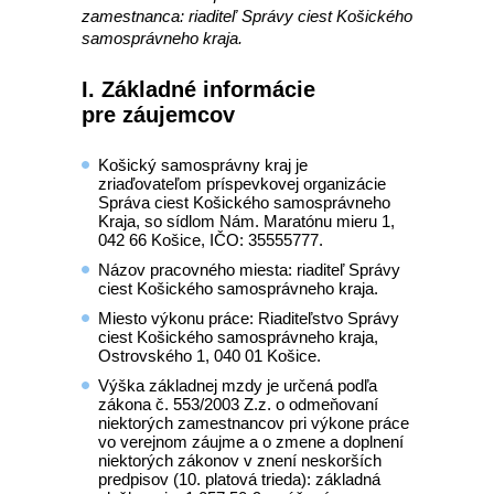
zamestnanca: riaditeľ Správy ciest Košického
samosprávneho kraja.
I. Základné informácie
pre záujemcov
Košický samosprávny kraj je
zriaďovateľom príspevkovej organizácie
Správa ciest Košického samosprávneho
Kraja, so sídlom Nám. Maratónu mieru 1,
042 66 Košice, IČO: 35555777.
Názov pracovného miesta: riaditeľ Správy
ciest Košického samosprávneho kraja.
Miesto výkonu práce: Riaditeľstvo Správy
ciest Košického samosprávneho kraja,
Ostrovského 1, 040 01 Košice.
Výška základnej mzdy je určená podľa
zákona č. 553/2003 Z.z. o odmeňovaní
niektorých zamestnancov pri výkone práce
vo verejnom záujme a o zmene a doplnení
niektorých zákonov v znení neskorších
predpisov (10. platová trieda): základná