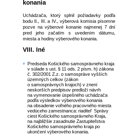
konania
Uchádzača, ktorý splnil požiadavky podľa
bodu II., III. a IV., výberová komisia písomne
pozve na výberové konanie najmenej 7 dní
pred jeho začatím s uvedením dátumu,
miesta a hodiny výberového konania.
VIII. Iné
Predseda Košického samosprávneho kraja
v súlade s ust. § 11 ods. 2 písm. h) zákona
č. 302/2001 Z.z. o samospráve vyšších
územných celkov (zákon
o samosprávnych krajoch) v znení
neskorších predpisov predloží návrh
na vymenovanie úspešného uchádzača
podľa výsledkov výberového konania
na obsadenie voľného pracovného miesta
vedúceho zamestnanca: riaditeľ Správy
ciest Košického samosprávneho Kraja,
na najbližšie zasadnutie Zastupiteľstva
Košického samosprávneho kraja po
ukončení výberového konania.