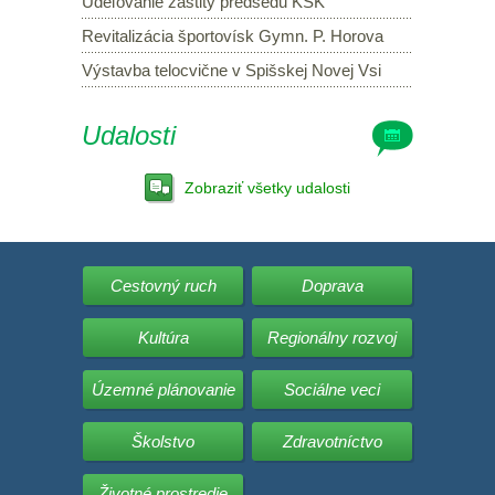
Udeľovanie záštity predsedu KSK
Revitalizácia športovísk Gymn. P. Horova
Výstavba telocvične v Spišskej Novej Vsi
Udalosti
Zobraziť všetky udalosti
Cestovný ruch
Doprava
Kultúra
Regionálny rozvoj
Územné plánovanie
Sociálne veci
Školstvo
Zdravotníctvo
Životné prostredie