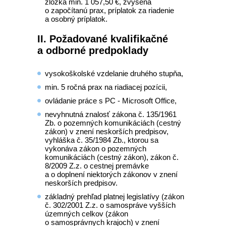
zložka min. 1 057,50 €, zvýšená
o započítanú prax, príplatok za riadenie
a osobný príplatok.
II. Požadované kvalifikačné
a odborné predpoklady
vysokoškolské vzdelanie druhého stupňa,
min. 5 ročná prax na riadiacej pozícii,
ovládanie práce s PC - Microsoft Office,
nevyhnutná znalosť zákona č. 135/1961
Zb. o pozemných komunikáciách (cestný
zákon) v znení neskorších predpisov,
vyhláška č. 35/1984 Zb., ktorou sa
vykonáva zákon o pozemných
komunikáciách (cestný zákon), zákon č.
8/2009 Z.z. o cestnej premávke
a o doplnení niektorých zákonov v znení
neskorších predpisov.
základný prehľad platnej legislatívy (zákon
č. 302/2001 Z.z. o samospráve vyšších
územných celkov (zákon
o samosprávnych krajoch) v znení