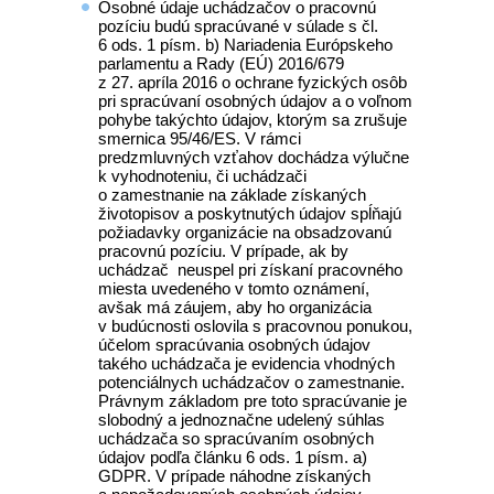
Osobné údaje uchádzačov o pracovnú
pozíciu budú spracúvané v súlade s čl.
6 ods. 1 písm. b) Nariadenia Európskeho
parlamentu a Rady (EÚ) 2016/679
z 27. apríla 2016 o ochrane fyzických osôb
pri spracúvaní osobných údajov a o voľnom
pohybe takýchto údajov, ktorým sa zrušuje
smernica 95/46/ES. V rámci
predzmluvných vzťahov dochádza výlučne
k vyhodnoteniu, či uchádzači
o zamestnanie na základe získaných
životopisov a poskytnutých údajov spĺňajú
požiadavky organizácie na obsadzovanú
pracovnú pozíciu. V prípade, ak by
uchádzač neuspel pri získaní pracovného
miesta uvedeného v tomto oznámení,
avšak má záujem, aby ho organizácia
v budúcnosti oslovila s pracovnou ponukou,
účelom spracúvania osobných údajov
takého uchádzača je evidencia vhodných
potenciálnych uchádzačov o zamestnanie.
Právnym základom pre toto spracúvanie je
slobodný a jednoznačne udelený súhlas
uchádzača so spracúvaním osobných
údajov podľa článku 6 ods. 1 písm. a)
GDPR. V prípade náhodne získaných