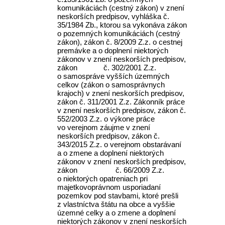
komunikáciách (cestný zákon) v znení
neskorších predpisov, vyhláška č.
35/1984 Zb., ktorou sa vykonáva zákon
o pozemných komunikáciách (cestný
zákon), zákon č. 8/2009 Z.z. o cestnej
premávke a o doplnení niektorých
zákonov v znení neskorších predpisov,
zákon č. 302/2001 Z.z.
o samospráve vyšších územných
celkov (zákon o samosprávnych
krajoch) v znení neskorších predpisov,
zákon č. 311/2001 Z.z. Zákonník práce
v znení neskorších predpisov, zákon č.
552/2003 Z.z. o výkone práce
vo verejnom záujme v znení
neskorších predpisov, zákon č.
343/2015 Z.z. o verejnom obstarávaní
a o zmene a doplnení niektorých
zákonov v znení neskorších predpisov,
zákon č. 66/2009 Z.z.
o niektorých opatreniach pri
majetkovoprávnom usporiadaní
pozemkov pod stavbami, ktoré prešli
z vlastníctva štátu na obce a vyššie
územné celky a o zmene a doplnení
niektorých zákonov v znení neskorších