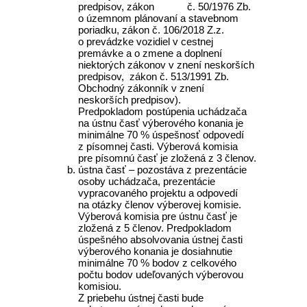
predpisov, zákon č. 50/1976 Zb.
o územnom plánovaní a stavebnom
poriadku, zákon č. 106/2018 Z.z.
o prevádzke vozidiel v cestnej
premávke a o zmene a doplnení
niektorých zákonov v znení neskorších
predpisov, zákon č. 513/1991 Zb.
Obchodný zákonník v znení
neskorších predpisov).
Predpokladom postúpenia uchádzača
na ústnu časť výberového konania je
minimálne 70 % úspešnosť odpovedí
z písomnej časti. Výberová komisia
pre písomnú časť je zložená z 3 členov.
ústna časť – pozostáva z prezentácie
osoby uchádzača, prezentácie
vypracovaného projektu a odpovedí
na otázky členov výberovej komisie.
Výberová komisia pre ústnu časť je
zložená z 5 členov. Predpokladom
úspešného absolvovania ústnej časti
výberového konania je dosiahnutie
minimálne 70 % bodov z celkového
počtu bodov udeľovaných výberovou
komisiou.
Z priebehu ústnej časti bude