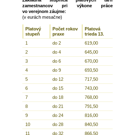
zamestnancov pri výkone práce
vo verejnom záujme:
(v eurách mesačne)
Platový
Počet rokov
Platová
stupeň
praxe
trieda 13.
1
do 2
619,00
2
do 4
645,00
3
do 6
670,00
4
do 9
693,50
5
do 12
717,50
6
do 15
743,00
7
do 18
768,00
8
do 21
791,50
9
do 24
816,00
10
do 28
840,50
11
do 32
866,50