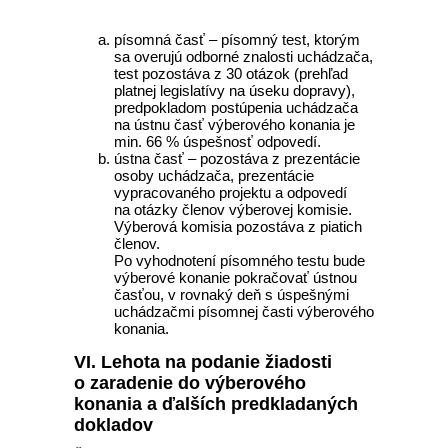
písomná časť – písomný test, ktorým
sa overujú odborné znalosti uchádzača,
test pozostáva z 30 otázok (prehľad
platnej legislatívy na úseku dopravy),
predpokladom postúpenia uchádzača
na ústnu časť výberového konania je
min. 66 % úspešnosť odpovedí.
ústna časť – pozostáva z prezentácie
osoby uchádzača, prezentácie
vypracovaného projektu a odpovedí
na otázky členov výberovej komisie.
Výberová komisia pozostáva z piatich
členov.
Po vyhodnotení písomného testu bude
výberové konanie pokračovať ústnou
časťou, v rovnaký deň s úspešnými
uchádzačmi písomnej časti výberového
konania.
VI. Lehota na podanie žiadosti
o zaradenie do výberového
konania a ďalších predkladaných
dokladov