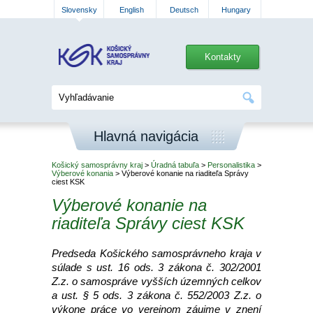
Slovensky
English
Deutsch
Hungary
Kontakty
Hlavná navigácia
Košický samosprávny kraj
>
Úradná tabuľa
>
Personalistika
>
Výberové konania
> Výberové konanie na riaditeľa Správy
ciest KSK
Výberové konanie na
riaditeľa Správy ciest KSK
Predseda Košického samosprávneho kraja v
súlade s ust. 16 ods. 3 zákona č. 302/2001
Z.z. o samospráve vyšších územných celkov
a ust. § 5 ods. 3 zákona č. 552/2003 Z.z. o
výkone práce vo verejnom záujme v znení