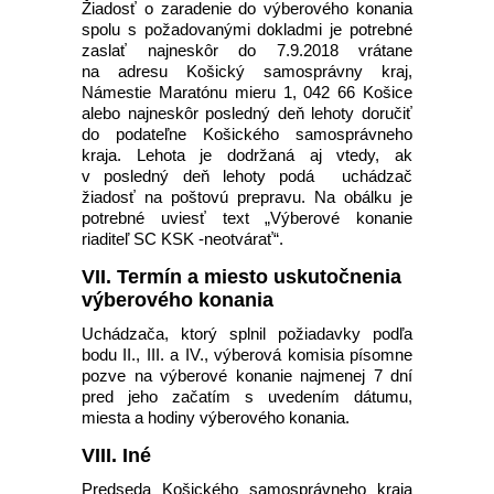
Žiadosť o zaradenie do výberového konania
spolu s požadovanými dokladmi je potrebné
zaslať najneskôr do 7.9.2018 vrátane
na adresu Košický samosprávny kraj,
Námestie Maratónu mieru 1, 042 66 Košice
alebo najneskôr posledný deň lehoty doručiť
do podateľne Košického samosprávneho
kraja. Lehota je dodržaná aj vtedy, ak
v posledný deň lehoty podá uchádzač
žiadosť na poštovú prepravu. Na obálku je
potrebné uviesť text „Výberové konanie
riaditeľ SC KSK -neotvárať“.
VII. Termín a miesto uskutočnenia
výberového konania
Uchádzača, ktorý splnil požiadavky podľa
bodu II., III. a IV., výberová komisia písomne
pozve na výberové konanie najmenej 7 dní
pred jeho začatím s uvedením dátumu,
miesta a hodiny výberového konania.
VIII. Iné
Predseda Košického samosprávneho kraja