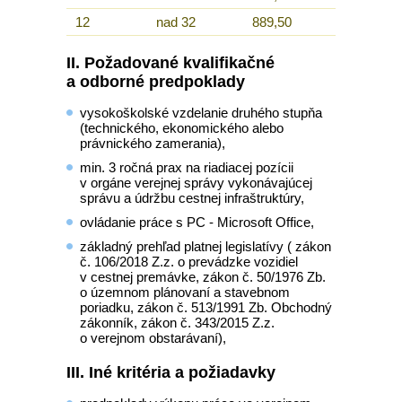
12
nad 32
889,50
II. Požadované kvalifikačné
a odborné predpoklady
vysokoškolské vzdelanie druhého stupňa
(technického, ekonomického alebo
právnického zamerania),
min. 3 ročná prax na riadiacej pozícii
v orgáne verejnej správy vykonávajúcej
správu a údržbu cestnej infraštruktúry,
ovládanie práce s PC - Microsoft Office,
základný prehľad platnej legislatívy ( zákon
č. 106/2018 Z.z. o prevádzke vozidiel
v cestnej premávke, zákon č. 50/1976 Zb.
o územnom plánovaní a stavebnom
poriadku, zákon č. 513/1991 Zb. Obchodný
zákonník, zákon č. 343/2015 Z.z.
o verejnom obstarávaní),
III. Iné kritéria a požiadavky