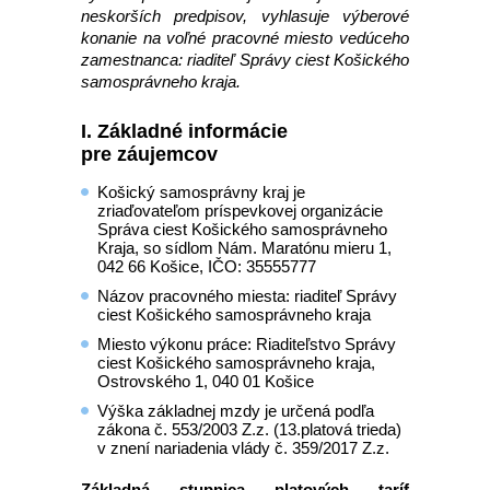
neskorších predpisov, vyhlasuje výberové
konanie na voľné pracovné miesto vedúceho
zamestnanca: riaditeľ Správy ciest Košického
samosprávneho kraja.
I. Základné informácie
pre záujemcov
Košický samosprávny kraj je
zriaďovateľom príspevkovej organizácie
Správa ciest Košického samosprávneho
Kraja, so sídlom Nám. Maratónu mieru 1,
042 66 Košice, IČO: 35555777
Názov pracovného miesta: riaditeľ Správy
ciest Košického samosprávneho kraja
Miesto výkonu práce: Riaditeľstvo Správy
ciest Košického samosprávneho kraja,
Ostrovského 1, 040 01 Košice
Výška základnej mzdy je určená podľa
zákona č. 553/2003 Z.z. (13.platová trieda)
v znení nariadenia vlády č. 359/2017 Z.z.
Základná stupnica platových taríf