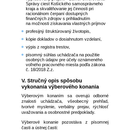
Správy ciest Košického samosprávneho
kraja a skvalitňovanie jej činnosti pri
racionálnom čerpaní dostupných
finančných zdrojov s prihliadnutím
na možnosti získavania vlastných príjmov
profesijný štruktúrovaný životopis,
kópie dokladov o dosiahnutom vzdelaní,
výpis z registra trestov,
písomný súhlas uchádzača na použitie
osobných údajov pre účely oznámeného
voľného pracovného miesta podľa zákona
č. 18/2018 Z.z.
V. Stručný opis spôsobu
vykonania výberového konania
Výberovým konaním sa overujú odborné
znalosti uchádzača, všeobecný prehľad,
tvorivé myslenie, verbálny prejav, rýchlosť
uvažovania a osobnostné predpoklady.
Výberové konanie pozostáva z písomnej
časti a ústnej časti: