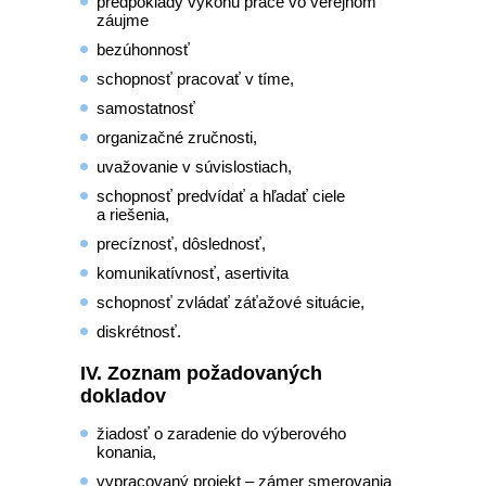
predpoklady výkonu práce vo verejnom
záujme
bezúhonnosť
schopnosť pracovať v tíme,
samostatnosť
organizačné zručnosti,
uvažovanie v súvislostiach,
schopnosť predvídať a hľadať ciele
a riešenia,
precíznosť, dôslednosť,
komunikatívnosť, asertivita
schopnosť zvládať záťažové situácie,
diskrétnosť.
IV. Zoznam požadovaných
dokladov
žiadosť o zaradenie do výberového
konania,
vypracovaný projekt – zámer smerovania