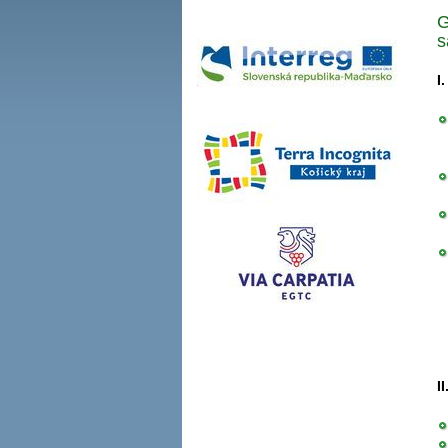
G
s
I
I