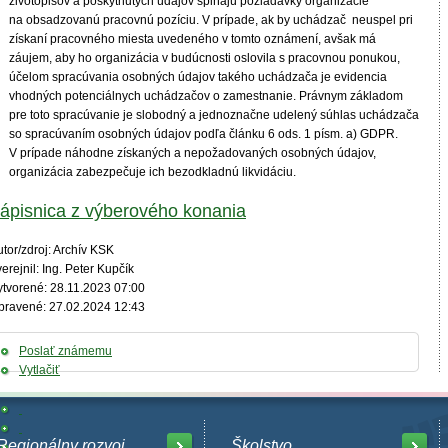
životopisov a poskytnutých údajov spĺňajú požiadavky organizácie
na obsadzovanú pracovnú pozíciu. V prípade, ak by uchádzač neuspel pri
získaní pracovného miesta uvedeného v tomto oznámení, avšak má
záujem, aby ho organizácia v budúcnosti oslovila s pracovnou ponukou,
účelom spracúvania osobných údajov takého uchádzača je evidencia
vhodných potenciálnych uchádzačov o zamestnanie. Právnym základom
pre toto spracúvanie je slobodný a jednoznačne udelený súhlas uchádzača
so spracúvaním osobných údajov podľa článku 6 ods. 1 písm. a) GDPR.
V prípade náhodne získaných a nepožadovaných osobných údajov,
organizácia zabezpečuje ich bezodkladnú likvidáciu.
ápisnica z výberového konania
tor/zdroj: Archív KSK
erejnil: Ing. Peter Kupčík
ytvorené: 28.11.2023 07:00
pravené: 27.02.2024 12:43
Poslať známemu
Vytlačiť
Regionálny rozvoj
Školstvo