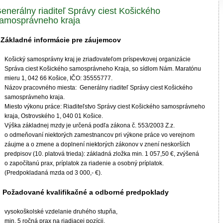
enerálny riaditeľ Správy ciest Košického
amosprávneho kraja
. Základné informácie pre záujemcov
Košický samosprávny kraj je zriaďovateľom príspevkovej organizácie
Správa ciest Košického samosprávneho Kraja, so sídlom Nám. Maratónu
mieru 1, 042 66 Košice, IČO: 35555777.
Názov pracovného miesta: Generálny riaditeľ Správy ciest Košického
samosprávneho kraja.
Miesto výkonu práce: Riaditeľstvo Správy ciest Košického samosprávneho
kraja, Ostrovského 1, 040 01 Košice.
Výška základnej mzdy je určená podľa zákona č. 553/2003 Z.z.
o odmeňovaní niektorých zamestnancov pri výkone práce vo verejnom
záujme a o zmene a doplnení niektorých zákonov v znení neskorších
predpisov (10. platová trieda): základná zložka min. 1 057,50 €, zvýšená
o započítanú prax, príplatok za riadenie a osobný príplatok.
(Predpokladaná mzda od 3 000,- €).
I. Požadované kvalifikačné a odborné predpoklady
vysokoškolské vzdelanie druhého stupňa,
min. 5 ročná prax na riadiacej pozícii,