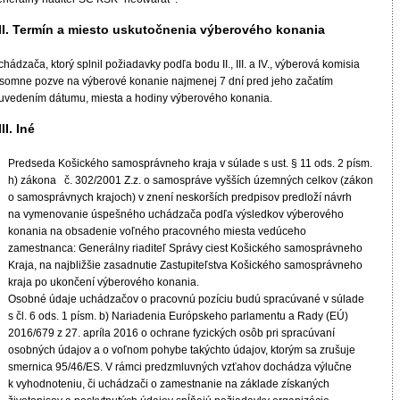
II. Termín a miesto uskutočnenia výberového konania
hádzača, ktorý splnil požiadavky podľa bodu II., III. a IV., výberová komisia
ísomne pozve na výberové konanie najmenej 7 dní pred jeho začatím
 uvedením dátumu, miesta a hodiny výberového konania.
III. Iné
Predseda Košického samosprávneho kraja v súlade s ust. § 11 ods. 2 písm.
h) zákona č. 302/2001 Z.z. o samospráve vyšších územných celkov (zákon
o samosprávnych krajoch) v znení neskorších predpisov predloží návrh
na vymenovanie úspešného uchádzača podľa výsledkov výberového
konania na obsadenie voľného pracovného miesta vedúceho
zamestnanca: Generálny riaditeľ Správy ciest Košického samosprávneho
Kraja, na najbližšie zasadnutie Zastupiteľstva Košického samosprávneho
kraja po ukončení výberového konania.
Osobné údaje uchádzačov o pracovnú pozíciu budú spracúvané v súlade
s čl. 6 ods. 1 písm. b) Nariadenia Európskeho parlamentu a Rady (EÚ)
2016/679 z 27. apríla 2016 o ochrane fyzických osôb pri spracúvaní
osobných údajov a o voľnom pohybe takýchto údajov, ktorým sa zrušuje
smernica 95/46/ES. V rámci predzmluvných vzťahov dochádza výlučne
k vyhodnoteniu, či uchádzači o zamestnanie na základe získaných