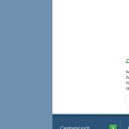
Z
Au
Zv
V
U
Cestovný ruch