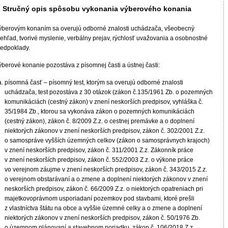
. Stručný opis spôsobu vykonania výberového konania
ýberovým konaním sa overujú odborné znalosti uchádzača, všeobecný
rehľad, tvorivé myslenie, verbálny prejav, rýchlosť uvažovania a osobnostné
redpoklady.
ýberové konanie pozostáva z písomnej časti a ústnej časti:
písomná časť – písomný test, ktorým sa overujú odborné znalosti
uchádzača, test pozostáva z 30 otázok (zákon č.135/1961 Zb. o pozemných
komunikáciách (cestný zákon) v znení neskorších predpisov, vyhláška č.
35/1984 Zb., ktorou sa vykonáva zákon o pozemných komunikáciách
(cestný zákon), zákon č. 8/2009 Z.z. o cestnej premávke a o doplnení
niektorých zákonov v znení neskorších predpisov, zákon č. 302/2001 Z.z.
o samospráve vyšších územných celkov (zákon o samosprávnych krajoch)
v znení neskorších predpisov, zákon č. 311/2001 Z.z. Zákonník práce
v znení neskorších predpisov, zákon č. 552/2003 Z.z. o výkone práce
vo verejnom záujme v znení neskorších predpisov, zákon č. 343/2015 Z.z.
o verejnom obstarávaní a o zmene a doplnení niektorých zákonov v znení
neskorších predpisov, zákon č. 66/2009 Z.z. o niektorých opatreniach pri
majetkovoprávnom usporiadaní pozemkov pod stavbami, ktoré prešli
z vlastníctva štátu na obce a vyššie územné celky a o zmene a doplnení
niektorých zákonov v znení neskorších predpisov, zákon č. 50/1976 Zb.
o územnom plánovaní a stavebnom poriadku, zákon č. 106/2018 Z.z.