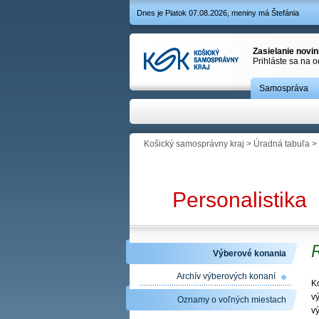
Dnes je Piatok 07.08.2026, meniny má Štefánia
Zasielanie novi
Prihláste sa na 
Samospráva
Košický samosprávny kraj
>
Úradná tabuľa
>
Personalistika
R
Výberové konania
Archív výberových konaní
Ko
v
Oznamy o voľných miestach
v