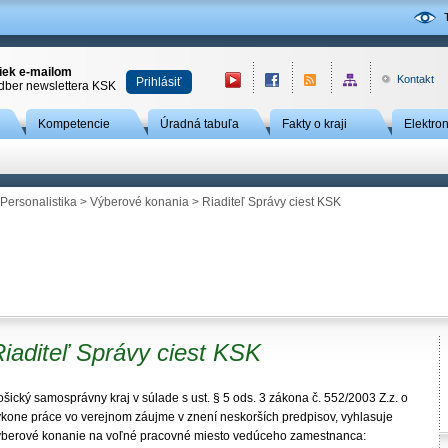
niek e-mailom
Kontakt
Prihlásiť
odber newslettera KSK
Kompetencie
Úradná tabuľa
Fakty o kraji
Elektro
Personalistika
>
Výberové konania
> Riaditeľ Správy ciest KSK
iaditeľ Správy ciest KSK
šický samosprávny kraj v súlade s ust. § 5 ods. 3 zákona č. 552/2003 Z.z. o
ýkone práce vo verejnom záujme v znení neskorších predpisov, vyhlasuje
ýberové konanie na voľné pracovné miesto vedúceho zamestnanca: