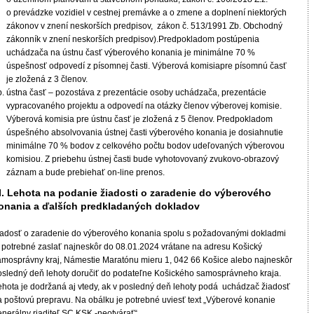
o prevádzke vozidiel v cestnej premávke a o zmene a doplnení niektorých
zákonov v znení neskorších predpisov, zákon č. 513/1991 Zb. Obchodný
zákonník v znení neskorších predpisov).Predpokladom postúpenia
uchádzača na ústnu časť výberového konania je minimálne 70 %
úspešnosť odpovedí z písomnej časti. Výberová komisiapre písomnú časť
je zložená z 3 členov.
ústna časť – pozostáva z prezentácie osoby uchádzača, prezentácie
vypracovaného projektu a odpovedí na otázky členov výberovej komisie.
Výberová komisia pre ústnu časť je zložená z 5 členov. Predpokladom
úspešného absolvovania ústnej časti výberového konania je dosiahnutie
minimálne 70 % bodov z celkového počtu bodov udeľovaných výberovou
komisiou. Z priebehu ústnej časti bude vyhotovovaný zvukovo-obrazový
záznam a bude prebiehať on-line prenos.
I. Lehota na podanie žiadosti o zaradenie do výberového
onania a ďalších predkladaných dokladov
iadosť o zaradenie do výberového konania spolu s požadovanými dokladmi
e potrebné zaslať najneskôr do 08.01.2024 vrátane na adresu Košický
amosprávny kraj, Námestie Maratónu mieru 1, 042 66 Košice alebo najneskôr
osledný deň lehoty doručiť do podateľne Košického samosprávneho kraja.
ehota je dodržaná aj vtedy, ak v posledný deň lehoty podá uchádzač žiadosť
a poštovú prepravu. Na obálku je potrebné uviesť text „Výberové konanie
enerálny riaditeľ SC KSK -neotvárať“.