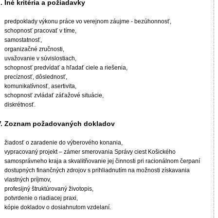
II. Iné kritéria a požiadavky
predpoklady výkonu práce vo verejnom záujme - bezúhonnosť,
schopnosť pracovať v tíme,
samostatnosť,
organizačné zručnosti,
uvažovanie v súvislostiach,
schopnosť predvídať a hľadať ciele a riešenia,
precíznosť, dôslednosť,
komunikatívnosť, asertivita,
schopnosť zvládať záťažové situácie,
diskrétnosť.
V. Zoznam požadovaných dokladov
žiadosť o zaradenie do výberového konania,
vypracovaný projekt – zámer smerovania Správy ciest Košického
samosprávneho kraja a skvalitňovanie jej činnosti pri racionálnom čerpaní
dostupných finančných zdrojov s prihliadnutím na možnosti získavania
vlastných príjmov,
profesijný štruktúrovaný životopis,
potvrdenie o riadiacej praxi,
kópie dokladov o dosiahnutom vzdelaní.