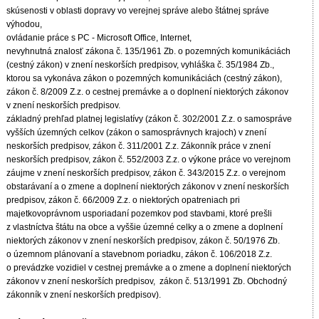
skúsenosti v oblasti dopravy vo verejnej správe alebo štátnej správe
výhodou,
ovládanie práce s PC - Microsoft Office, Internet,
nevyhnutná znalosť zákona č. 135/1961 Zb. o pozemných komunikáciách
(cestný zákon) v znení neskorších predpisov, vyhláška č. 35/1984 Zb.,
ktorou sa vykonáva zákon o pozemných komunikáciách (cestný zákon),
zákon č. 8/2009 Z.z. o cestnej premávke a o doplnení niektorých zákonov
v znení neskorších predpisov.
základný prehľad platnej legislatívy (zákon č. 302/2001 Z.z. o samospráve
vyšších územných celkov (zákon o samosprávnych krajoch) v znení
neskorších predpisov, zákon č. 311/2001 Z.z. Zákonník práce v znení
neskorších predpisov, zákon č. 552/2003 Z.z. o výkone práce vo verejnom
záujme v znení neskorších predpisov, zákon č. 343/2015 Z.z. o verejnom
obstarávaní a o zmene a doplnení niektorých zákonov v znení neskorších
predpisov, zákon č. 66/2009 Z.z. o niektorých opatreniach pri
majetkovoprávnom usporiadaní pozemkov pod stavbami, ktoré prešli
z vlastníctva štátu na obce a vyššie územné celky a o zmene a doplnení
niektorých zákonov v znení neskorších predpisov, zákon č. 50/1976 Zb.
o územnom plánovaní a stavebnom poriadku, zákon č. 106/2018 Z.z.
o prevádzke vozidiel v cestnej premávke a o zmene a doplnení niektorých
zákonov v znení neskorších predpisov, zákon č. 513/1991 Zb. Obchodný
zákonník v znení neskorších predpisov).