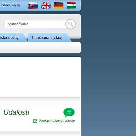
Textová verzia
Hľadať
nické služby
Transparentný kraj
Udalosti
Zobraziť všetky udalosti