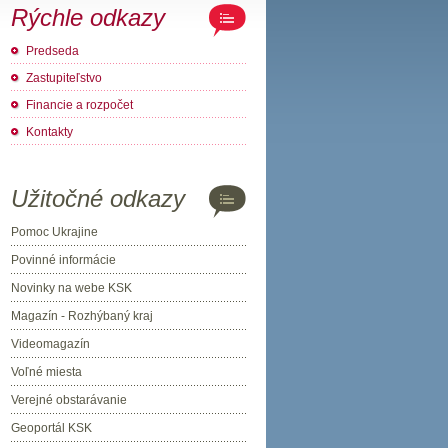
Rýchle odkazy
Predseda
Zastupiteľstvo
Financie a rozpočet
Kontakty
Užitočné odkazy
Pomoc Ukrajine
Povinné informácie
Novinky na webe KSK
Magazín - Rozhýbaný kraj
Videomagazín
Voľné miesta
Verejné obstarávanie
Geoportál KSK