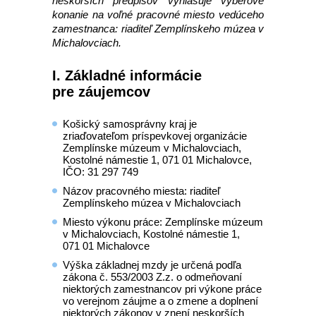
neskorších predpisov vyhlasuje výberové
konanie na voľné pracovné miesto vedúceho
zamestnanca: riaditeľ Zemplínskeho múzea v
Michalovciach.
I. Základné informácie
pre záujemcov
Košický samosprávny kraj je
zriaďovateľom príspevkovej organizácie
Zemplínske múzeum v Michalovciach,
Kostolné námestie 1, 071 01 Michalovce,
IČO: 31 297 749
Názov pracovného miesta: riaditeľ
Zemplínskeho múzea v Michalovciach
Miesto výkonu práce: Zemplínske múzeum
v Michalovciach, Kostolné námestie 1,
071 01 Michalovce
Výška základnej mzdy je určená podľa
zákona č. 553/2003 Z.z. o odmeňovaní
niektorých zamestnancov pri výkone práce
vo verejnom záujme a o zmene a doplnení
niektorých zákonov v znení neskorších