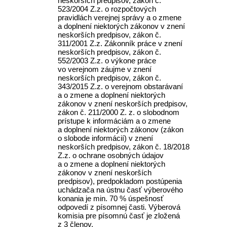
neskorších predpisov, zákon č.
523/2004 Z.z. o rozpočtových
pravidlách verejnej správy a o zmene
a doplnení niektorých zákonov v znení
neskorších predpisov, zákon č.
311/2001 Z.z. Zákonník práce v znení
neskorších predpisov, zákon č.
552/2003 Z.z. o výkone práce
vo verejnom záujme v znení
neskorších predpisov, zákon č.
343/2015 Z.z. o verejnom obstarávaní
a o zmene a doplnení niektorých
zákonov v znení neskorších predpisov,
zákon č. 211/2000 Z. z. o slobodnom
prístupe k informáciám a o zmene
a doplnení niektorých zákonov (zákon
o slobode informácií) v znení
neskorších predpisov, zákon č. 18/2018
Z.z. o ochrane osobných údajov
a o zmene a doplnení niektorých
zákonov v znení neskorších
predpisov), predpokladom postúpenia
uchádzača na ústnu časť výberového
konania je min. 70 % úspešnosť
odpovedí z písomnej časti. Výberová
komisia pre písomnú časť je zložená
z 3 členov.