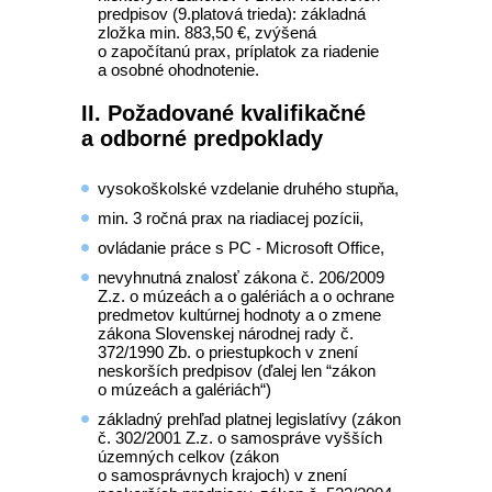
predpisov (9.platová trieda): základná
zložka min. 883,50 €, zvýšená
o započítanú prax, príplatok za riadenie
a osobné ohodnotenie.
II. Požadované kvalifikačné
a odborné predpoklady
vysokoškolské vzdelanie druhého stupňa,
min. 3 ročná prax na riadiacej pozícii,
ovládanie práce s PC - Microsoft Office,
nevyhnutná znalosť zákona č. 206/2009
Z.z. o múzeách a o galériách a o ochrane
predmetov kultúrnej hodnoty a o zmene
zákona Slovenskej národnej rady č.
372/1990 Zb. o priestupkoch v znení
neskorších predpisov (ďalej len “zákon
o múzeách a galériách“)
základný prehľad platnej legislatívy (zákon
č. 302/2001 Z.z. o samospráve vyšších
územných celkov (zákon
o samosprávnych krajoch) v znení