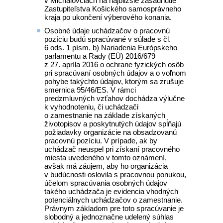
v Michalovciach na najbližšie zasadnutie
Zastupiteľstva Košického samosprávneho
kraja po ukončení výberového konania.
Osobné údaje uchádzačov o pracovnú
pozíciu budú spracúvané v súlade s čl.
6 ods. 1 písm. b) Nariadenia Európskeho
parlamentu a Rady (EÚ) 2016/679
z 27. apríla 2016 o ochrane fyzických osôb
pri spracúvaní osobných údajov a o voľnom
pohybe takýchto údajov, ktorým sa zrušuje
smernica 95/46/ES. V rámci
predzmluvných vzťahov dochádza výlučne
k vyhodnoteniu, či uchádzači
o zamestnanie na základe získaných
životopisov a poskytnutých údajov spĺňajú
požiadavky organizácie na obsadzovanú
pracovnú pozíciu. V prípade, ak by
uchádzač neuspel pri získaní pracovného
miesta uvedeného v tomto oznámení,
avšak má záujem, aby ho organizácia
v budúcnosti oslovila s pracovnou ponukou,
účelom spracúvania osobných údajov
takého uchádzača je evidencia vhodných
potenciálnych uchádzačov o zamestnanie.
Právnym základom pre toto spracúvanie je
slobodný a jednoznačne udelený súhlas