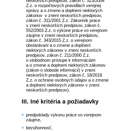
neskorších predpisov, zákon č. 523/2004
Z.z. o rozpočtových pravidlách verejnej
správy a o zmene a doplnení niektorých
zákonov v znení neskorších predpisov,
zákon č. 311/2001 Z.z. Zákonník práce
v znení neskorších predpisov, zákon č.
552/2003 Z.z. o výkone práce vo verejnom
záujme v znení neskorších predpisov,
zákon č. 343/2015 Z.z. o verejnom
obstarávaní a o zmene a doplnení
niektorých zákonov v znení neskorších
predpisov, zákon č. 211/2000 Z.z.
o slobodnom prístupe k informáciám
a o zmene a doplnení niektorých zákonov
(zákon o slobode informácií) v znení
neskorších predpisov, zákon č. 18/2018
Z.z. o ochrane osobných údajov a o zmene
a doplnení niektorých zákonov v znení
neskorších predpisov).
III. Iné kritéria a požiadavky
predpoklady výkonu práce vo verejnom
záujme,
bezúhonnosť,