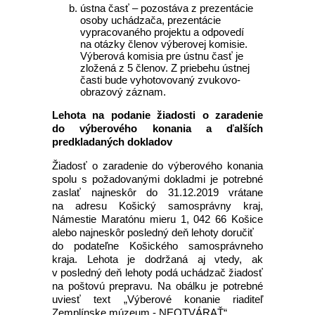
ústna časť – pozostáva z prezentácie
osoby uchádzača, prezentácie
vypracovaného projektu a odpovedí
na otázky členov výberovej komisie.
Výberová komisia pre ústnu časť je
zložená z 5 členov. Z priebehu ústnej
časti bude vyhotovovaný zvukovo-
obrazový záznam.
Lehota na podanie žiadosti o zaradenie
do výberového konania a ďalších
predkladaných dokladov
Žiadosť o zaradenie do výberového konania
spolu s požadovanými dokladmi je potrebné
zaslať najneskôr do 31.12.2019 vrátane
na adresu Košický samosprávny kraj,
Námestie Maratónu mieru 1, 042 66 Košice
alebo najneskôr posledný deň lehoty doručiť
do podateľne Košického samosprávneho
kraja. Lehota je dodržaná aj vtedy, ak
v posledný deň lehoty podá uchádzač žiadosť
na poštovú prepravu. Na obálku je potrebné
uviesť text „Výberové konanie riaditeľ
Zemplínske múzeum - NEOTVÁRAŤ“.