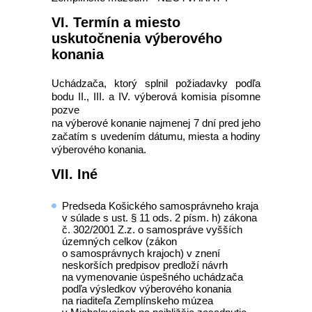
VI. Termín a miesto
uskutočnenia výberového
konania
Uchádzača, ktorý splnil požiadavky podľa
bodu II., III. a IV. výberová komisia písomne
pozve
na výberové konanie najmenej 7 dní pred jeho
začatím s uvedením dátumu, miesta a hodiny
výberového konania.
VII. Iné
Predseda Košického samosprávneho kraja
v súlade s ust. § 11 ods. 2 písm. h) zákona
č. 302/2001 Z.z. o samospráve vyšších
územných celkov (zákon
o samosprávnych krajoch) v znení
neskorších predpisov predloží návrh
na vymenovanie úspešného uchádzača
podľa výsledkov výberového konania
na riaditeľa Zemplínskeho múzea