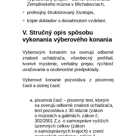
Zemplínskeho múzea v Michalovciach,
profesijný štruktúrovaný životopis,
kópie dokladov o dosiahnutom vzdelaní.
V. Stručný opis spôsobu
vykonania výberového konania
Výberovým konaním sa overujú odborné
znalosti uchádzača, všeobecný prehľad,
tvorivé myslenie, verbálny prejav, rýchlosť
uvažovania a osobnostné predpoklady.
Výberové konanie pozostáva z písomnej
časti a ústnej časti:
písomná časť – písomný test, ktorým
sa overujú odborné znalosti uchádzača,
test pozostáva z 30 otázok (zákon
o múzeách a galériách, zákon č.
302/2001 Z.z. o samospráve vyšších
územných celkov (zákon
o samosprávnych krajoch) v znení