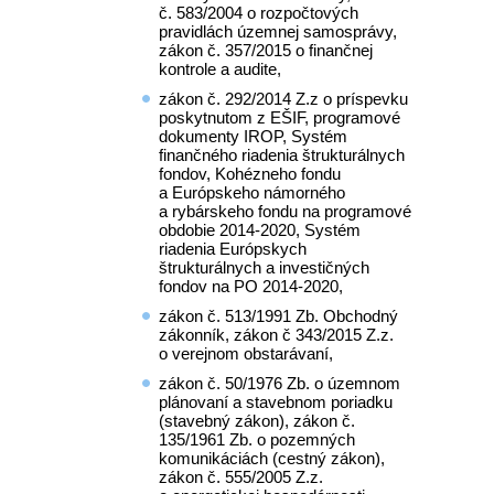
č. 583/2004 o rozpočtových
pravidlách územnej samosprávy,
zákon č. 357/2015 o finančnej
kontrole a audite,
zákon č. 292/2014 Z.z o príspevku
poskytnutom z EŠIF, programové
dokumenty IROP, Systém
finančného riadenia štrukturálnych
fondov, Kohézneho fondu
a Európskeho námorného
a rybárskeho fondu na programové
obdobie 2014-2020, Systém
riadenia Európskych
štrukturálnych a investičných
fondov na PO 2014-2020,
zákon č. 513/1991 Zb. Obchodný
zákonník, zákon č 343/2015 Z.z.
o verejnom obstarávaní,
zákon č. 50/1976 Zb. o územnom
plánovaní a stavebnom poriadku
(stavebný zákon), zákon č.
135/1961 Zb. o pozemných
komunikáciách (cestný zákon),
zákon č. 555/2005 Z.z.