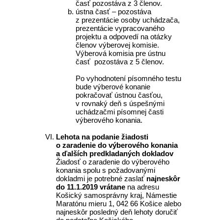
časť pozostáva z 3 členov.
ústna časť – pozostáva
z prezentácie osoby uchádzača,
prezentácie vypracovaného
projektu a odpovedí na otázky
členov výberovej komisie.
Výberová komisia pre ústnu
časť pozostáva z 5 členov.
Po vyhodnotení písomného testu
bude výberové konanie
pokračovať ústnou časťou,
v rovnaký deň s úspešnými
uchádzačmi písomnej časti
výberového konania.
Lehota na podanie žiadosti
o zaradenie do výberového konania
a ďalších predkladaných dokladov
Žiadosť o zaradenie do výberového
konania spolu s požadovanými
dokladmi je potrebné zaslať
najneskôr
do 11.1.2019 vrátane
na adresu
Košický samosprávny kraj, Námestie
Maratónu mieru 1, 042 66 Košice alebo
najneskôr posledný deň lehoty doručiť