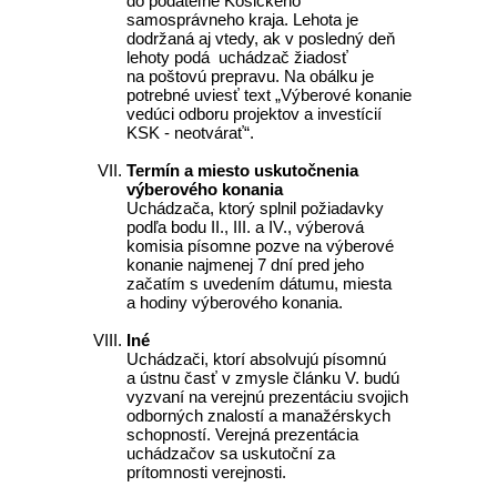
do podateľne Košického
samosprávneho kraja. Lehota je
dodržaná aj vtedy, ak v posledný deň
lehoty podá uchádzač žiadosť
na poštovú prepravu. Na obálku je
potrebné uviesť text „Výberové konanie
vedúci odboru projektov a investícií
KSK - neotvárať“.
Termín a miesto uskutočnenia
výberového konania
Uchádzača, ktorý splnil požiadavky
podľa bodu II., III. a IV., výberová
komisia písomne pozve na výberové
konanie najmenej 7 dní pred jeho
začatím s uvedením dátumu, miesta
a hodiny výberového konania.
Iné
Uchádzači, ktorí absolvujú písomnú
a ústnu časť v zmysle článku V. budú
vyzvaní na verejnú prezentáciu svojich
odborných znalostí a manažérskych
schopností. Verejná prezentácia
uchádzačov sa uskutoční za
prítomnosti verejnosti.