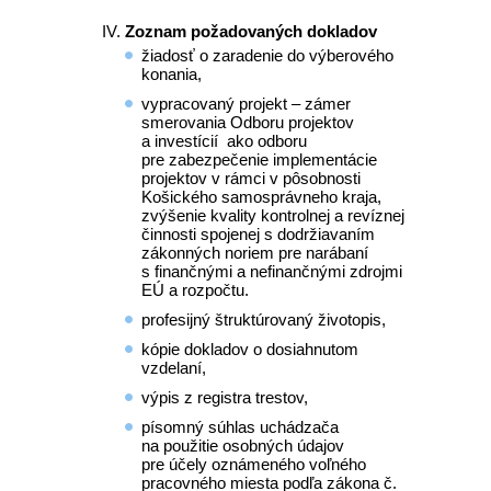
Zoznam požadovaných dokladov
žiadosť o zaradenie do výberového
konania,
vypracovaný projekt – zámer
smerovania Odboru projektov
a investícií ako odboru
pre zabezpečenie implementácie
projektov v rámci v pôsobnosti
Košického samosprávneho kraja,
zvýšenie kvality kontrolnej a revíznej
činnosti spojenej s dodržiavaním
zákonných noriem pre narábaní
s finančnými a nefinančnými zdrojmi
EÚ a rozpočtu.
profesijný štruktúrovaný životopis,
kópie dokladov o dosiahnutom
vzdelaní,
výpis z registra trestov,
písomný súhlas uchádzača
na použitie osobných údajov
pre účely oznámeného voľného
pracovného miesta podľa zákona č.