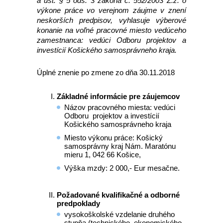
a ust. § 5 ods. 3 zákona č. 552/2003 Z.z. o
výkone práce vo verejnom záujme v znení
neskorších predpisov, vyhlasuje výberové
konanie na voľné pracovné miesto vedúceho
zamestnanca: vedúci Odboru projektov a
investícií Košického samosprávneho kraja.
Úplné znenie po zmene zo dňa 30.11.2018
Základné informácie pre záujemcov
Názov pracovného miesta: vedúci
Odboru projektov a investícií
Košického samosprávneho kraja
Miesto výkonu práce: Košický
samosprávny kraj Nám. Maratónu
mieru 1, 042 66 Košice,
Výška mzdy: 2 000,- Eur mesačne.
Požadované kvalifikačné a odborné
predpoklady
vysokoškolské vzdelanie druhého
stupňa (technického, ekonomického