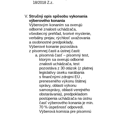
18/2018 Z.z.
Stručný opis spôsobu vykonania
výberového konania
Výberovým konaním sa overujú
odborné znalosti uchádzača,
všeobecný prehľad, tvorivé myslenie,
verbálny prejav, rýchlosť uvažovania
a osobnostné predpoklady.
Výberové konanie pozostáva
z písomnej časti a ústnej časti:
písomná časť – písomný test,
ktorým sa overujú odborné
znalosti uchádzača, test
pozostáva z 30 otázok (z platnej
legislatívy úseku narábania
s finančnými zdrojmi EÚ ,
preneseného výkonu štátnej
správy, oblasti výkonu
samosprávy, oblasti verejného
obstarávania), predpokladom
postúpenia uchádzača na ústnu
časť výberového konania je min.
70 % úspešnosť odpovedí.
Výberová komisia pre písomnú