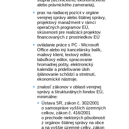
alebo právnického zamerania),
prax na riadiacej pozícii v orgáne
verejnej správy alebo štátnej správy,
projektový manažment v rámci
operačných programov EÚ,
skúsenosti pre realizácii projektov
financovaných z prostriedkov EÚ
ovládanie práce s PC - Microsoft
Office alebo iný kancelársky balík,
mailový klient, textový editor,
tabuľkový editor, spracovanie
hromadnej pošty, elektronický
kalendár a prideľovanie úloh
/plánovanie schôdzí a stretnutí,
ekonomické nástroje.
znalosť zákonov v oblasti verejnej
správy a štrukturálnych fondov EÚ,
minimálne:
Ústava SR, zákon č. 302/2001
o samospráve vyšších územných
celkov, zákon č. 416/2001
o prechode niektorých pôsobností
z orgánov štátnej správy na obce
a na vyššie územné celky, zákon