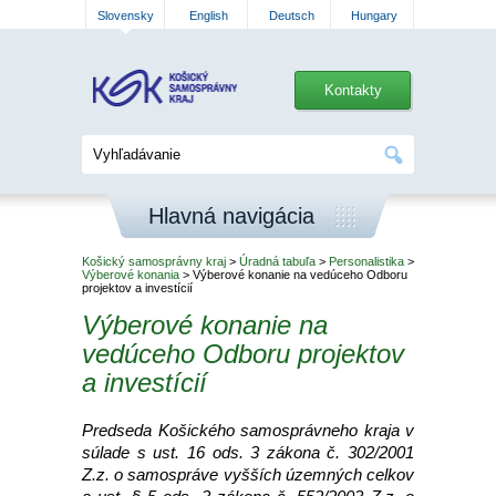
Slovensky
English
Deutsch
Hungary
Kontakty
Hlavná navigácia
Košický samosprávny kraj
>
Úradná tabuľa
>
Personalistika
>
Výberové konania
> Výberové konanie na vedúceho Odboru
projektov a investícií
Výberové konanie na
vedúceho Odboru projektov
a investícií
Predseda Košického samosprávneho kraja v
súlade s ust. 16 ods. 3 zákona č. 302/2001
Z.z. o samospráve vyšších územných celkov