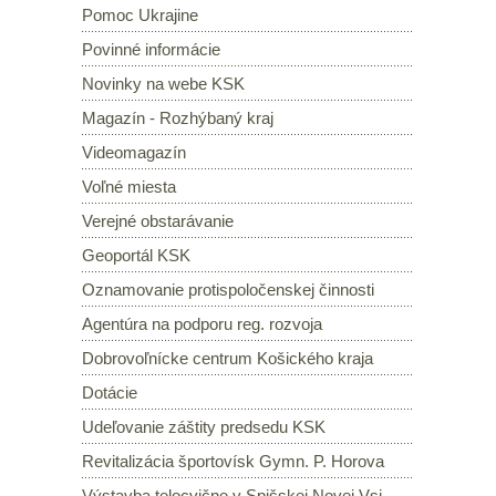
Pomoc Ukrajine
Povinné informácie
Novinky na webe KSK
Magazín - Rozhýbaný kraj
Videomagazín
Voľné miesta
Verejné obstarávanie
Geoportál KSK
Oznamovanie protispoločenskej činnosti
Agentúra na podporu reg. rozvoja
Dobrovoľnícke centrum Košického kraja
Dotácie
Udeľovanie záštity predsedu KSK
Revitalizácia športovísk Gymn. P. Horova
Výstavba telocvične v Spišskej Novej Vsi