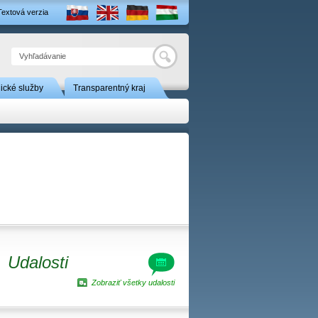
Textová verzia
Hľadať
nické služby
Transparentný kraj
Udalosti
Zobraziť všetky udalosti