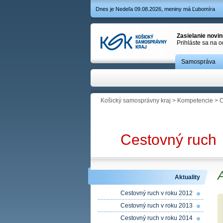
Dnes je Nedeľa 09.08.2026, meniny má Ľubomíra
Zasielanie novi
Prihláste sa na 
Samospráva
Košický samosprávny kraj
>
Kompetencie
>
C
Cestovný ruch
A
Aktuality
Cestovný ruch v roku 2012
Cestovný ruch v roku 2013
Cestovný ruch v roku 2014