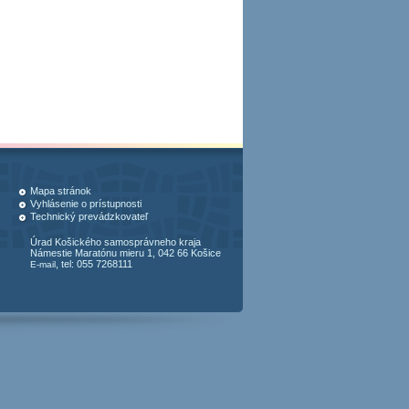
Mapa stránok
Vyhlásenie o prístupnosti
Technický prevádzkovateľ
Úrad Košického samosprávneho kraja
Námestie Maratónu mieru 1, 042 66 Košice
, tel: 055 7268111
E-mail