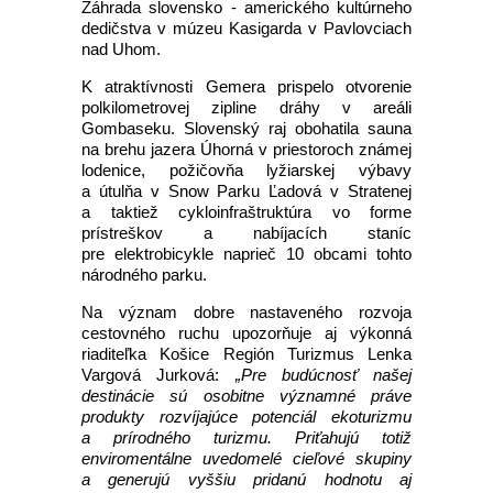
Záhrada slovensko - amerického kultúrneho
dedičstva v múzeu Kasigarda v Pavlovciach
nad Uhom.
K atraktívnosti Gemera prispelo otvorenie
polkilometrovej zipline dráhy v areáli
Gombaseku. Slovenský raj obohatila sauna
na brehu jazera Úhorná v priestoroch známej
lodenice, požičovňa lyžiarskej výbavy
a útulňa v Snow Parku Ľadová v Stratenej
a taktiež cykloinfraštruktúra vo forme
prístreškov a nabíjacích staníc
pre elektrobicykle naprieč 10 obcami tohto
národného parku.
Na význam dobre nastaveného rozvoja
cestovného ruchu upozorňuje aj výkonná
riaditeľka Košice Región Turizmus Lenka
Vargová Jurková:
„Pre budúcnosť našej
destinácie sú osobitne významné práve
produkty rozvíjajúce potenciál ekoturizmu
a prírodného turizmu. Priťahujú totiž
enviromentálne uvedomelé cieľové skupiny
a generujú vyššiu pridanú hodnotu aj