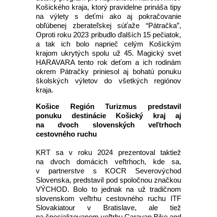
Košického kraja, ktorý pravidelne prináša tipy
na výlety s deťmi ako aj pokračovanie
obľúbenej zberateľskej súťaže “Pátračka”,
Oproti roku 2023 pribudlo ďalších 15 pečiatok,
a tak ich bolo naprieč celým Košickým
krajom ukrytých spolu už 45. Magický svet
HARAVARA tento rok deťom a ich rodinám
okrem Pátračky priniesol aj bohatú ponuku
školských výletov do všetkých regiónov
kraja.
Košice Región Turizmus predstavil
ponuku destinácie Košický kraj aj
na dvoch slovenských veľtrhoch
cestovného ruchu
KRT sa v roku 2024 prezentoval taktiež
na dvoch domácich veľtrhoch, kde sa,
v partnerstve s KOCR Severovýchod
Slovenska, predstavil pod spoločnou značkou
VÝCHOD. Bolo to jednak na už tradičnom
slovenskom veľtrhu cestovného ruchu ITF
Slovakiatour v Bratislave, ale tiež
na špecializovanom veľtrhu Caravan Bike and