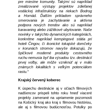
pre miestne komunity. Takými sú napríklad
zrealizované výstupy projektov zdieľanej
vodáckej infraštruktúry na riekach Bodrog
a Hornád. Ďalším príkladom správneho
smerovania je zachytávanie a aktívna
podpora nových trendov ako sú napríklad
karavaning alebo zážitkové ubytovanie. Naše
novinky v takýchto dynamických kategóriách,
konkrétne napríklad kempingové státia pri
hoteli Čingov, či ikonické tokajské domčeky
v korunách stromov navyše dokazujú, že
špičkové moderné produkty cestovného
ruchu nemusia byť iba výsadou tzv. destinácií
prvej voľby, ale môže vzniknúť aj v málo
známych lokalitách s veľkým potenciálom
rastu.“
Krajský červený koberec
K úspechu destinácie aj v očiach filmových
nadšencov prispeli tohto roku hneď viaceré
projekty zamerané na upriamenie pozornosti
na Košický kraj ako kraj s filmovou históriou,
ale aj s filmovou budúcnosťou. Potulky po