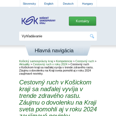
Slovensky
English
Deutsch
Hungary
Kontakty
Hlavná navigácia
Košický samosprávny kraj
>
Kompetencie
>
Cestovný ruch
>
Aktuality
>
Cestovný ruch v roku 2024
> Cestovný ruch
v Košickom kraji sa naďalej vyvíja v trende zdravého rastu.
Záujmu o dovolenku na Kraji sveta pomohli aj v roku 2024
zaujímavé novinky.
Cestovný ruch v Košickom
kraji sa naďalej vyvíja v
trende zdravého rastu.
Záujmu o dovolenku na Kraji
sveta pomohli aj v roku 2024
zaujímavé novinky.