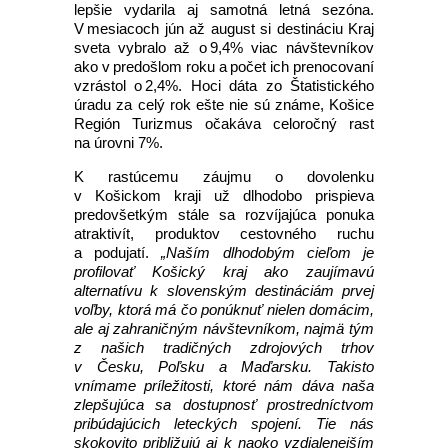
lepšie vydarila aj samotná letná sezóna.
V mesiacoch jún až august si destináciu Kraj
sveta vybralo až o 9,4% viac návštevníkov
ako v predošlom roku a počet ich prenocovaní
vzrástol o 2,4%. Hoci dáta zo Štatistického
úradu za celý rok ešte nie sú známe, Košice
Región Turizmus očakáva celoročný rast
na úrovni 7%.
K rastúcemu záujmu o dovolenku
v Košickom kraji už dlhodobo prispieva
predovšetkým stále sa rozvíjajúca ponuka
atraktivít, produktov cestovného ruchu
a podujatí.
„Naším dlhodobým cieľom je
profilovať Košický kraj ako zaujímavú
alternatívu k slovenským destináciám prvej
voľby, ktorá má čo ponúknuť nielen domácim,
ale aj zahraničným návštevníkom, najmä tým
z našich tradičných zdrojových trhov
v Česku, Poľsku a Maďarsku. Takisto
vnímame príležitosti, ktoré nám dáva naša
zlepšujúca sa dostupnosť prostredníctvom
pribúdajúcich leteckých spojení. Tie nás
skokovito približujú aj k naoko vzdialenejším