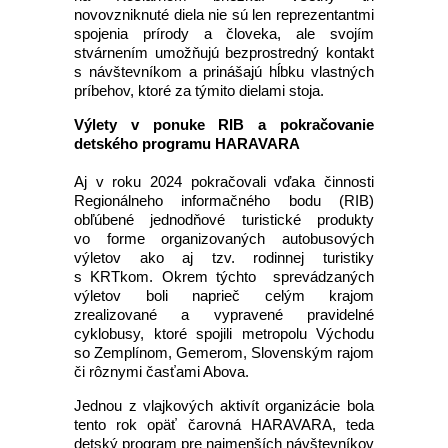
novovzniknuté diela nie sú len reprezentantmi
spojenia prírody a človeka, ale svojím
stvárnením umožňujú bezprostredný kontakt
s návštevníkom a prinášajú hĺbku vlastných
príbehov, ktoré za týmito dielami stoja.
Výlety v ponuke RIB a pokračovanie
detského programu HARAVARA
Aj v roku 2024 pokračovali vďaka činnosti
Regionálneho informačného bodu (RIB)
obľúbené jednodňové turistické produkty
vo forme organizovaných autobusových
výletov ako aj tzv. rodinnej turistiky
s KRTkom. Okrem týchto sprevádzaných
výletov boli naprieč celým krajom
zrealizované a vypravené pravidelné
cyklobusy, ktoré spojili metropolu Východu
so Zemplínom, Gemerom, Slovenským rajom
či rôznymi časťami Abova.
Jednou z vlajkových aktivít organizácie bola
tento rok opäť čarovná HARAVARA, teda
detský program pre najmenších návštevníkov