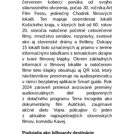
červenom koberci ponúka od svojho
slávnostného otvorenia, počas 30. ročníka Art
Film Festu, jedinečný Chodník filmových
lokalít. Ten mapuje osemdesiat lokalít
Košického kraja, v ktorých boli od 60. rokov
20. storočia natočené početné celovečerné
filmy, množstvo seriálov, rozprávky, svetové
ako aj slovenské drámy a thrillery. Dokopy
15 lokalít bolo označených aj priamo v teréne
informačnými tabuľkami s tematickom dizajne
v tvare filmovej klapky. Okrem základných
informácií o filmovej lokalite a natočenom
filme tieto klapky obsahujú aj QR kód, ktorý
návštevníkov presmeruje na audiosprievodcu
v rámci bezplatnej aplikácie Smart guide. Rok
2024 zároveň priniesol avizované premiéry
audiovizuálnych diel podporených
z dotačného programu Terra Incognita ako
dokumentárny film Autičkári, zaujímavé
akčné dielo Vojna policajtov či jeden
z aktuálne najúspešnejších slovenských
filmov, komédiu Kavej.
Podujatia ako bilboardy destinácie