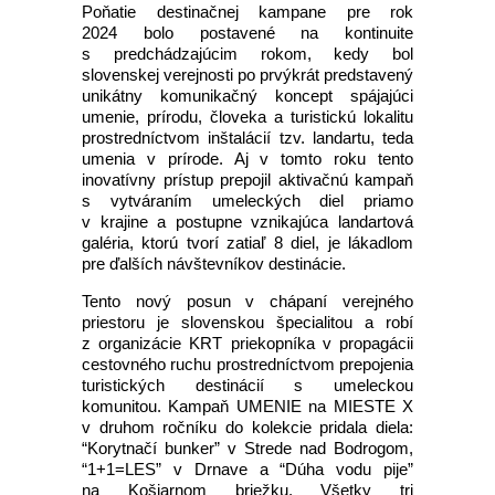
Poňatie destinačnej kampane pre rok
2024 bolo postavené na kontinuite
s predchádzajúcim rokom, kedy bol
slovenskej verejnosti po prvýkrát predstavený
unikátny komunikačný koncept spájajúci
umenie, prírodu, človeka a turistickú lokalitu
prostredníctvom inštalácií tzv. landartu, teda
umenia v prírode. Aj v tomto roku tento
inovatívny prístup prepojil aktivačnú kampaň
s vytváraním umeleckých diel priamo
v krajine a postupne vznikajúca landartová
galéria, ktorú tvorí zatiaľ 8 diel, je lákadlom
pre ďalších návštevníkov destinácie.
Tento nový posun v chápaní verejného
priestoru je slovenskou špecialitou a robí
z organizácie KRT priekopníka v propagácii
cestovného ruchu prostredníctvom prepojenia
turistických destinácií s umeleckou
komunitou. Kampaň UMENIE na MIESTE X
v druhom ročníku do kolekcie pridala diela:
“Korytnačí bunker” v Strede nad Bodrogom,
“1+1=LES” v Drnave a “Dúha vodu pije”
na Košiarnom briežku. Všetky tri