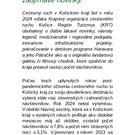
Cestovný ruch v Košickom kraji bol v roku
2024 vďaka Krajskej organizácii cestovného
ruchu Košice Región Turizmus (KRT)
obohatený o ďalšie lákavé novinky, návraty
legiend, medzinárodné i regionálne podujatia,
inovatívne infraštruktúrne projekty,
pokračovanie v detskom programe Haravara
a jeho Pátračke ako aj o originálnu landartovú
galériu či filmový chodník, ktoré spoločne do
kraja priniesli rastúci počet návštevníkov.
Počas troch uplynulých rokov post-
pandemického oživenia cestovného ruchu si
Košický kraj za svoju dovolenkovú destináciu
vyberá stále viac slovenských i zahraničných
návštevníkov. Rok 2024 nebol výnimkou.
V období hlavnej sezóny, ktorá sa v Košickom
kraji v ostatných rokoch profiluje ako obdobie
mesiacov máj až október, vzrástol počet
návštevníkov o 7,8% a počet nimi strávených
nocí o 3,1%. V porovnaní s rokom 2023 sa