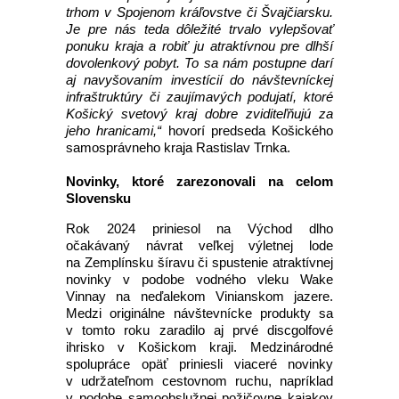
trhom v Spojenom kráľovstve či Švajčiarsku.
Je pre nás teda dôležité trvalo vylepšovať
ponuku kraja a robiť ju atraktívnou pre dlhší
dovolenkový pobyt. To sa nám postupne darí
aj navyšovaním investícií do návštevníckej
infraštruktúry či zaujímavých podujatí, ktoré
Košický svetový kraj dobre zviditeľňujú za
jeho hranicami,“
hovorí predseda Košického
samosprávneho kraja Rastislav Trnka.
Novinky, ktoré zarezonovali na celom
Slovensku
Rok 2024 priniesol na Východ dlho
očakávaný návrat veľkej výletnej lode
na Zemplínsku šíravu či spustenie atraktívnej
novinky v podobe vodného vleku Wake
Vinnay na neďalekom Vinianskom jazere.
Medzi originálne návštevnícke produkty sa
v tomto roku zaradilo aj prvé discgolfové
ihrisko v Košickom kraji. Medzinárodné
spolupráce opäť priniesli viaceré novinky
v udržateľnom cestovnom ruchu, napríklad
v podobe samoobslužnej požičovne kajakov