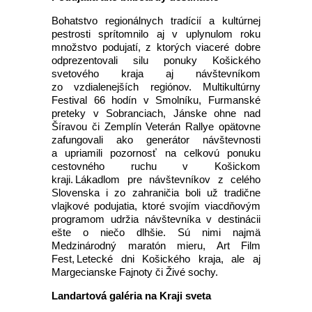
Bohatstvo regionálnych tradícií a kultúrnej
pestrosti sprítomnilo aj v uplynulom roku
množstvo podujatí, z ktorých viaceré dobre
odprezentovali silu ponuky Košického
svetového kraja aj návštevníkom
zo vzdialenejších regiónov. Multikultúrny
Festival 66 hodín v Smolníku, Furmanské
preteky v Sobranciach, Jánske ohne nad
Šíravou či Zemplín Veterán Rallye opätovne
zafungovali ako generátor návštevnosti
a upriamili pozornosť na celkovú ponuku
cestovného ruchu v Košickom
kraji. Lákadlom pre návštevníkov z celého
Slovenska i zo zahraničia boli už tradične
vlajkové podujatia, ktoré svojím viacdňovým
programom udržia návštevníka v destinácii
ešte o niečo dlhšie. Sú nimi najmä
Medzinárodný maratón mieru, Art Film
Fest, Letecké dni Košického kraja, ale aj
Margecianske Fajnoty či Živé sochy.
Landartová galéria na Kraji sveta