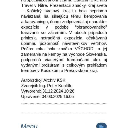
Travel v Nitre. Prezentácii značky Kraj sveta
– Košický svetový kraj tu bola nepriamo
naviazaná na silnejúcu tému kempovania
a karavaningu, čomu zodpovedal aj charakter
expozície v podobe “obrandovaného”
karavanu so zázemím. V oboch prípadoch
priniesla netradičná expozícia očakávanú
úprimnú pozornosť návštevníkov veľtrhov.
Počas roka bola značka VÝCHOD, a jej
zameranie na kempy na východe Slovenska,
podporená viacerými kampaňami ako aj
vydanými brožúrami s celkovým prehľadom
kempov v Košickom a Prešovskom kraji.
Autor/zdroj: Archív KSK
Zverejnil: Ing. Peter Kupčík
Vytvorené: 31.12.2024 10:26
Upravené: 04.03.2025 16:05
Menu