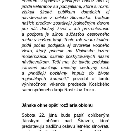
centrum. Zapálenie jánskych ohňov ako aj
jazda veteránov sú podujatiami, ktoré si rokmi
získali široké publikum domácich aj
návštevníkov z celého Slovenska. Tradície
našich predkov zostávajú jedinečným darom
pre náš dnešný život a ich prezentovanie
a podpora je silnou súčasťou cestovného
ruchu v našom kraji. Tento rok sa ku kultúre
pridá počas podujatia aj otvorenie vodného
vleku, ktorý prinesie na Vinianske jazero
modernizáciu služieb poskytovaných našim
návštevníkom. Teší ma, že takéto podujatia
zároveň posilňujú miestny cestovný ruch
a prinášajú pozitívny impulz do života
regionálnych komunít,"
povedal o tomto
výnimočnom víkende predseda Košického
samosprávneho kraja Rastislav Trnka.
Jánske ohne opäť rozžiaria oblohu
Sobota 22. júna bude patriť obľúbeným
Jánskym ohňom nad Šíravou, ktoré
predstavujú tradičnú oslavu letného slnovratu