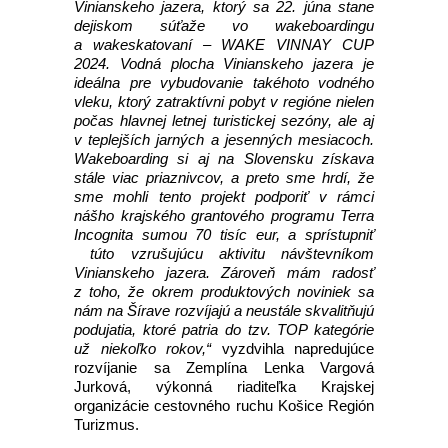
Vinianskeho jazera, ktorý sa 22. júna stane
dejiskom súťaže vo wakeboardingu
a wakeskatovaní – WAKE VINNAY CUP
2024. Vodná plocha Vinianskeho jazera je
ideálna pre vybudovanie takéhoto vodného
vleku, ktorý zatraktívni pobyt v regióne nielen
počas hlavnej letnej turistickej sezóny, ale aj
v teplejších jarných a jesenných mesiacoch.
Wakeboarding si aj na Slovensku získava
stále viac priaznivcov, a preto sme hrdí, že
sme mohli tento projekt podporiť v rámci
nášho krajského grantového programu Terra
Incognita sumou 70 tisíc eur, a sprístupniť
túto vzrušujúcu aktivitu návštevníkom
Vinianskeho jazera. Zároveň mám radosť
z toho, že okrem produktových noviniek sa
nám na Šírave rozvíjajú a neustále skvalitňujú
podujatia, ktoré patria do tzv. TOP kategórie
už niekoľko rokov,“
vyzdvihla napredujúce
rozvíjanie sa Zemplína Lenka Vargová
Jurková, výkonná riaditeľka Krajskej
organizácie cestovného ruchu Košice Región
Turizmus.