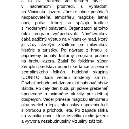
a to už tradične vo veľkom štýle -
v nádhernom prostredí, s výhľadom
na Vinianske jazero. Jánske ohne prinášajú
neopakovateľnú atmosféru magickej letnej
noci, počas ktorej sa spájajú tradície
s modernými oslavami. Organizátori aj tohto
roku program vyšperkovali. Návštevníkov
čaká tradičný výstup na Viniansky hrad, ktorý
je vždy skvelým zážitkom pre milovníkov
histórie a turistiky. Po návrate z hradu je
pripravený bohatý kultúrny program priamo
na brehu jazera. Zatiaľ čo folklórny súbor
Zemplín predstaví autentické tance a piesne
zemplínskeho folklóru, hudobná skupina
ICONITO dodá večeru moderný šmrnc.
Chýbať nebude ani dynamická bubnová show
Batida. Po celý deň budú pri jazere prebiehať
sprievodné a animačné aktivity pre deti aj
dospelých. Večer prinesie magickú atmosféru
plnú svetiel a tepla, ako oslavu spojenia ľudí
s prírodou a príchodu leta. Po západe slnka
sa zapália ohne, ktoré osvetlia okolie jazera
a vytvoria nezabudnuteľný vizuálny zážitok.