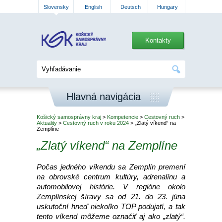
Slovensky
English
Deutsch
Hungary
Kontakty
Hlavná navigácia
Košický samosprávny kraj
>
Kompetencie
>
Cestovný ruch
>
Aktuality
>
Cestovný ruch v roku 2024
> „Zlatý víkend“ na
Zemplíne
„Zlatý víkend“ na Zemplíne
Počas jedného víkendu sa Zemplín premení
na obrovské centrum kultúry, adrenalínu a
automobilovej histórie. V regióne okolo
Zemplínskej šíravy sa od 21. do 23. júna
uskutoční hneď niekoľko TOP podujatí, a tak
tento víkend môžeme označiť aj ako „zlatý“.