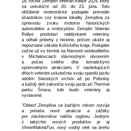
18. ročník Zemplín Veterán Rallye 2024, ktorý
sa uskutoční od 20. do 23. júna. Toto
obľúbené motoristické podujatie prevedie
účastníkov cez krásne lokality Zemplína za
sprievodu zvuku motorov historických
automobilov a motocyklov. Zemplín Veterán
Rallye predstaví nablýskané veterány
a odhalí príbehy z histórie, pričom ukáže aj
nepoznané zákutia Košického kraja. Podujatie
začne už vo štvrtok na Námestí osloboditeľov
v Michalovciach slávnostným otvorením
a počas celého dňa tematickými
sprievodnými atrakciami. V nasledujúcich
dňoch veteráni uskutočnia svoju spanilú jazdu
údolím Slanských vrchov až po Poloniny
a každý deň zakončia svoju jazdu pri Thermal
parku Šírava, kde budú veterány aj
vystavené.
"Oblasť Zemplína sa každým rokom rozvíja
a prináša nové atrakcie a zážitky
pre návštevníkov nášho regiónu. Jedným
z takýchto nových produktov je aj
VinneWake&Fun, nový vodný vlek na brehu