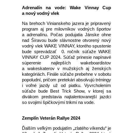
Adrenalín na vode: Wake Vinnay Cup
a nový vodný vlek
Na brehoch Vinianskeho jazera je pripravený
program aj pre milovníkov vodných športov
a adrenalínu. Počas podujatia Jánske ohne
nad Šíravou bude slávnostne otvorený nový
vodný vlek WAKE VINNAY, ktorého spustenie
bude sprevádzať 0. ročník súťaže WAKE
VINNAY CUP 2024. Súťaž prinesie napínavé
súperenie najlepších wakeboardistov
a wakeskaterov v mužských aj ženských
kategóriách. Finále súťaže prebehne v sobotu
popoludní, pričom pretekári absolvujú tréningy
i voľné jazdy už od piatku. Vyvrcholením
súťaže bude Best Trick Show, v ktorej sa
divákom predstavia najtalentovanejší jazdci
so svojimi špičkovými trikmi na vode.
Zemplín Veterán Rallye 2024
Ďalším veľkým podujatím „zlatého víkendu“ je