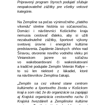
Pripravený program štyroch podujatí sľubuje
neopakovateľné zážitky pre všetky vekové
kategórie.
Na Zemplíne sa počas výnimočného „zlatého
víkendu“ stretne história so súčasnosťou.
Domáci i návštevníci Košického kraja
nemusia cestovať ďaleko, aby si užili
nezabudnuteľné zážitky, športové výkony
svetovej úrovne i energické kultúrne
predstavenia. Zapálenie Jánskych ohňov nad
Šíravou, otvorenie nového vodného vleku pri
Vinianskom jazere so súťažou
vo wakeboardovaní či wakeskatovaní
a tradičné podujatie Zemplín Veterán Rallye –
to sú len niektoré z lákadiel, ktoré
na návštevníkov Zemplína čakajú.
„Zemplín sa cez víkend stane centrom
kultúrneho a športového života v Košickom
kraji a som rád, že do organizácie sa zapájajú
aj Krajská organizácia cestovného ruchu či
Krajská hvezdáreň a Zemplínske kultúrne