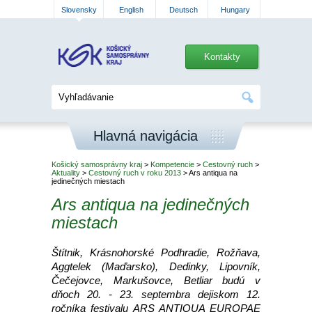
Slovensky
English
Deutsch
Hungary
Kontakty
Hlavná navigácia
Košický samosprávny kraj
>
Kompetencie
>
Cestovný ruch
>
Aktuality
>
Cestovný ruch v roku 2013
> Ars antiqua na
jedinečných miestach
Ars antiqua na jedinečných
miestach
Štítnik, Krásnohorské Podhradie, Rožňava,
Aggtelek (Maďarsko), Dedinky, Lipovník,
Čečejovce, Markušovce, Betliar budú v
dňoch 20. - 23. septembra dejiskom 12.
ročníka festivalu ARS ANTIQUA EUROPAE