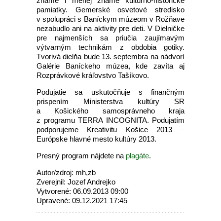
známe i menej známe kultúrno-historické
pamiatky. Gemerské osvetové stredisko
v spolupráci s Baníckym múzeom v Rožňave
nezabudlo ani na aktivity pre deti. V Dielničke
pre najmenších sa priučia zaujímavým
výtvarným technikám z obdobia gotiky.
Tvorivá dielňa bude 13. septembra na nádvorí
Galérie Baníckeho múzea, kde zavíta aj
Rozprávkové kráľovstvo Tašíkovo.
Podujatie sa uskutočňuje s finančným
prispením Ministerstva kultúry SR
a Košického samosprávneho kraja
z programu TERRA INCOGNITA. Podujatím
podporujeme Kreativitu Košice 2013 –
Európske hlavné mesto kultúry 2013.
Presný program nájdete na
plagáte
.
Autor/zdroj: mh,zb
Zverejnil: Jozef Andrejko
Vytvorené: 06.09.2013 09:00
Upravené: 09.12.2021 17:45