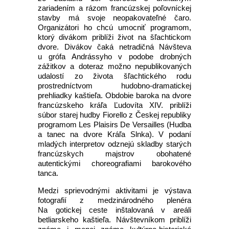
zariadením a rázom francúzskej poľovníckej
stavby má svoje neopakovateľné čaro.
Organizátori ho chcú umocniť programom,
ktorý divákom priblíži život na šľachtickom
dvore. Divákov čaká netradičná Návšteva
u grófa Andrássyho v podobe drobných
zážitkov a doteraz možno nepublikovaných
udalostí zo života šľachtického rodu
prostredníctvom hudobno-dramatickej
prehliadky kaštieľa. Obdobie baroka na dvore
francúzskeho kráľa Ľudovíta XIV. priblíži
súbor starej hudby Fiorello z Českej republiky
programom Les Plaisirs De Versailles (Hudba
a tanec na dvore Kráľa Slnka). V podaní
mladých interpretov odznejú skladby starých
francúzskych majstrov obohatené
autentickými choreografiami barokového
tanca.
Medzi sprievodnými aktivitami je výstava
fotografií z medzinárodného plenéra
Na gotickej ceste inštalovaná v areáli
betliarskeho kaštieľa. Návštevníkom priblíži