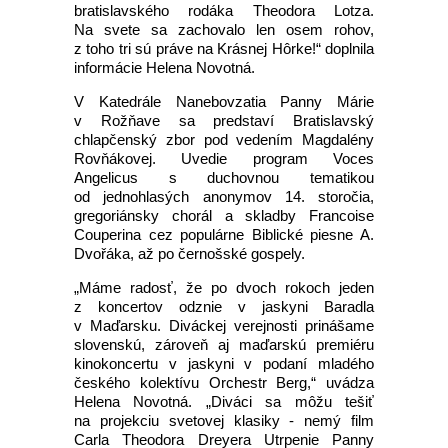
bratislavského rodáka Theodora Lotza.
Na svete sa zachovalo len osem rohov,
z toho tri sú práve na Krásnej Hôrke!“ doplnila
informácie Helena Novotná.
V Katedrále Nanebovzatia Panny Márie
v Rožňave sa predstaví Bratislavský
chlapčenský zbor pod vedením Magdalény
Rovňákovej. Uvedie program Voces
Angelicus s duchovnou tematikou
od jednohlasých anonymov 14. storočia,
gregoriánsky chorál a skladby Francoise
Couperina cez populárne Biblické piesne A.
Dvořáka, až po černošské gospely.
„Máme radosť, že po dvoch rokoch jeden
z koncertov odznie v jaskyni Baradla
v Maďarsku. Diváckej verejnosti prinášame
slovenskú, zároveň aj maďarskú premiéru
kinokoncertu v jaskyni v podaní mladého
českého kolektívu Orchestr Berg,“ uvádza
Helena Novotná. „Diváci sa môžu tešiť
na projekciu svetovej klasiky - nemý film
Carla Theodora Dreyera Utrpenie Panny