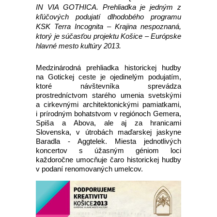
IN VIA GOTHICA. Prehliadka je jedným z
kľúčových podujatí dlhodobého programu
KSK Terra Incognita – Krajina nespoznaná,
ktorý je súčasťou projektu Košice – Európske
hlavné mesto kultúry 2013.
Medzinárodná prehliadka historickej hudby
na Gotickej ceste je ojedinelým podujatím,
ktoré návštevníka sprevádza
prostredníctvom starého umenia svetskými
a cirkevnými architektonickými pamiatkami,
i prírodným bohatstvom v regiónoch Gemera,
Spiša a Abova, ale aj za hranicami
Slovenska, v útrobách maďarskej jaskyne
Baradla - Aggtelek. Miesta jednotlivých
koncertov s úžasným géniom loci
každoročne umocňuje čaro historickej hudby
v podaní renomovaných umelcov.