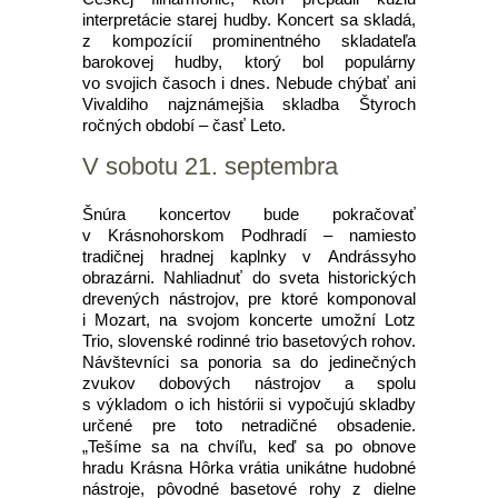
interpretácie starej hudby. Koncert sa skladá,
z kompozícií prominentného skladateľa
barokovej hudby, ktorý bol populárny
vo svojich časoch i dnes. Nebude chýbať ani
Vivaldiho najznámejšia skladba Štyroch
ročných období – časť Leto.
V sobotu 21. septembra
Šnúra koncertov bude pokračovať
v Krásnohorskom Podhradí – namiesto
tradičnej hradnej kaplnky v Andrássyho
obrazárni. Nahliadnuť do sveta historických
drevených nástrojov, pre ktoré komponoval
i Mozart, na svojom koncerte umožní Lotz
Trio, slovenské rodinné trio basetových rohov.
Návštevníci sa ponoria sa do jedinečných
zvukov dobových nástrojov a spolu
s výkladom o ich histórii si vypočujú skladby
určené pre toto netradičné obsadenie.
„Tešíme sa na chvíľu, keď sa po obnove
hradu Krásna Hôrka vrátia unikátne hudobné
nástroje, pôvodné basetové rohy z dielne