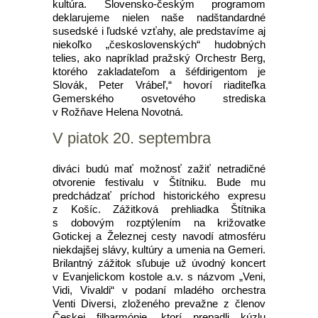
kultúra. Slovensko-českým programom
deklarujeme nielen naše nadštandardné
susedské i ľudské vzťahy, ale predstavíme aj
niekoľko „československých“ hudobných
telies, ako napríklad pražský Orchestr Berg,
ktorého zakladateľom a šéfdirigentom je
Slovák, Peter Vrábeľ,“ hovorí riaditeľka
Gemerského osvetového strediska
v Rožňave Helena Novotná.
V piatok 20. septembra
diváci budú mať možnosť zažiť netradičné
otvorenie festivalu v Štítniku. Bude mu
predchádzať príchod historického expresu
z Košíc. Zážitková prehliadka Štítnika
s dobovým rozptýlením na križovatke
Gotickej a Železnej cesty navodí atmosféru
niekdajšej slávy, kultúry a umenia na Gemeri.
Brilantný zážitok sľubuje už úvodný koncert
v Evanjelickom kostole a.v. s názvom „Veni,
Vidi, Vivaldi“ v podaní mladého orchestra
Venti Diversi, zloženého prevažne z členov
Českej filharmónie, ktorí prepadli kúzlu