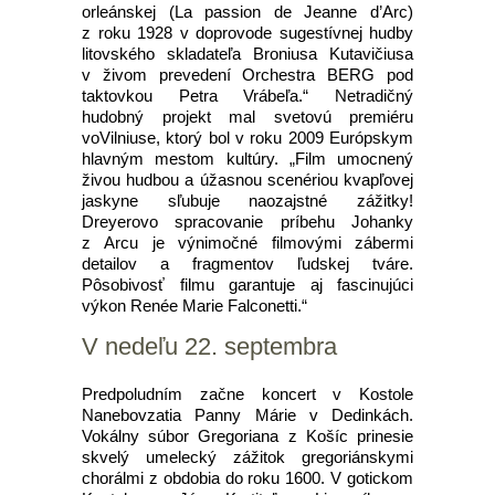
orleánskej (La passion de Jeanne d’Arc)
z roku 1928 v doprovode sugestívnej hudby
litovského skladateľa Broniusa Kutavičiusa
v živom prevedení Orchestra BERG pod
taktovkou Petra Vrábeľa.“ Netradičný
hudobný projekt mal svetovú premiéru
voVilniuse, ktorý bol v roku 2009 Európskym
hlavným mestom kultúry. „Film umocnený
živou hudbou a úžasnou scenériou kvapľovej
jaskyne sľubuje naozajstné zážitky!
Dreyerovo spracovanie príbehu Johanky
z Arcu je výnimočné filmovými zábermi
detailov a fragmentov ľudskej tváre.
Pôsobivosť filmu garantuje aj fascinujúci
výkon Renée Marie Falconetti.“
V nedeľu 22. septembra
Predpoludním začne koncert v Kostole
Nanebovzatia Panny Márie v Dedinkách.
Vokálny súbor Gregoriana z Košíc prinesie
skvelý umelecký zážitok gregoriánskymi
chorálmi z obdobia do roku 1600. V gotickom