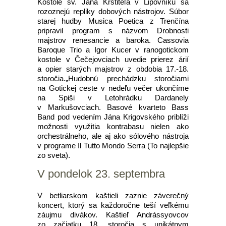
Kostole sv. Jána Krstiteľa v Lipovníku sa
rozoznejú repliky dobových nástrojov. Súbor
starej hudby Musica Poetica z Trenčína
pripravil program s názvom Drobnosti
majstrov renesancie a baroka. Cassovia
Baroque Trio a Igor Kucer v ranogotickom
kostole v Čečejovciach uvedie prierez árií
a opier starých majstrov z obdobia 17.-18.
storočia.„Hudobnú prechádzku storočiami
na Gotickej ceste v nedeľu večer ukončíme
na Spiši v Letohrádku Dardanely
v Markušovciach. Basové kvarteto Bass
Band pod vedením Jána Krigovského priblíži
možnosti využitia kontrabasu nielen ako
orchestrálneho, ale aj ako sólového nástroja
v programe Il Tutto Mondo Serra (To najlepšie
zo sveta).
V pondelok 23. septembra
V betliarskom kaštieli zaznie záverečný
koncert, ktorý sa každoročne teší veľkému
záujmu divákov. Kaštieľ Andrássyovcov
zo začiatku 18. storočia s unikátnym