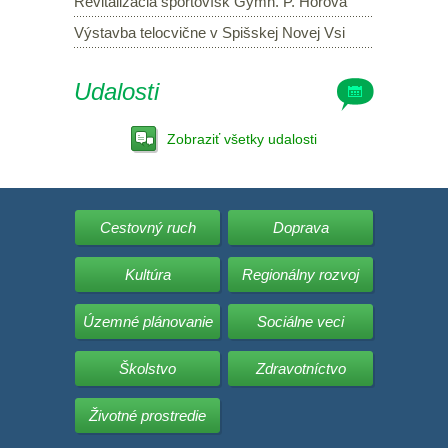
Revitalizácia športovísk Gymn. P. Horova
Výstavba telocvične v Spišskej Novej Vsi
Udalosti
Zobraziť všetky udalosti
Cestovný ruch
Doprava
Kultúra
Regionálny rozvoj
Územné plánovanie
Sociálne veci
Školstvo
Zdravotníctvo
Životné prostredie