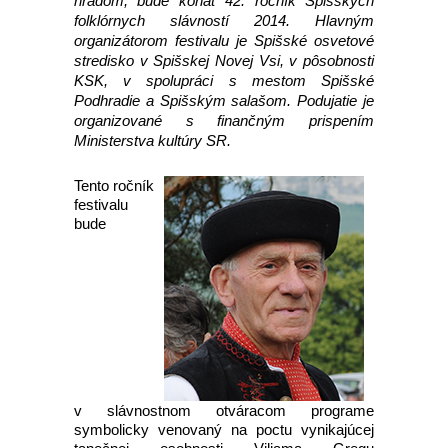
hradom, bude konať 42. ročník Spišských
folklórnych slávností 2014. Hlavným
organizátorom festivalu je Spišské osvetové
stredisko v Spišskej Novej Vsi, v pôsobnosti
KSK, v spolupráci s mestom Spišské
Podhradie a Spišským salašom. Podujatie je
organizované s finančným prispením
Ministerstva kultúry SR.
Tento ročník
festivalu
bude
v slávnostnom otváracom programe
symbolicky venovaný na poctu vynikajúcej