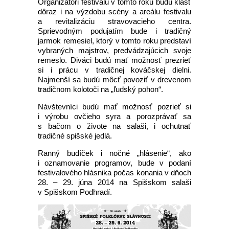
Organizátori festivalu v tomto roku budú klásť
dôraz i na výzdobu scény a areálu festivalu
a revitalizáciu stravovacieho centra.
Sprievodným podujatím bude i tradičný
jarmok remesiel, ktorý v tomto roku predstaví
vybraných majstrov, predvádzajúcich svoje
remeslo. Diváci budú mať možnosť prezrieť
si i prácu v tradičnej kováčskej dielni.
Najmenší sa budú môcť povoziť v drevenom
tradičnom kolotoči na „ľudský pohon“.
Návštevníci budú mať možnosť pozrieť si
i výrobu ovčieho syra a porozprávať sa
s bačom o živote na salaši, i ochutnať
tradičné spišské jedlá.
Ranný budíček i nočné „hlásenie“, ako
i oznamovanie programov, bude v podaní
festivalového hlásnika počas konania v dňoch
28. – 29. júna 2014 na Spišskom salaši
v Spišskom Podhradí.