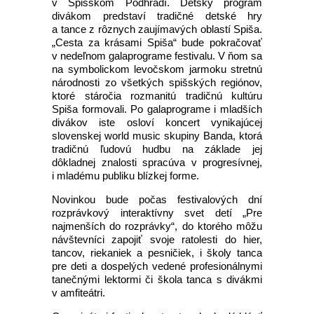
v Spišskom Podhradí. Detský program
divákom predstaví tradičné detské hry
a tance z rôznych zaujímavých oblastí Spiša.
„Cesta za krásami Spiša“ bude pokračovať
v nedeľnom galaprograme festivalu. V ňom sa
na symbolickom levočskom jarmoku stretnú
národnosti zo všetkých spišských regiónov,
ktoré stáročia rozmanitú tradičnú kultúru
Spiša formovali. Po galaprograme i mladších
divákov iste osloví koncert vynikajúcej
slovenskej world music skupiny Banda, ktorá
tradičnú ľudovú hudbu na základe jej
dôkladnej znalosti spracúva v progresívnej,
i mladému publiku blízkej forme.
Novinkou bude počas festivalových dní
rozprávkový interaktívny svet detí „Pre
najmenších do rozprávky“, do ktorého môžu
návštevníci zapojiť svoje ratolesti do hier,
tancov, riekaniek a pesničiek, i školy tanca
pre deti a dospelých vedené profesionálnymi
tanečnými lektormi či škola tanca s divákmi
v amfiteátri.