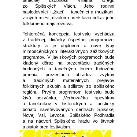
tanečnej osobnosti Viliama Gregu
zo Spišských Vlách. Jeho rodinní
nasledovníci i „žiaci“ – tanečníci a muzikanti
z iných miest, divákom predstavia odkaz jeho
folklórneho majstrovstva.
Tohtoročná koncepcia festivalu vychádza
z tradičnej, divácky úspešnej programovej
štruktúry a je doplnená o nové typy
mimoscénických interaktívnych zážitkových
programov. V javiskových programoch bude
kladený dôraz na prezentáciu tradičných
hudobných a tanečných foriem ľudového
umenia, prezentáciu obradov, zvykov
a tradičných materiálnych prejavov
folklórnych skupín a sólistov zo spišského
regiónu. Prvým programom festivalu bude
živá pozvánka, „Verbovačka“ spevákov
a tanečníkov v historických a turisticky
bohato navštevovaných centrách Spišskej
Novej Vsi, Levoče, Spišského Podhradia
a na nádvorí Spišského hradu vo štvrtok
a piatok pred festivalom.