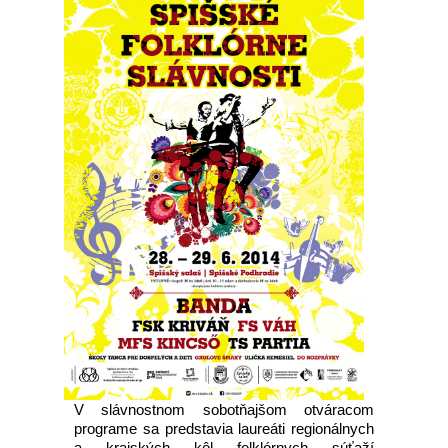
V slávnostnom sobotňajšom otváracom
programe sa predstavia laureáti regionálnych
a krajských kôl folklórnych súťaží