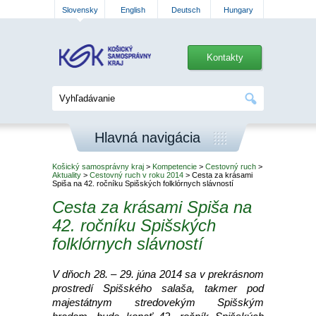
Slovensky
English
Deutsch
Hungary
Kontakty
Hlavná navigácia
Košický samosprávny kraj
>
Kompetencie
>
Cestovný ruch
>
Aktuality
>
Cestovný ruch v roku 2014
> Cesta za krásami
Spiša na 42. ročníku Spišských folklórnych slávností
Cesta za krásami Spiša na
42. ročníku Spišských
folklórnych slávností
V dňoch 28. – 29. júna 2014 sa v prekrásnom
prostredí Spišského salaša, takmer pod
majestátnym stredovekým Spišským