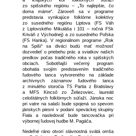
zo spišského regiónu – „To najlepšie, čo
doma máme“. Zároveň sa v programe
predstavia vynikajúce folklórne kolektívy
zo susedného regiónu Liptova (FS Váh
z Liptovského Mikuláša i 101 – ročná FSk
Kriváň z Východnej) a zo susedného Poľska
(FS Hanka). V regionálnom programe „Rok
na Spiši“ sa diváci budú mať možnosť
dozvedieť o priebehu prác a sviatkov našich
predkov počas tradičného roka v spišských
obciach. Sobotňajší večerný program
obohatia svojím predstavením tradičného
ľudového tanca vytvoreného na základe
archívnych záznamov ľudového tanca
z minulého storočia TS Partia z Bratislavy
a MFS Kincső zo Želiezoviec, laureáti
celoštátnych folklórnych súťaží. Jánska noc
pri vatre na salaši bude spojená so spevom
jánskych piesní v podaní speváckej skupiny
Fiala a nasledovať bude tancovačka pri
výbornej ľudovej hudbe M. Pagáča.
Nedeľné ráno otvorí slávnostná svätá omša