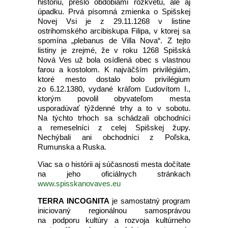
históriu, prešlo obdobiami rozkvetu, ale aj
úpadku. Prvá písomná zmienka o Spišskej
Novej Vsi je z 29.11.1268 v listine
ostrihomského arcibiskupa Filipa, v ktorej sa
spomína „plebanus de Villa Nova“. Z tejto
listiny je zrejmé, že v roku 1268 Spišská
Nová Ves už bola osídlená obec s vlastnou
farou a kostolom. K najväčším privilégiám,
ktoré mesto dostalo bolo privilégium
zo 6.12.1380, vydané kráľom Ľudovítom I.,
ktorým povolil obyvateľom mesta
usporadúvať týždenné trhy a to v sobotu.
Na týchto trhoch sa schádzali obchodníci
a remeselníci z celej Spišskej župy.
Nechýbali ani obchodníci z Poľska,
Rumunska a Ruska.
Viac sa o histórii aj súčasnosti mesta dočítate
na jeho oficiálnych stránkach
www.spisskanovaves.eu
TERRA INCOGNITA
je samostatný program
iniciovaný regionálnou samosprávou
na podporu kultúry a rozvoja kultúrneho