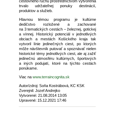
cestovného ruchu prostredníctvom vytvorenia
trvalo udržateľnej ponuky destinácií,
produktov a služieb.
Hlavnou témou programu je kultúrne
dedičstvo rozložené a zachované
na 3 tematických cestách – železnej, gotickej
a vínnej. Historický potenciál v jednotlivých
obciach a mestách Košického kraja tak
vytvoril línie jedinečných ciest, po ktorých
môže návštevník putovať a spoznávať nielen
historické témy jednotlivých ciest, ale aj zažiť
jedinečnú atmosféru kultúrnych, športových
a iných podujatí, ktoré na týchto cestách
ponúkame.
Viac na
www.terraincognita.sk
Autor/zdroj: Soňa Kostrábová, KC KSK
Zverejnil: Jozef Andrejko
Vytvorené: 21.08.2014 13:05
Upravené: 15.12.2021 17:46