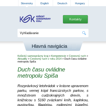
Slovensky
English
Deutsch
Hungary
Kontakty
Hlavná navigácia
Košický samosprávny kraj
>
Kompetencie
>
Cestovný ruch
>
Aktuality
>
Cestovný ruch v roku 2014
> Duch času ovládne
metropolu Spiša
Duch času ovládne
metropolu Spiša
Rozprávkový letohrádok v krásne upravenom
parku, vernej kópii francúzskych parkov, s
množstvom cudzokrajných drevín, s
knižnicou s 5160 zväzkami kníh, kaplnkou,
pustovňou, filagóriou, rodinnými kúpeľmi,