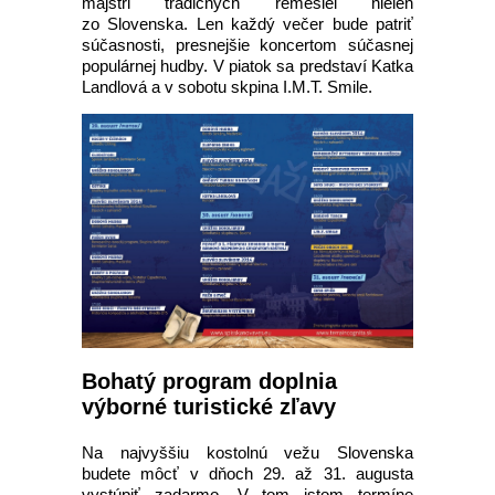
majstri tradičných remesiel nielen
zo Slovenska. Len každý večer bude patriť
súčasnosti, presnejšie koncertom súčasnej
populárnej hudby. V piatok sa predstaví Katka
Landlová a v sobotu skpina I.M.T. Smile.
Bohatý program doplnia
výborné turistické zľavy
Na najvyššiu kostolnú vežu Slovenska
budete môcť v dňoch 29. až 31. augusta
vystúpiť zadarmo. V tom istom termíne