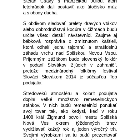
Štefan Csáky s manželkou Júliou, ktorí
letohrádok dali postaviť ako útočisko múz
a slobody ducha.
S obdivom sledovať prelety dravých vtákov
alebo dobrodružstvá kocúra v čižmách budú
určite všetci detskí návštevníci. Zaujme aj
bábková rozprávka o zmiznutom kaštieli,
ktorá odhalí jednu tajomnú a strašidelnú
záhadu vrchu nad Spišskou Novou Vsou.
Príjemným zážitkom bude slovenský folklór
v podaní Slovákov žijúcich v zahraničí,
pretože medzinárodný folklórny festival
Slováci Slovákom 2014 je súčasťou Top
podujatia.
Stredovekú atmosféru a kolorit podujatia
doplní veľké množstvo remeselníckych
stánkov. V nich budú remeselníci ponúkať
svoj tovar tak, ako kedysi, keď v roku
1408 kráľ Žigmund povolil mestu Spišská
Nová Ves okrem týždenných trhov
vydržiavať každý rok aj jeden výročný trh.
Svojimi výrobkami sa tu budú prezentovať