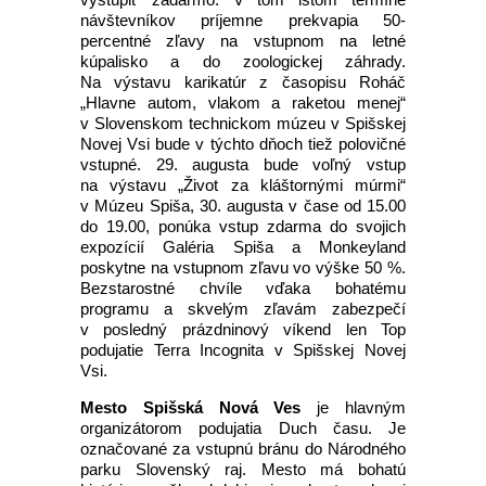
návštevníkov príjemne prekvapia 50-
percentné zľavy na vstupnom na letné
kúpalisko a do zoologickej záhrady.
Na výstavu karikatúr z časopisu Roháč
„Hlavne autom, vlakom a raketou menej“
v Slovenskom technickom múzeu v Spišskej
Novej Vsi bude v týchto dňoch tiež polovičné
vstupné. 29. augusta bude voľný vstup
na výstavu „Život za kláštornými múrmi“
v Múzeu Spiša, 30. augusta v čase od 15.00
do 19.00, ponúka vstup zdarma do svojich
expozícií Galéria Spiša a Monkeyland
poskytne na vstupnom zľavu vo výške 50 %.
Bezstarostné chvíle vďaka bohatému
programu a skvelým zľavám zabezpečí
v posledný prázdninový víkend len Top
podujatie Terra Incognita v Spišskej Novej
Vsi.
Mesto Spišská Nová Ves
je hlavným
organizátorom podujatia Duch času. Je
označované za vstupnú bránu do Národného
parku Slovenský raj. Mesto má bohatú