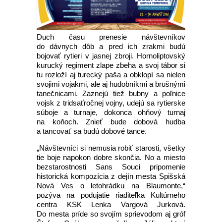
Duch času prenesie návštevníkov
do dávnych dôb a pred ich zrakmi budú
bojovať rytieri v jasnej zbroji. Hornoliptovský
kurucký regiment zlape zbeha a svoj tábor si
tu rozloží aj turecký paša a obklopí sa nielen
svojimi vojakmi, ale aj hudobníkmi a brušnými
tanečnicami. Zaznejú tiež bubny a poľnice
vojsk z tridsaťročnej vojny, udejú sa rytierske
súboje a turnaje, dokonca ohňový turnaj
na koňoch. Znieť bude dobová hudba
a tancovať sa budú dobové tance.
„Návštevníci si nemusia robiť starosti, všetky
tie boje napokon dobre skončia. No a miesto
bezstarostnosti Sans Souci pripomenie
historická kompozícia z dejín mesta Spišská
Nová Ves o letohrádku na Blaumonte,“
pozýva na podujatie riaditeľka Kultúrneho
centra KSK Lenka Vargová Jurková.
Do mesta príde so svojím sprievodom aj gróf