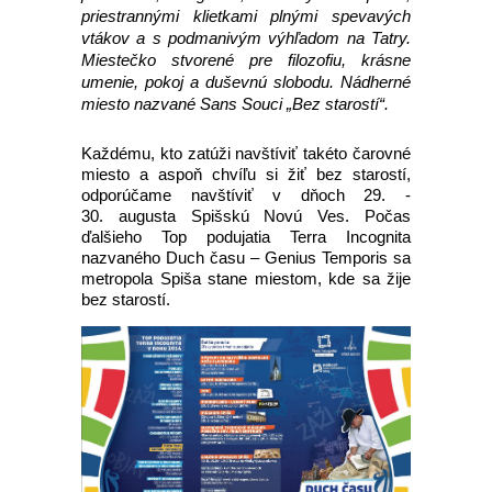
priestrannými klietkami plnými spevavých
vtákov a s podmanivým výhľadom na Tatry.
Miestečko stvorené pre filozofiu, krásne
umenie, pokoj a duševnú slobodu. Nádherné
miesto nazvané Sans Souci „Bez starostí“.
Každému, kto zatúži navštíviť takéto čarovné
miesto a aspoň chvíľu si žiť bez starostí,
odporúčame navštíviť v dňoch 29. -
30. augusta Spišskú Novú Ves. Počas
ďalšieho Top podujatia Terra Incognita
nazvaného Duch času – Genius Temporis sa
metropola Spiša stane miestom, kde sa žije
bez starostí.