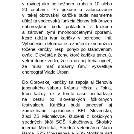
v rovinej ako po bežnom kruhu s 10 alebo
20 osobami. Pri pokuse o zatancovanie
v takej obrovskej karičke bude nesmierne
dôležitá vodcovská funkcia členov folklórnych
súborov,ktorí budú príkladom v krokoch
a zároveň tými mnohopočetnými oporami,
ktoré udržia tvar karičky v potrebnej línii.
Vybočenie, deformácie a zhrčenia znemožnia
točene karičky, resp. pohyb po stanovenom
ovále. Dievčatá a ženy, ktoré karičku tancujú,
veľmi dobre vedia, že sa do nej treba oprieť,
že musí mať správny ťah,” vysvetľuje
choreograf Vlado Urban.
Do Obrovskej karičky sa zapoja aj členovia
japonského súboru Krásna Hôrka z Tokia,
ktorí každý rok v tomto čase prichádzajú
na cestu po slovenských folklórnych
festivaloch. Karičku budú tancovať aj
zamestnanci spoločnosti BEL Slovensko,
žiaci ZŠ Michalovce, študenti z košických
stredných škôl SOŠ Kukučínova, Školský
internát Medická, Stredná veterinárna škola
Barca, SZŠ Moyzesova a SOŠ Moldava nad