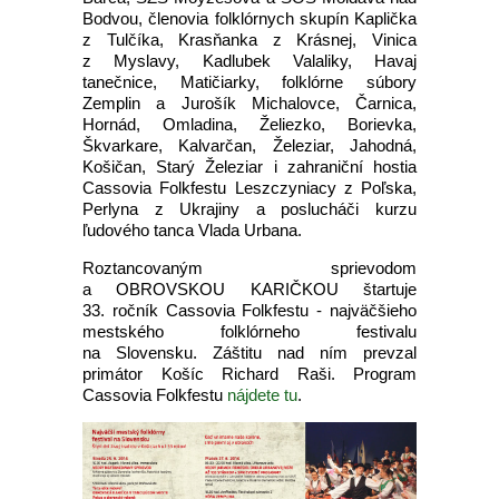
Bodvou, členovia folklórnych skupín Kaplička
z Tulčíka, Krasňanka z Krásnej, Vinica
z Myslavy, Kadlubek Valaliky, Havaj
tanečnice, Matičiarky, folklórne súbory
Zemplin a Jurošík Michalovce, Čarnica,
Hornád, Omladina, Želiezko, Borievka,
Škvarkare, Kalvarčan, Železiar, Jahodná,
Košičan, Starý Železiar i zahraniční hostia
Cassovia Folkfestu Leszczyniacy z Poľska,
Perlyna z Ukrajiny a poslucháči kurzu
ľudového tanca Vlada Urbana.
Roztancovaným sprievodom
a OBROVSKOU KARIČKOU štartuje
33. ročník Cassovia Folkfestu - najväčšieho
mestského folklórneho festivalu
na Slovensku. Záštitu nad ním prevzal
primátor Košíc Richard Raši. Program
Cassovia Folkfestu
nájdete tu
.