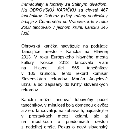
Immaculaty a fontány za Štátnym divadlom.
Na OBROVSKÚ KARIČKU sa chystá 467
tanečníkov. Doteraz jediný známy neoficiálny
údaj je z Čemerného pri Vranove, kde v roku
2008 tancovalo v jednom kruhu karičku 246
ľudí.
Obrovská karička nadväzuje na podujatie
Tancujúce mesto - Karička na Hlavnej
2013. V roku Európskeho hlavného mesta
kultúry Košice 2013 tancovalo vlani
na Hlavnej ulici 965 tanečníkov
v 105 kruhoch. Tento rekord komisár
Slovenských rekordov Marián Angelovič
uznal a bol zapísaný do Knihy slovenských
rekordov.
Karičku môže tancovať ľubovoľný počet
tanečníkov, v minulosti bola doménou dievčat
a žien. Tancovali ju na zábavách, najčastejšie
v prestávkach medzi kolami, ale aj
na mostíkoch a priedomiach cestou
z nedeľnej omše. Pokus o nový slovenský