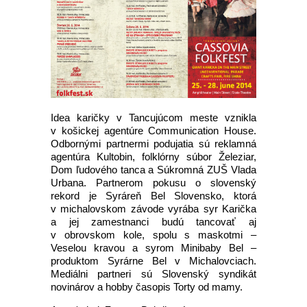
Idea karičky v Tancujúcom meste vznikla
v košickej agentúre Communication House.
Odbornými partnermi podujatia sú reklamná
agentúra Kultobin, folklórny súbor Železiar,
Dom ľudového tanca a Súkromná ZUŠ Vlada
Urbana. Partnerom pokusu o slovenský
rekord je Syráreň Bel Slovensko, ktorá
v michalovskom závode vyrába syr Karička
a jej zamestnanci budú tancovať aj
v obrovskom kole, spolu s maskotmi –
Veselou kravou a syrom Minibaby Bel –
produktom Syrárne Bel v Michalovciach.
Mediálni partneri sú Slovenský syndikát
novinárov a hobby časopis Torty od mamy.