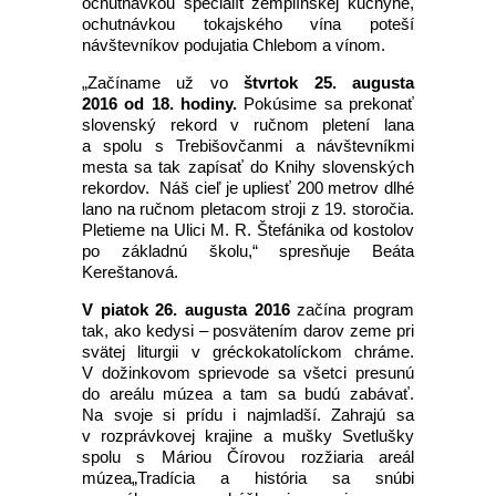
ochutnávkou špecialít zemplínskej kuchyne,
ochutnávkou tokajského vína poteší
návštevníkov podujatia
Chlebom a vínom.
„Začíname už vo
štvrtok 25. augusta
2016 od 18. hodiny.
Pokúsime sa prekonať
slovenský rekord v ručnom pletení lana
a spolu s Trebišovčanmi a návštevníkmi
mesta sa tak zapísať do Knihy slovenských
rekordov.
Náš cieľ je upliesť 200 metrov dlhé
lano na ručnom pletacom stroji z 19. storočia.
Pletieme na Ulici M. R. Štefánika od kostolov
po základnú školu,“ spresňuje Beáta
Kereštanová.
V piatok 26. augusta
2016
začína program
tak, ako kedysi – posvätením darov zeme pri
svätej liturgii v gréckokatolíckom chráme.
V dožinkovom sprievode sa všetci presunú
do areálu múzea a tam sa budú zabávať.
Na svoje si prídu i najmladší. Zahrajú sa
v rozprávkovej krajine a mušky Svetlušky
spolu s Máriou Čírovou rozžiaria areál
múzea
„Tradícia a história sa snúbi