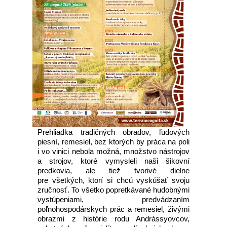
Prehliadka tradičných obradov, ľudových
piesní, remesiel, bez ktorých by práca na poli
i vo vinici nebola možná, množstvo nástrojov
a strojov, ktoré vymysleli naši šikovní
predkovia, ale tiež tvorivé dielne
pre všetkých, ktorí si chcú vyskúšať svoju
zručnosť. To všetko popretkávané hudobnými
vystúpeniami, predvádzaním
poľnohospodárskych prác a remesiel, živými
obrazmi z histórie rodu Andrássyovcov,