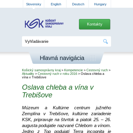
Slovensky
English
Deutsch
Hungary
Kontakty
Hlavná navigácia
Košický samosprávny kraj
>
Kompetencie
>
Cestovný ruch
>
Aktuality
>
Cestovný ruch v roku 2016
> Oslava chleba a
vína v Trebišove
Oslava chleba a vína v
Trebišove
Múzeum a Kultúrne centrum južného
Zemplína v Trebišove, kultúrne zariadenie
KSK, pripravuje na štvrtok a piatok 25. – 26.
augusta podujatie nazvané Chlebom a vínom.
Jedno z Top podujatí Terra incognita je