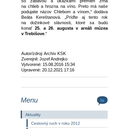
so zábavou a ukážkami premien zrna
na chlieb a hrozna na víno. Preto má naše
podujatie názov Chlebom a vínom,“ dodáva
Beáta Kereštanová. „
Príďte aj tento rok
na dožinkové slávnosti, ktoré sa budú
konať
25. a 26. augusta
v areáli múzea
v Trebišove
.“
Autor/zdroj: Archív KSK
Zverejnil: Jozef Andrejko
Vytvorené: 15.08.2016 15:34
Upravené: 20.12.2021 17:16
Menu
Aktuality
Cestovný ruch v roku 2012