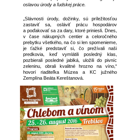
oslavou úrody a ľudskej práce.
„Slávnosti úrody, dožinky, sú príležitosťou
zastaviť sa, osláviť prácu hospodárov
a poďakovať sa za dary, ktoré priniesli. Dnes,
v čase nákupných centier a celoročného
prebytku všetkého, na čo si len spomenieme,
je ťažké predstaviť si, čo prežívali naši
predkovia, keď vymlátili posledný klas,
pozbierali posledné jablká, uložili do pivníc
zeleninu, obrali kvalitné hrozno na víno,“
hovorí riaditeľka Múzea a KC južného
Zemplína Beáta Kereštanová.