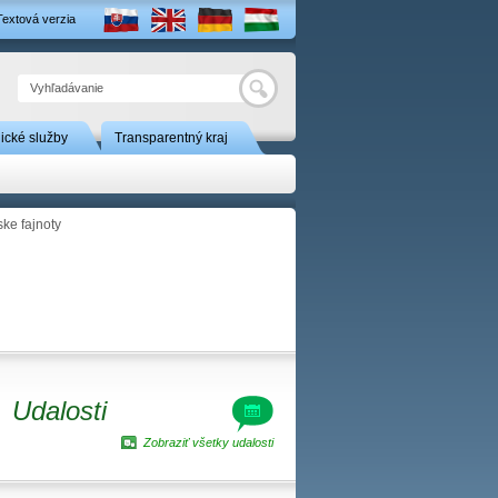
Textová verzia
Hľadať
nické služby
Transparentný kraj
ke fajnoty
Udalosti
Zobraziť všetky udalosti