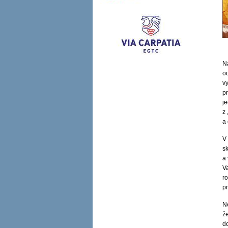
N
oc
vy
p
j
z
a
V
sk
a
V
r
pr
N
ž
d