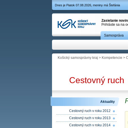
Dnes je Piatok 07.08.2026, meniny má Štefánia
Zasielanie novi
Prihláste sa na 
Samospráva
Košický samosprávny kraj
>
Kompetencie
>
C
Cestovný ruch
Aktuality
Cestovný ruch v roku 2012
Cestovný ruch v roku 2013
Cestovný ruch v roku 2014