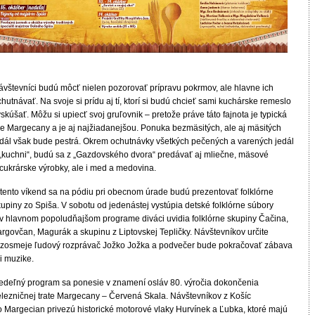
ávštevníci budú môcť nielen pozorovať prípravu pokrmov, ale hlavne ich
hutnávať. Na svoje si prídu aj tí, ktorí si budú chcieť sami kuchárske remeslo
skúšať. Môžu si upiecť svoj gruľovnik – pretože práve táto fajnota je typická
re Margecany a je aj najžiadanejšou. Ponuka bezmäsitých, ale aj mäsitých
edál však bude pestrá. Okrem ochutnávky všetkých pečených a varených jedál
 „kuchni“, budú sa z „Gazdovského dvora“ predávať aj mliečne, mäsové
 cukrárske výrobky, ale i med a medovina.
 tento víkend sa na pódiu pri obecnom úrade budú prezentovať folklórne
upiny zo Spiša. V sobotu od jedenástej vystúpia detské folklórne súbory
 v hlavnom popoludňajšom programe diváci uvidia folklórne skupiny Čačina,
argovčan, Magurák a skupinu z Liptovskej Tepličky. Návštevníkov určite
ozosmeje ľudový rozprávač Jožko Jožka a podvečer bude pokračovať zábava
i muzike.
edeľný program sa ponesie v znamení osláv 80. výročia dokončenia
elezničnej trate Margecany – Červená Skala. Návštevníkov z Košíc
o Margecian privezú historické motorové vlaky Hurvínek a Ľubka, ktoré majú