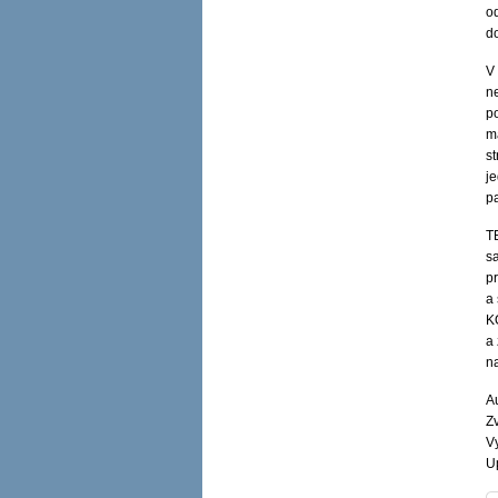
o
d
V
ne
p
ma
st
j
p
T
s
pr
a
K
a 
n
A
Zv
V
U