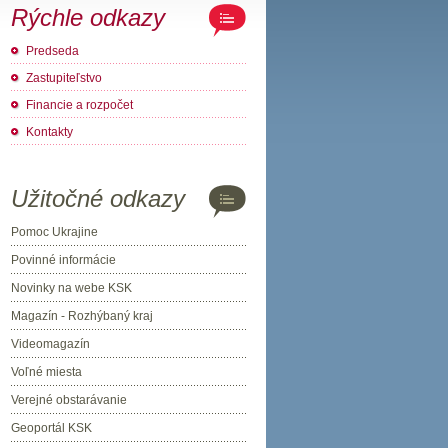
Rýchle odkazy
Predseda
Zastupiteľstvo
Financie a rozpočet
Kontakty
Užitočné odkazy
Pomoc Ukrajine
Povinné informácie
Novinky na webe KSK
Magazín - Rozhýbaný kraj
Videomagazín
Voľné miesta
Verejné obstarávanie
Geoportál KSK