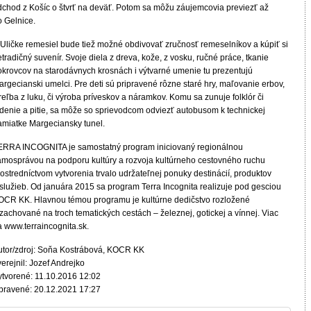
dchod z Košíc o štvrť na deväť. Potom sa môžu záujemcovia previezť až
o Gelnice.
 Uličke remesiel bude tiež možné obdivovať zručnosť remeselníkov a kúpiť si
tradičný suvenír. Svoje diela z dreva, kože, z vosku, ručné práce, tkanie
okrovcov na starodávnych krosnách i výtvarné umenie tu prezentujú
rgecianski umelci. Pre deti sú pripravené rôzne staré hry, maľovanie erbov,
reľba z luku, či výroba príveskov a náramkov. Komu sa zunuje folklór či
edenie a pitie, sa môže so sprievodcom odviezť autobusom k technickej
amiatke Margeciansky tunel.
ERRA INCOGNITA je samostatný program iniciovaný regionálnou
amosprávou na podporu kultúry a rozvoja kultúrneho cestovného ruchu
ostredníctvom vytvorenia trvalo udržateľnej ponuky destinácií, produktov
 služieb. Od januára 2015 sa program Terra Incognita realizuje pod gesciou
OCR KK. Hlavnou témou programu je kultúrne dedičstvo rozložené
zachované na troch tematických cestách – železnej, gotickej a vínnej. Viac
a www.terraincognita.sk.
utor/zdroj: Soňa Kostrábová, KOCR KK
erejnil: Jozef Andrejko
ytvorené: 11.10.2016 12:02
pravené: 20.12.2021 17:27