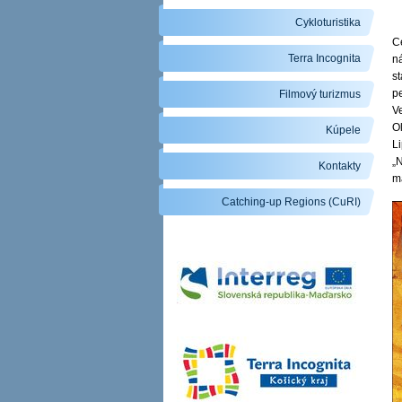
Cykloturistika
C
Terra Incognita
ná
s
pe
Filmový turizmus
V
Ol
Kúpele
L
„N
Kontakty
m
Catching-up Regions (CuRI)