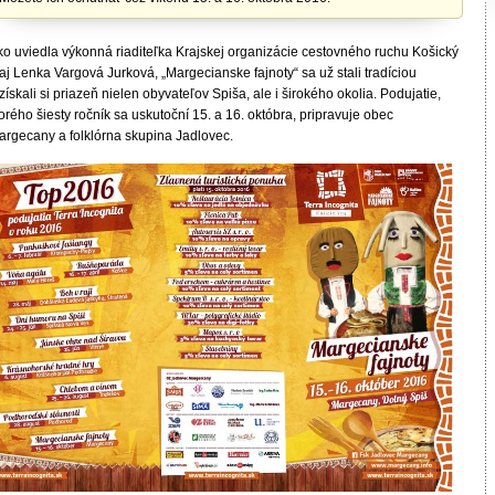
ko uviedla výkonná riaditeľka Krajskej organizácie cestovného ruchu Košický
aj Lenka Vargová Jurková, „Margecianske fajnoty“ sa už stali tradíciou
získali si priazeň nielen obyvateľov Spiša, ale i širokého okolia. Podujatie,
orého šiesty ročník sa uskutoční 15. a 16. októbra, pripravuje obec
argecany a folklórna skupina Jadlovec.