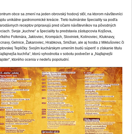
entrum obce sa zmení na jeden obrovský hodový stôl, na ktorom návštevníci
jdu unikátne gastronomické kreácie. Tieto kulinárske špeciality sa podľa
tarodávnych receptov pripravujú pred očami návštevníkov na pôvodných
ciach. Svoje „kuchne“ a špeciality tu predstavia zástupcovia Kojšova,
eľkého Folkmára, Jakloviec, Krompách, Sloviniek, Kolinoviec, Kluknavy,
cnavy, Gelnice, Žakaroviec, Hrabkova, Smižian, ale aj hostia z Miklušoviec či
iptovskej Tepličky. Svojím kuchárskym umením budú súperiť o získanie titulu
ajfajnejša kuchňa“, ktorú vyhodnotia v sobotu podvečer a „Najfajnejši
ajster“, ktorého ocenia v nedeľu popoludní.