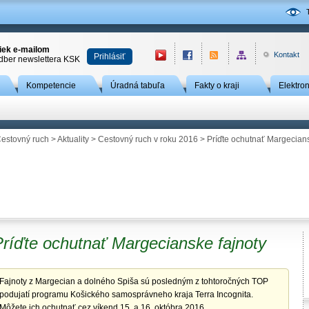
niek e-mailom
Kontakt
Prihlásiť
odber newslettera KSK
Kompetencie
Úradná tabuľa
Fakty o kraji
Elektro
estovný ruch
>
Aktuality
>
Cestovný ruch v roku 2016
> Príďte ochutnať Margecians
Príďte ochutnať Margecianske fajnoty
Fajnoty z Margecian a dolného Spiša sú posledným z tohtoročných TOP
podujatí programu Košického samosprávneho kraja Terra Incognita.
Môžete ich ochutnať cez víkend 15. a 16. októbra 2016.