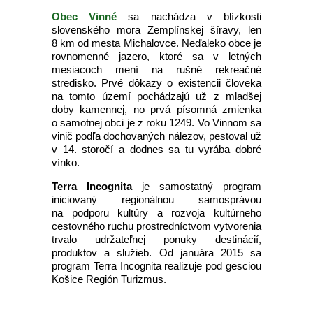
Obec Vinné
sa nachádza v blízkosti
slovenského mora Zemplínskej šíravy, len
8 km od mesta Michalovce. Neďaleko obce je
rovnomenné jazero, ktoré sa v letných
mesiacoch mení na rušné rekreačné
stredisko. Prvé dôkazy o existencii človeka
na tomto území pochádzajú už z mladšej
doby kamennej, no prvá písomná zmienka
o samotnej obci je z roku 1249. Vo Vinnom sa
vinič podľa dochovaných nálezov, pestoval už
v 14. storočí a dodnes sa tu vyrába dobré
vínko.
Terra Incognita
je samostatný program
iniciovaný regionálnou samosprávou
na podporu kultúry a rozvoja kultúrneho
cestovného ruchu prostredníctvom vytvorenia
trvalo udržateľnej ponuky destinácií,
produktov a služieb. Od januára 2015 sa
program Terra Incognita realizuje pod gesciou
Košice Región Turizmus.