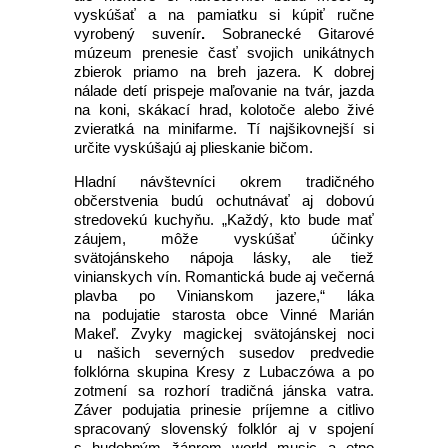
vyskúšať a na pamiatku si kúpiť ručne
vyrobený suvenír
.
Sobranecké Gitarové
múzeum prenesie časť svojich unikátnych
zbierok priamo na breh jazera. K dobrej
nálade detí prispeje maľovanie na tvár, jazda
na koni, skákací hrad, kolotoče alebo živé
zvieratká na minifarme. Tí najšikovnejší si
určite vyskúšajú aj plieskanie bičom.
Hladní návštevníci okrem tradičného
občerstvenia budú ochutnávať aj dobovú
stredovekú kuchyňu. „Každý, kto bude mať
záujem, môže vyskúšať účinky
svätojánskeho nápoja lásky, ale tiež
vinianskych vín. Romantická bude aj večerná
plavba po Vinianskom jazere,“ láka
na podujatie starosta obce Vinné Marián
Makeľ. Zvyky magickej svätojánskej noci
u našich severných susedov predvedie
folklórna skupina Kresy z Lubaczówa a po
zotmení sa rozhorí tradičná jánska vatra.
Záver podujatia prinesie príjemne a citlivo
spracovaný slovenský folklór aj v spojení
s hudobným žánrom world music a etno