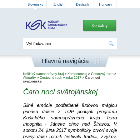
Slovensky
English
Deutsch
Hungary
Kontakty
Hlavná navigácia
Košický samosprávny kraj
>
Kompetencie
>
Cestovný ruch
>
Aktuality
>
Cestovný ruch v roku 2017
> Čaro noci
svätojánskej
Čaro noci svätojánskej
Silné emócie podfarbené ľudovou mágiou
prináša ďalšie z TOP podujatí programu
Košického samosprávneho kraja Terra
Incognita - Jánske ohne nad Šíravou. V
sobotu 24. júna 2017 symbolicky otvorí svoje
brány ďalší ročník festivalu tradícií, zvykov,