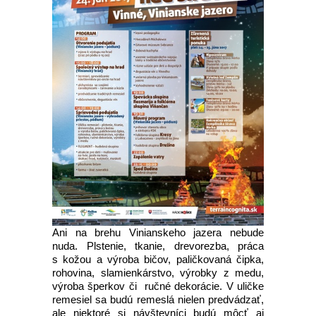
Ani na brehu Vinianskeho jazera nebude
nuda. Plstenie, tkanie, drevorezba, práca
s kožou a výroba bičov, paličkovaná čipka,
rohovina, slamienkárstvo, výrobky z medu,
výroba šperkov či ručné dekorácie. V uličke
remesiel sa budú remeslá nielen predvádzať,
ale niektoré si návštevníci budú môcť aj