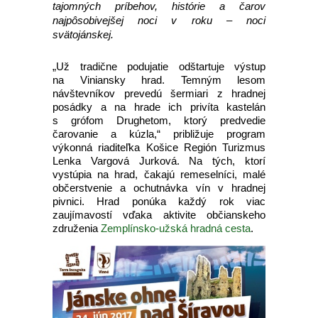
tajomných príbehov, histórie a čarov
najpôsobivejšej noci v roku – noci
svätojánskej.
„Už tradične podujatie odštartuje výstup
na Viniansky hrad. Temným lesom
návštevníkov prevedú šermiari z hradnej
posádky a na hrade ich privíta kastelán
s grófom Drughetom, ktorý predvedie
čarovanie a kúzla,“ približuje program
výkonná riaditeľka Košice Región Turizmus
Lenka Vargová Jurková. Na tých, ktorí
vystúpia na hrad, čakajú remeselníci, malé
občerstvenie a ochutnávka vín v hradnej
pivnici. Hrad ponúka každý rok viac
zaujímavostí vďaka aktivite občianskeho
združenia
Zemplínsko-užská hradná cesta
.