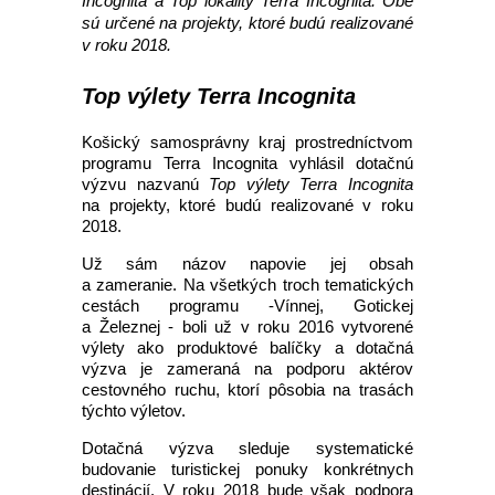
Incognita a Top lokality Terra Incognita. Obe
sú určené na projekty, ktoré budú realizované
v roku 2018.
Top výlety Terra Incognita
Košický samosprávny kraj prostredníctvom
programu Terra Incognita vyhlásil dotačnú
výzvu nazvanú
Top výlety Terra Incognita
na projekty, ktoré budú realizované v roku
2018.
Už sám názov napovie jej obsah
a zameranie. Na všetkých troch tematických
cestách programu -Vínnej, Gotickej
a Železnej - boli už v roku 2016 vytvorené
výlety ako produktové balíčky a dotačná
výzva je zameraná na podporu aktérov
cestovného ruchu, ktorí pôsobia na trasách
týchto výletov.
Dotačná výzva sleduje systematické
budovanie turistickej ponuky konkrétnych
destinácií. V roku 2018 bude však podpora