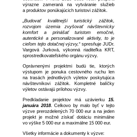
výrazne zameraná na vytváranie služieb
a produktov ponúkajúcich turistovi zážitok.
„Budovať kvalitnejší turistický zážitok,
rozvojom územia zvyšovať návštevnícky
komfort a prinášať turistom emočné,
autentické a personalizované aktivity, to je
cieľom tejto dotačnej výzvy,“
spresňuje JUDr.
Vargová Jurková, výkonná riaditeľka KRT,
sprostredkovateľského orgánu výzvy.
Oprávnenými projektmi budú tie, ktorých
výstupom je ponuka cestovného ruchu len
na trasách jednotlivých výletov poskytujúca
návštevníkovi zážitok. Kompletné balíčky
výletov ostávajú prílohou výzvy.
Predkladanie projektov má uzávierku
15.
januára 2018
. Celkovo by malo byť v tejto
výzve prerozdelených 70 000 eur a na jeden
projekt je možné získať dotáciu minimálne
vo výške 5 000 eur a maximálne 15 000 eur.
Všetky informácie a dokumenty k výzve: