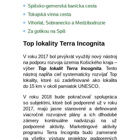
Spišsko-gemerská banícka cesta
Tokajská vínna cesta
Vihorlat, Sobranecko a Medzibodrozie
Za gotikou na Spiš
Top lokality Terra Incognita
V roku 2017 bol prvýkrát využitý nový nástroj
na podporu rozvoja územia Košického kraja –
výber
Top lokalít Terra Incognita
. Tento
nástroj napĺňa cieľ systematicky rozvíjať Top
lokality, ktoré sú zadefinované ako lokalita
do 15 km v okolí pamiatok UNESCO.
V roku 2018 bude pokračovať spolupráca
so subjektmi, ktoré boli podporené už v roku
2017, majú jasne stanovené a definované
viacročné rozvojové plány a ich dlhodobé
zámery kontinuálne nadväzujú na už
podporené aktivity. Marketingové aktivity
programu Terra Incognita budú zamerané
na všetky výstupy projektov podporených