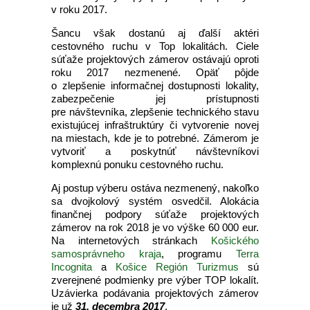
v roku 2017.
Šancu však dostanú aj ďalší aktéri
cestovného ruchu v Top lokalitách. Ciele
súťaže projektových zámerov ostávajú oproti
roku 2017 nezmenené. Opäť pôjde
o zlepšenie informačnej dostupnosti lokality,
zabezpečenie jej prístupnosti
pre návštevníka, zlepšenie technického stavu
existujúcej infraštruktúry či vytvorenie novej
na miestach, kde je to potrebné. Zámerom je
vytvoriť a poskytnúť návštevníkovi
komplexnú ponuku cestovného ruchu.
Aj postup výberu ostáva nezmenený, nakoľko
sa dvojkolový systém osvedčil. Alokácia
finančnej podpory súťaže projektových
zámerov na rok 2018 je vo výške 60 000 eur.
Na internetových stránkach
Košického
samosprávneho kraja
, programu
Terra
Incognita
a
Košice Región Turizmus
sú
zverejnené podmienky pre výber TOP lokalít.
Uzávierka podávania projektových zámerov
je už
31. decembra 2017
.