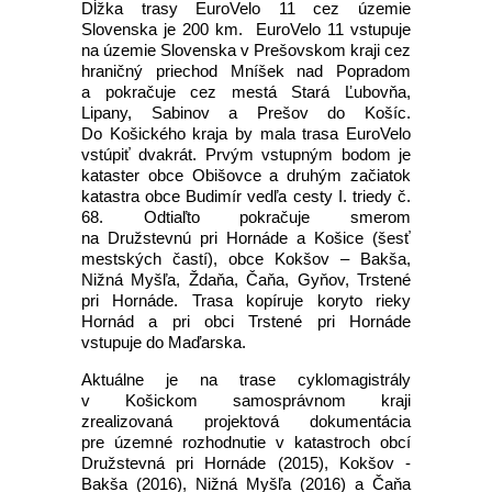
Dĺžka trasy EuroVelo 11 cez územie
Slovenska je 200 km. EuroVelo 11 vstupuje
na územie Slovenska v Prešovskom kraji cez
hraničný priechod Mníšek nad Popradom
a pokračuje cez mestá Stará Ľubovňa,
Lipany, Sabinov a Prešov do Košíc.
Do Košického kraja by mala trasa EuroVelo
vstúpiť dvakrát. Prvým vstupným bodom je
kataster obce Obišovce a druhým začiatok
katastra obce Budimír vedľa cesty I. triedy č.
68. Odtiaľto pokračuje smerom
na Družstevnú pri Hornáde a Košice (šesť
mestských častí), obce Kokšov – Bakša,
Nižná Myšľa, Ždaňa, Čaňa, Gyňov, Trstené
pri Hornáde. Trasa kopíruje koryto rieky
Hornád a pri obci Trstené pri Hornáde
vstupuje do Maďarska.
Aktuálne je na trase cyklomagistrály
v Košickom samosprávnom kraji
zrealizovaná projektová dokumentácia
pre územné rozhodnutie v katastroch obcí
Družstevná pri Hornáde (2015), Kokšov -
Bakša (2016), Nižná Myšľa (2016) a Čaňa