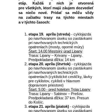
etáp. Každá z nich je otvorená
pre všetkých, ktorí majú záujem dozvedieť
sa niečo nové. Pridať sa môžu vždy
na začiatku trasy na týchto miestach
a v týchto časoch:
etapa 19. apríla (streda)
- cyklojazda
po navrhovanom úseku so zastávkami
pri navrhovaných technických
opatreniach (mosty, oporné múry)
Štart: 14.00 Mestský úrad Lipany
Trasa: Lipany – Krivany – Lipany.
Predpokladaná dĺžka: 14 km
etapa
20. apríla (štvrtok)
- cyklojazda
po navrhovanom úseku so zastávkami
pri navrhovaných technických
opatreniach (cyklistické cestičky, lávky
pre cyklistov, cyklisti v hlavnom
dopravnom priestore)
Štart: 9.00 - pred hotelom Trója Lipany
Trasa: Lipany - Sabinov – Prešov.
Predpokladaná dĺžka: 37 km. Presun
do Košíc.
etapa 21. apríla (piatok)
- cyklojazda
po navrhovanom úseku so zastávkami