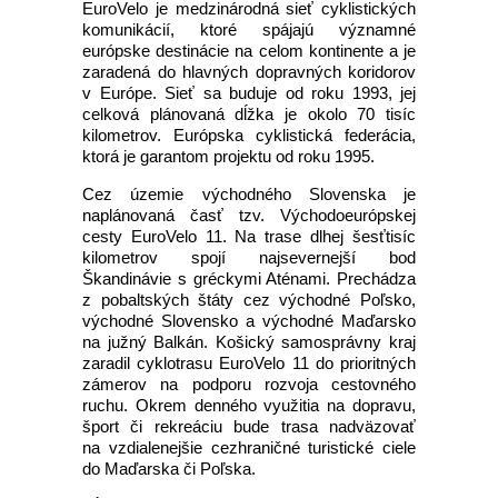
EuroVelo je medzinárodná sieť cyklistických
komunikácií, ktoré spájajú významné
európske destinácie na celom kontinente a je
zaradená do hlavných dopravných koridorov
v Európe. Sieť sa buduje od roku 1993, jej
celková plánovaná dĺžka je okolo 70 tisíc
kilometrov. Európska cyklistická federácia,
ktorá je garantom projektu od roku 1995.
Cez územie východného Slovenska je
naplánovaná časť tzv. Východoeurópskej
cesty EuroVelo 11. Na trase dlhej šesťtisíc
kilometrov spojí najsevernejší bod
Škandinávie s gréckymi Aténami. Prechádza
z pobaltských štáty cez východné Poľsko,
východné Slovensko a východné Maďarsko
na južný Balkán. Košický samosprávny kraj
zaradil cyklotrasu EuroVelo 11 do prioritných
zámerov na podporu rozvoja cestovného
ruchu. Okrem denného využitia na dopravu,
šport či rekreáciu bude trasa nadväzovať
na vzdialenejšie cezhraničné turistické ciele
do Maďarska či Poľska.