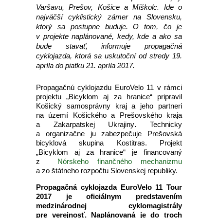
Varšavu, Prešov, Košice a Miškolc. Ide o
najväčší cyklistický zámer na Slovensku,
ktorý sa postupne buduje. O tom, čo je
v projekte naplánované, kedy, kde a ako sa
bude stavať, informuje propagačná
cyklojazda, ktorá sa uskutoční od stredy 19.
apríla do piatku 21. apríla 2017.
Propagačnú cyklojazdu EuroVelo 11 v rámci
projektu „Bicyklom aj za hranice“ pripravil
Košický samosprávny kraj a jeho partneri
na území Košického a Prešovského kraja
a Zakarpatskej Ukrajiny
.
Technicky
a organizačne ju zabezpečuje Prešovská
bicyklová skupina Kostitras. Projekt
„Bicyklom aj za hranice“ je financovaný
z
Nórskeho finančného mechanizmu
a zo štátneho rozpočtu Slovenskej republiky.
Propagačná cyklojazda EuroVelo 11 Tour
2017 je oficiálnym predstavením
medzinárodnej cyklomagistrály
pre verejnosť. Naplánovaná je do troch