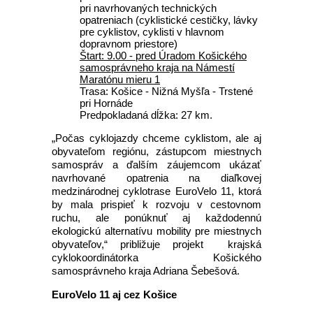
pri navrhovaných technických
opatreniach (cyklistické cestičky, lávky
pre cyklistov, cyklisti v hlavnom
dopravnom priestore)
Štart: 9.00 - pred Úradom Košického
samosprávneho kraja na Námestí
Maratónu mieru 1
Trasa: Košice - Nižná Myšľa - Trstené
pri Hornáde
Predpokladaná dĺžka: 27 km.
„Počas cyklojazdy chceme cyklistom, ale aj
obyvateľom regiónu, zástupcom miestnych
samospráv a ďalším záujemcom ukázať
navrhované opatrenia na diaľkovej
medzinárodnej cyklotrase EuroVelo 11, ktorá
by mala prispieť k rozvoju v cestovnom
ruchu, ale ponúknuť aj každodennú
ekologickú alternatívu mobility pre miestnych
obyvateľov,“ približuje projekt krajská
cyklokoordinátorka Košického
samosprávneho kraja Adriana Šebešová.
EuroVelo 11 aj cez Košice