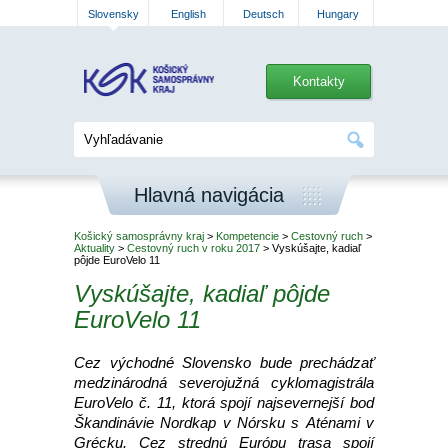
Slovensky
English
Deutsch
Hungary
Kontakty
Hlavná navigácia
Košický samosprávny kraj
>
Kompetencie
>
Cestovný ruch
>
Aktuality
>
Cestovný ruch v roku 2017
> Vyskúšajte, kadiaľ
pôjde EuroVelo 11
Vyskúšajte, kadiaľ pôjde
EuroVelo 11
Cez východné Slovensko bude prechádzať
medzinárodná severojužná cyklomagistrála
EuroVelo č. 11, ktorá spojí najsevernejší bod
Škandinávie Nordkap v Nórsku s Aténami v
Grécku. Cez strednú Európu trasa spojí