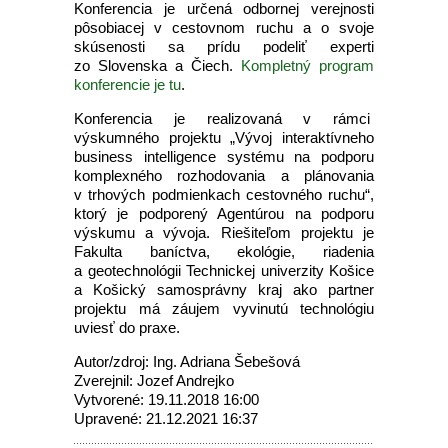
Konferencia je určená odbornej verejnosti
pôsobiacej v cestovnom ruchu a o svoje
skúsenosti sa prídu podeliť experti
zo Slovenska a Čiech.
Kompletný program
konferencie je tu
.
Konferencia je realizovaná v rámci
výskumného projektu „Vývoj interaktívneho
business intelligence systému na podporu
komplexného rozhodovania a plánovania
v trhových podmienkach cestovného ruchu“,
ktorý je podporený Agentúrou na podporu
výskumu a vývoja. Riešiteľom projektu je
Fakulta baníctva, ekológie, riadenia
a geotechnológii Technickej univerzity Košice
a Košický samosprávny kraj ako partner
projektu má záujem vyvinutú technológiu
uviesť do praxe.
Autor/zdroj: Ing. Adriana Šebešová
Zverejnil: Jozef Andrejko
Vytvorené: 19.11.2018 16:00
Upravené: 21.12.2021 16:37