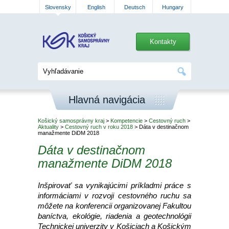
Slovensky
English
Deutsch
Hungary
Kontakty
Hlavná navigácia
Košický samosprávny kraj
>
Kompetencie
>
Cestovný ruch
>
Aktuality
>
Cestovný ruch v roku 2018
> Dáta v destinačnom
manažmente DiDM 2018
Dáta v destinačnom
manažmente DiDM 2018
Inšpirovať sa vynikajúcimi príkladmi práce s
informáciami v rozvoji cestovného ruchu sa
môžete na konferencii organizovanej Fakultou
baníctva, ekológie, riadenia a geotechnológii
Technickej univerzity v Košiciach a Košickým