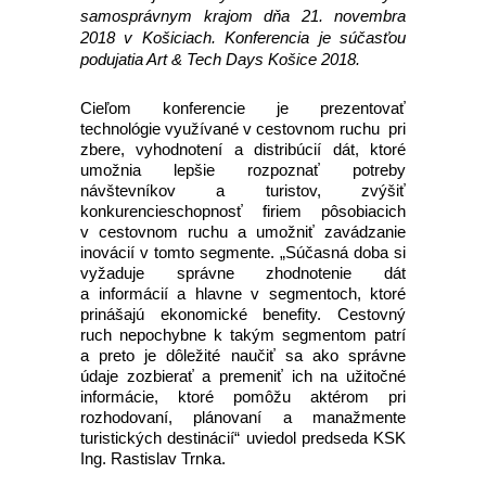
samosprávnym krajom dňa 21. novembra
2018 v Košiciach. Konferencia je súčasťou
podujatia Art & Tech Days Košice 2018.
Cieľom konferencie je prezentovať
technológie využívané v cestovnom ruchu pri
zbere, vyhodnotení a distribúcií dát, ktoré
umožnia lepšie rozpoznať potreby
návštevníkov a turistov, zvýšiť
konkurencieschopnosť firiem pôsobiacich
v cestovnom ruchu a umožniť zavádzanie
inovácií v tomto segmente. „Súčasná doba si
vyžaduje správne zhodnotenie dát
a informácií a hlavne v segmentoch, ktoré
prinášajú ekonomické benefity. Cestovný
ruch nepochybne k takým segmentom patrí
a preto je dôležité naučiť sa ako správne
údaje zozbierať a premeniť ich na užitočné
informácie, ktoré pomôžu aktérom pri
rozhodovaní, plánovaní a manažmente
turistických destinácií“ uviedol predseda KSK
Ing. Rastislav Trnka.