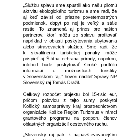
„Službu splavu sme spustili ako našu pilotnú
aktivitu ekologického turizmu a sme radi, že
aj keď závisí od priazne poveternostných
podmienok, dopyt po nej je veľký a stále
rastie. To znamená aj prínos pre našich
partnerov, ktorí môžu zo splavu profitovať
napríklad v oblasti poskytovania ubytovania
alebo stravovacích služieb. Sme radi, že
k skvalitneniu turistickej ponuky môže
prispieť aj Štátna ochrana prírody, napokon,
infobod bude poskytovať široké portfólio
informácií o možnostiach turistiky
v Slovenskom raji,“ hovorí riaditeľ Správy NP
Slovenský raj Tomáš Dražil.
Celkový rozpočet projektu bol 15-tisíc eur,
pričom polovicu z tejto sumy poskytol
Košický samosprávny kraj prostredníctvom
organizácie Košice Región Turizmus v rámci
grantového programu na podporu členov
oblastných organizácií cestovného ruchu.
„Slovenský raj patrí k najnavštevovanejším