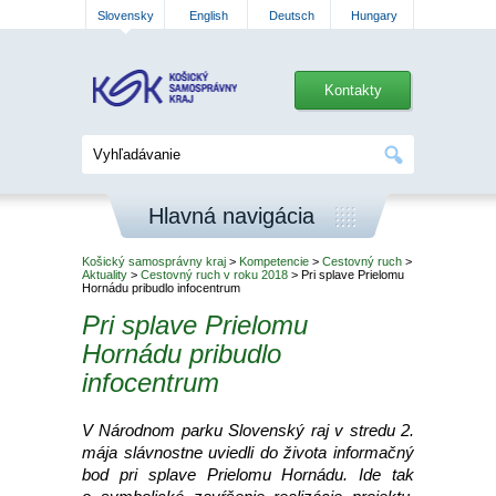
Slovensky
English
Deutsch
Hungary
Kontakty
Hlavná navigácia
Košický samosprávny kraj
>
Kompetencie
>
Cestovný ruch
>
Aktuality
>
Cestovný ruch v roku 2018
> Pri splave Prielomu
Hornádu pribudlo infocentrum
Pri splave Prielomu
Hornádu pribudlo
infocentrum
V Národnom parku Slovenský raj v stredu 2.
mája slávnostne uviedli do života informačný
bod pri splave Prielomu Hornádu. Ide tak