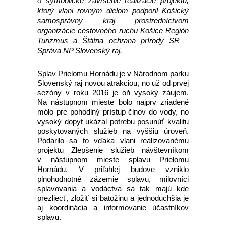
o symbolické zavŕšenie realizácie projektu,
ktorý vlani rovným dielom podporil Košický
samosprávny kraj prostredníctvom
organizácie cestovného ruchu Košice Región
Turizmus a Štátna ochrana prírody SR –
Správa NP Slovenský raj.
Splav Prielomu Hornádu je v Národnom parku
Slovenský raj novou atrakciou, no už od prvej
sezóny v roku 2016 je oň vysoký záujem.
Na nástupnom mieste bolo najprv zriadené
mólo pre pohodlný prístup člnov do vody, no
vysoký dopyt ukázal potrebu posunúť kvalitu
poskytovaných služieb na vyššiu úroveň.
Podarilo sa to vďaka vlani realizovanému
projektu Zlepšenie služieb návštevníkom
v nástupnom mieste splavu Prielomu
Hornádu. V priľahlej budove vzniklo
plnohodnotné zázemie splavu, milovníci
splavovania a vodáctva sa tak majú kde
prezliecť, zložiť si batožinu a jednoduchšia je
aj koordinácia a informovanie účastníkov
splavu.