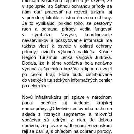
miestam Košického regiónu a je skvelé, že
v spolupráci so Štátnou ochranou prírody sa
nám darí pracovať na rozvoji turizmu aj
v prírodnej lokalite s istou úrovňou ochrany.
Je to vynikajúci príklad toho, že cestovný
ruch a ochrana prírody vedia fungovať
v symbióze. Navyše, koordinovanie
návštevníkov a poskytovanie informácií má
takisto viesť k osvete v oblasti ochrany
prírody,“ uviedla výkonná riaditeľka Košice
Región Turizmus Lenka Vargová Jurková.
Dodala, že k téme vodáctva bola nedávno
vydaná aj špeciálna brožúra s tipmi na výlet
po celom kraji, ktoré budú distribuované
do všetkých turistických informačných centier
po celom kraji.
Novú infraštruktúru pri splave v národnom
parku oceňuje aj vedenie krajskej
samosprávy: „Odvetvie cestovného ruchu sa
skladá z rôznych segmentov a milovníci
vodáctva sú jedným z nich. Je dobrou
správou, že práve v nádhernom Slovenskom
raji sa darí, aj s ohľadom na ochranu prírody,