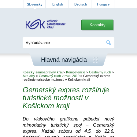
Slovensky
English
Deutsch
Hungary
Kontakty
Hlavná navigácia
Košický samosprávny kraj
>
Kompetencie
>
Cestovný ruch
>
Aktuality
>
Cestovný ruch v roku 2019
> Gemerský expres
rozširuje turistické možnosti v Košickom kraji
Gemerský expres rozširuje
turistické možnosti v
Košickom kraji
Do vlakového grafikonu pribudol nový
mimoriadny turistický spoj – Gemerský
expres. Každú sobotu od 4.5. do 22.6.