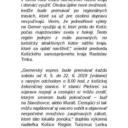
i domáci využiť. Otvára úplne nové možnosti,
keďže bude premávať po regionálnych
trasách, ktoré sa už pre osobnú dopravu
nevyužívajú. Verím, že jednodňové výlety
na Gemer využijú aj tí, ktorí prídu do Košíc
počas majstrovstiev sveta v hokeji. Tento
región jedným z málo poznaných, no
turisticky atraktívnych kútov nášho kraja,
ktoré sa oplatí navštíviť,“
uviedol predseda
Košického samosprávneho kraja Rastislav
Trnka.
„Gemerský expres bude premávať každú
sobotu od 4. 5. do 22. 6. 2019 (vrátane)
s ranným odchodom o 8.00 hod. z košickej
železničnej stanice. V stanici Plešivec sa
súprava rozpojí a cestujúci si môžu zvoliť,
ktorým smerom budú pokračovať – buď
na Slavošovce, alebo Muráň. Cestujúci si tak
môžu naplánovať aj viacero sobôt a objavovať
nespočetné množstvo zaujímavých zákutí,
ktoré táto lokalita ponúka,“
doplnila výkonná
riaditeľka Košice Región Turizmus Lenka