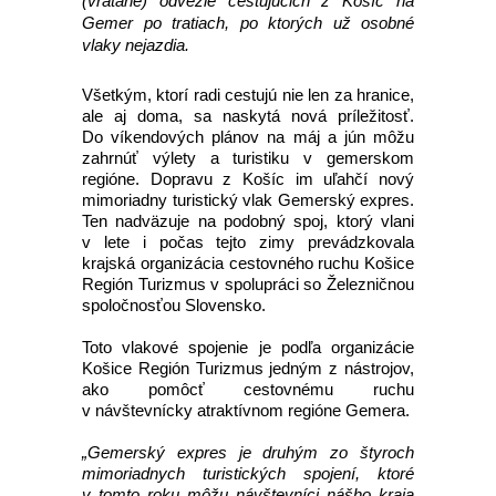
(vrátane) odvezie cestujúcich z Košíc na
Gemer po tratiach, po ktorých už osobné
vlaky nejazdia.
Všetkým, ktorí radi cestujú nie len za hranice,
ale aj doma, sa naskytá nová príležitosť.
Do víkendových plánov na máj a jún môžu
zahrnúť výlety a turistiku v gemerskom
regióne. Dopravu z Košíc im uľahčí nový
mimoriadny turistický vlak Gemerský expres.
Ten nadväzuje na podobný spoj, ktorý vlani
v lete i počas tejto zimy prevádzkovala
krajská organizácia cestovného ruchu Košice
Región Turizmus v spolupráci so Železničnou
spoločnosťou Slovensko.
Toto vlakové spojenie je podľa organizácie
Košice Región Turizmus jedným z nástrojov,
ako pomôcť cestovnému ruchu
v návštevnícky atraktívnom regióne Gemera.
„Gemerský expres je druhým zo štyroch
mimoriadnych turistických spojení, ktoré
v tomto roku môžu návštevníci nášho kraja