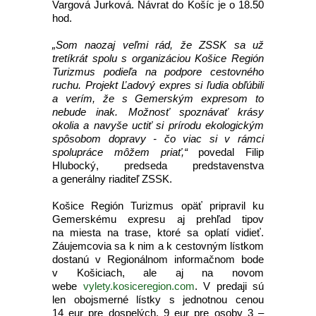
Vargová Jurková. Návrat do Košíc je o 18.50
hod.
„Som naozaj veľmi rád, že ZSSK sa už
tretíkrát spolu s organizáciou Košice Región
Turizmus podieľa na podpore cestovného
ruchu. Projekt Ľadový expres si ľudia obľúbili
a verím, že s Gemerským expresom to
nebude inak. Možnosť spoznávať krásy
okolia a navyše uctiť si prírodu ekologickým
spôsobom dopravy - čo viac si v rámci
spolupráce môžem priať,“
povedal Filip
Hlubocký, predseda predstavenstva
a generálny riaditeľ ZSSK.
Košice Región Turizmus opäť pripravil ku
Gemerskému expresu aj prehľad tipov
na miesta na trase, ktoré sa oplatí vidieť.
Záujemcovia sa k nim a k cestovným lístkom
dostanú v Regionálnom informačnom bode
v Košiciach, ale aj na novom
webe
vylety.kosiceregion.com
. V predaji sú
len obojsmerné lístky s jednotnou cenou
14 eur pre dospelých, 9 eur pre osoby 3 –