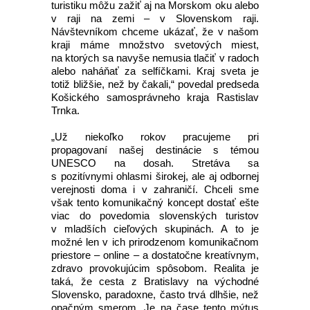
turistiku môžu zažiť aj na Morskom oku alebo
v raji na zemi – v Slovenskom raji.
Návštevníkom chceme ukázať, že v našom
kraji máme množstvo svetových miest,
na ktorých sa navyše nemusia tlačiť v radoch
alebo naháňať za selfíčkami. Kraj sveta je
totiž bližšie, než by čakali,“ povedal predseda
Košického samosprávneho kraja Rastislav
Trnka.
„Už niekoľko rokov pracujeme pri
propagovaní našej destinácie s témou
UNESCO na dosah. Stretáva sa
s pozitívnymi ohlasmi širokej, ale aj odbornej
verejnosti doma i v zahraničí. Chceli sme
však tento komunikačný koncept dostať ešte
viac do povedomia slovenských turistov
v mladších cieľových skupinách. A to je
možné len v ich prirodzenom komunikačnom
priestore – online – a dostatočne kreatívnym,
zdravo provokujúcim spôsobom. Realita je
taká, že cesta z Bratislavy na východné
Slovensko, paradoxne, často trvá dlhšie, než
opačným smerom. Je na čase tento mýtus