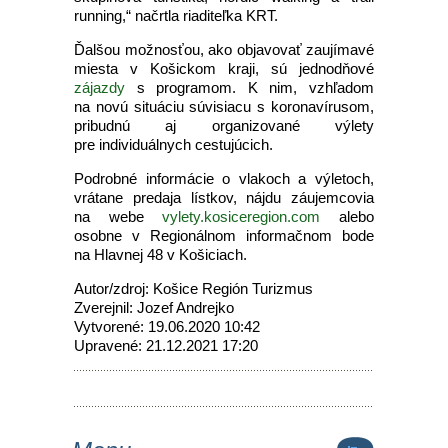
running,“ načrtla riaditeľka KRT.
Ďalšou možnosťou, ako objavovať zaujímavé
miesta v Košickom kraji, sú jednodňové
zájazdy
s programom. K nim, vzhľadom
na novú situáciu súvisiacu s koronavírusom,
pribudnú aj organizované výlety
pre individuálnych cestujúcich.
Podrobné informácie o vlakoch a výletoch,
vrátane predaja lístkov, nájdu záujemcovia
na webe
vylety.kosiceregion.com
alebo
osobne v Regionálnom informačnom bode
na Hlavnej 48 v Košiciach.
Autor/zdroj: Košice Región Turizmus
Zverejnil: Jozef Andrejko
Vytvorené: 19.06.2020 10:42
Upravené: 21.12.2021 17:20