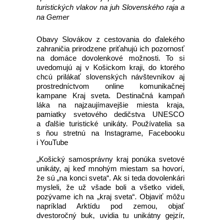
turistických vlakov na juh Slovenského raja a
na Gemer
Obavy Slovákov z cestovania do ďalekého
zahraničia prirodzene priťahujú ich pozornosť
na domáce dovolenkové možnosti. To si
uvedomujú aj v Košickom kraji, do ktorého
chcú prilákať slovenských návštevníkov aj
prostredníctvom online komunikačnej
kampane Kraj sveta. Destinačná kampaň
láka na najzaujímavejšie miesta kraja,
pamiatky svetového dedičstva UNESCO
a ďalšie turistické unikáty. Používatelia sa
s ňou stretnú na Instagrame, Facebooku
i YouTube
„Košický samosprávny kraj ponúka svetové
unikáty, aj keď mnohým miestam sa hovorí,
že sú „na konci sveta“. Ak si teda dovolenkári
mysleli, že už všade boli a všetko videli,
pozývame ich na „kraj sveta“. Objaviť môžu
napríklad Arktídu pod zemou, objať
dvestoročný buk, uvidia tu unikátny gejzír,