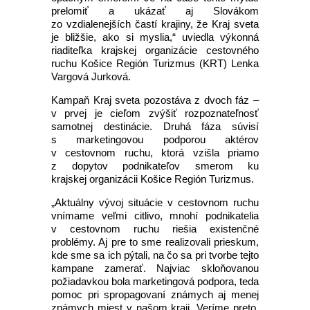
prelomiť a ukázať aj Slovákom
zo vzdialenejších častí krajiny, že Kraj sveta
je bližšie, ako si myslia,“ uviedla výkonná
riaditeľka krajskej organizácie cestovného
ruchu Košice Región Turizmus (KRT) Lenka
Vargová Jurková.
Kampaň Kraj sveta pozostáva z dvoch fáz –
v prvej je cieľom zvýšiť rozpoznateľnosť
samotnej destinácie. Druhá fáza súvisí
s marketingovou podporou aktérov
v cestovnom ruchu, ktorá vzišla priamo
z dopytov podnikateľov smerom ku
krajskej organizácii Košice Región Turizmus.
„Aktuálny vývoj situácie v cestovnom ruchu
vnímame veľmi citlivo, mnohí podnikatelia
v cestovnom ruchu riešia existenčné
problémy. Aj pre to sme realizovali prieskum,
kde sme sa ich pýtali, na čo sa pri tvorbe tejto
kampane zamerať. Najviac skloňovanou
požiadavkou bola marketingová podpora, teda
pomoc pri spropagovaní známych aj menej
známych miest v našom kraji. Veríme preto,