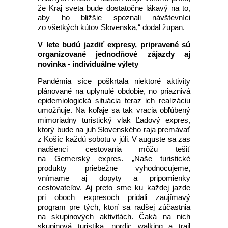
že Kraj sveta bude dostatočne lákavý na to,
aby ho bližšie spoznali návštevníci
zo všetkých kútov Slovenska,“ dodal župan.
V lete budú jazdiť expresy, pripravené sú
organizované jednodňové zájazdy aj
novinka - individuálne výlety
Pandémia síce poškrtala niektoré aktivity
plánované na uplynulé obdobie, no priaznivá
epidemiologická situácia teraz ich realizáciu
umožňuje. Na koľaje sa tak vracia obľúbený
mimoriadny turistický vlak Ľadový expres,
ktorý bude na juh Slovenského raja premávať
z Košíc každú sobotu v júli. V auguste sa zas
nadšenci cestovania môžu tešiť
na Gemerský expres. „Naše turistické
produkty priebežne vyhodnocujeme,
vnímame aj dopyty a pripomienky
cestovateľov. Aj preto sme ku každej jazde
pri oboch expresoch pridali zaujímavý
program pre tých, ktorí sa radšej zúčastnia
na skupinových aktivitách. Čaká na nich
skupinová turistika, nordic walking a trail