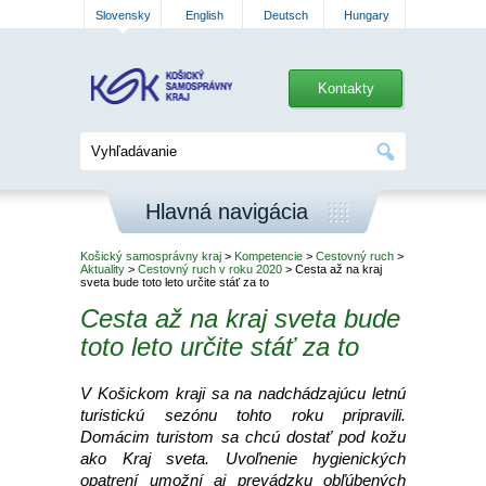
Slovensky
English
Deutsch
Hungary
Kontakty
Hlavná navigácia
Košický samosprávny kraj
>
Kompetencie
>
Cestovný ruch
>
Aktuality
>
Cestovný ruch v roku 2020
> Cesta až na kraj
sveta bude toto leto určite stáť za to
Cesta až na kraj sveta bude
toto leto určite stáť za to
V Košickom kraji sa na nadchádzajúcu letnú
turistickú sezónu tohto roku pripravili.
Domácim turistom sa chcú dostať pod kožu
ako Kraj sveta. Uvoľnenie hygienických
opatrení umožní aj prevádzku obľúbených