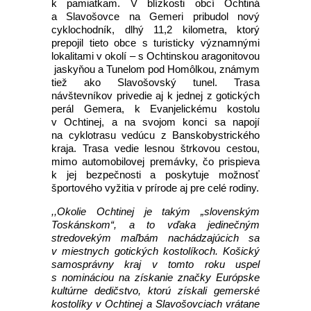
k pamiatkam. V blízkosti obcí Ochtiná
a Slavošovce na Gemeri pribudol nový
cyklochodník, dlhý 11,2 kilometra, ktorý
prepojil tieto obce s turisticky významnými
lokalitami v okolí – s Ochtinskou aragonitovou
jaskyňou a Tunelom pod Homôlkou, známym
tiež ako Slavošovský tunel. Trasa
návštevníkov privedie aj k jednej z gotických
perál Gemera, k Evanjelickému kostolu
v Ochtinej, a na svojom konci sa napojí
na cyklotrasu vedúcu z Banskobystrického
kraja. Trasa vedie lesnou štrkovou cestou,
mimo automobilovej premávky, čo prispieva
k jej bezpečnosti a poskytuje možnosť
športového vyžitia v prírode aj pre celé rodiny.
,,Okolie Ochtinej je takým „slovenským
Toskánskom“, a to vďaka jedinečným
stredovekým maľbám nachádzajúcich sa
v miestnych gotických kostolíkoch. Košický
samosprávny kraj v tomto roku uspel
s nomináciou na získanie značky Európske
kultúrne dedičstvo, ktorú získali gemerské
kostolíky v Ochtinej a Slavošovciach vrátane