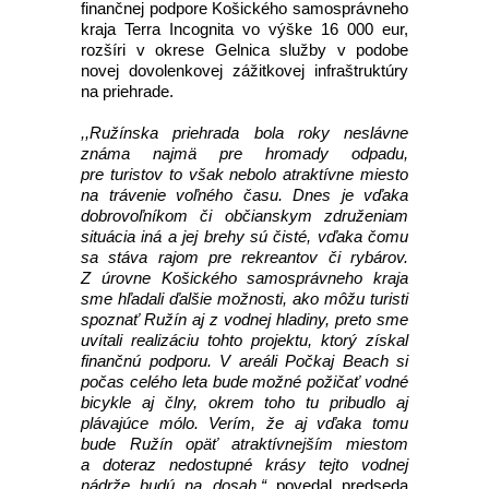
finančnej podpore Košického samosprávneho
kraja Terra Incognita vo výške 16 000 eur,
rozšíri v okrese Gelnica služby v podobe
novej dovolenkovej zážitkovej infraštruktúry
na priehrade.
,,Ružínska priehrada bola roky neslávne
známa najmä pre hromady odpadu,
pre turistov to však nebolo atraktívne miesto
na trávenie voľného času. Dnes je vďaka
dobrovoľníkom či občianskym združeniam
situácia iná a jej brehy sú čisté, vďaka čomu
sa stáva rajom pre rekreantov či rybárov.
Z úrovne Košického samosprávneho kraja
sme hľadali ďalšie možnosti, ako môžu turisti
spoznať Ružín aj z vodnej hladiny, preto sme
uvítali realizáciu tohto projektu, ktorý získal
finančnú podporu. V areáli Počkaj Beach si
počas celého leta bude možné požičať vodné
bicykle aj člny, okrem toho tu pribudlo aj
plávajúce mólo. Verím, že aj vďaka tomu
bude Ružín opäť atraktívnejším miestom
a doteraz nedostupné krásy tejto vodnej
nádrže budú na dosah,“
povedal predseda