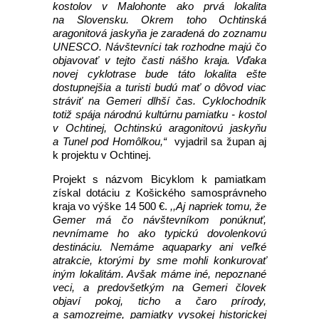
kostolov v Malohonte ako prvá lokalita
na Slovensku. Okrem toho Ochtinská
aragonitová jaskyňa je zaradená do zoznamu
UNESCO. Návštevníci tak rozhodne majú čo
objavovať v tejto časti nášho kraja. Vďaka
novej cyklotrase bude táto lokalita ešte
dostupnejšia a turisti budú mať o dôvod viac
stráviť na Gemeri dlhší čas. Cyklochodník
totiž spája národnú kultúrnu pamiatku - kostol
v Ochtinej, Ochtinskú aragonitovú jaskyňu
a Tunel pod Homôlkou,“
vyjadril sa župan aj
k projektu v Ochtinej.
Projekt s názvom Bicyklom k pamiatkam
získal dotáciu z Košického samosprávneho
kraja vo výške 14 500 €.
,,Aj napriek tomu, že
Gemer má čo návštevníkom ponúknuť,
nevnímame ho ako typickú dovolenkovú
destináciu. Nemáme aquaparky ani veľké
atrakcie, ktorými by sme mohli konkurovať
iným lokalitám. Avšak máme iné, nepoznané
veci, a predovšetkým na Gemeri človek
objaví pokoj, ticho a čaro prírody,
a samozrejme, pamiatky vysokej historickej