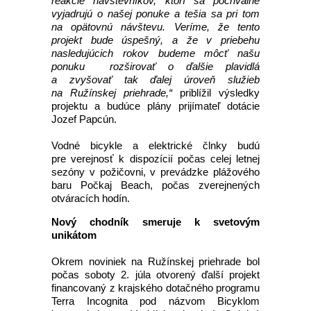
reakcie návštevníkov, ktorí sa pochvalne
vyjadrujú o našej ponuke a tešia sa pri tom
na opätovnú návštevu. Veríme, že tento
projekt bude úspešný, a že v priebehu
nasledujúcich rokov budeme môcť našu
ponuku rozširovať o ďalšie plavidlá
a zvyšovať tak ďalej úroveň služieb
na Ružínskej priehrade,“
priblížil výsledky
projektu a budúce plány prijímateľ dotácie
Jozef Papcún.
Vodné bicykle a elektrické člnky budú
pre verejnosť k dispozícií počas celej letnej
sezóny v požičovni, v prevádzke plážového
baru Počkaj Beach, počas zverejnených
otváracích hodín.
Nový chodník smeruje k svetovým
unikátom
Okrem noviniek na Ružínskej priehrade bol
počas soboty 2. júla otvorený ďalší projekt
financovaný z krajského dotačného programu
Terra Incognita pod názvom Bicyklom