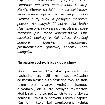
úspešne zrealizované projekty, ktoré
skvalitnia turistickú infraštruktúru v kraji.
Región Gemer sa teší z novej cyklotrasy,
ktorá prepojí významné pamiatky v obci
Ochtiná a jej okolí, a poskytne cyklistom
priestor na oddych či servis. Na brehu
Ružínskej priehrady sa zároveň otvárajú nové
možnosti pre vodné dobrodružstvá. Obe
turistické novinky vznikli vďaka finančnej
podpore krajskej samosprávy
prostredníctvom grantovej schémy Terra
Incognita.
Na palube vodných bicyklov a člnov
Dobre známa Ružínska priehrada sa
nachádza asi 35 km severozápadne
od mesta Košice a za posledné roky sa stala
rajom pre rybárov, vodných trampov
a vodákov, ale aj pre bežných rekreantov,
ktorí k nej smerujú počas letných dní, aby sa
schladili. Projekt s názvom Loďkou naprieč
Ružínom, ktorý bol zrealizovaný vďaka