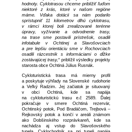
hodnoty. Cyklotrasou chceme priblížiť ľuďom
niektoré z krás, ktoré v našom regióne
máme. Vďaka dotácii sa nám podarilo
sprístupniť 11 kilometrov dlhú cyklotrasu,
v rámci ktorej boli zrealizované terénne
úpravy, vyžívanie a odvodnenie trasy,
na trase sme postavili prístrešok, osadili
infotabule v Ochtinej a Slavošovciach
a pre lepšiu orientáciu sme v Rochovciach
osadili rázcestník s informáciami o dĺžke
zostávajúcej trasy,“
priblížil výsledky projekty
starosta obce Ochtiná Július Rusnák.
Cykloturistická trasa má mierny profil
a poskytuje výhľady na Slovenské rudohorie
a Veľký Radzim. Jej začiatok je situovaný
v obci Ochtiná, kde sa napája
na cykloturistickú trasu e.č 2589. Ďalej
pokračuje v smere Ochtiná rezervár,
Ochtinský potok, Pod Bradáčom, Trejbová –
Rejkovský potok a končí v areáli známom
ako Dobšinského rozprávkareň, kde sa
nachádza aj vstup do Slavošovského
tunela. Cyklochodník sa pri tuneli napája