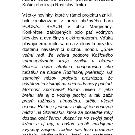
Košického kraja Rastislav Trnka.
Všetky novinky, ktoré v rámci projektu vznikli,
boli zrealizované v areáli plážového baru
POČKAJ BEACH v obci Margecany.
Konkrétne, zakúpených bolo päť vodných
bicyklov a dva člny s elektromotorom. Vďaka
plávajúcemu mólu sa do a z člnov či bicyklov
dostanú návštevníci suchou nohou.
,,Sme
veľmi radi, že vďaka podpore Košického
samosprávneho kraja vznikla v okrese
Gelnica nová atrakcia podporujúca eko
turistiku na hladine Ružínskej priehrady. Už
samotný názov projektu prezrádza, že
návštevníci získajú na priehradu nový pohľad.
Možnosť spoznávať Ružín nielen z jeho
brehu, ale aj z vodnej plochy, a tak zažiť
pravú ružínsku atmosféru, určite všetci
ocenia. Ružín je jednou z najkrajších vodných
nádrží na Slovensku, ktorá za posledné roky
dostala opäť šancu ukázať sa vo svojej plnej
kráse a aj my, v našom areáli, evidujeme
zvýšený záujem. Taktiež nás tešia pozitívne