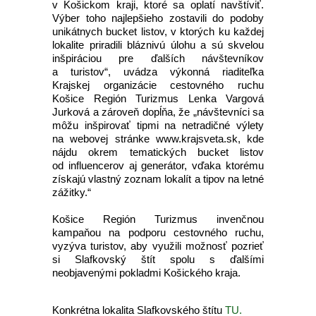
v Košickom kraji, ktoré sa oplatí navštíviť.
Výber toho najlepšieho zostavili do podoby
unikátnych bucket listov, v ktorých ku každej
lokalite priradili bláznivú úlohu a sú skvelou
inšpiráciou pre ďalších návštevníkov
a turistov“, uvádza výkonná riaditeľka
Krajskej organizácie cestovného ruchu
Košice Región Turizmus Lenka Vargová
Jurková a zároveň dopĺňa, že „návštevníci sa
môžu inšpirovať tipmi na netradičné výlety
na webovej stránke www.krajsveta.sk, kde
nájdu okrem tematických bucket listov
od influencerov aj generátor, vďaka ktorému
získajú vlastný zoznam lokalít a tipov na letné
zážitky.“
Košice Región Turizmus invenčnou
kampaňou na podporu cestovného ruchu,
vyzýva turistov, aby využili možnosť pozrieť
si Slafkovský štít spolu s ďalšími
neobjavenými pokladmi Košického kraja.
Konkrétna lokalita Slafkovského štítu
TU.