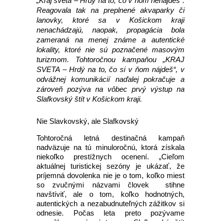
„Kraj sveta – Hrdý na to, čo v ňom nenájdeš“.
Reagovala tak na preplnené akvaparky či
lanovky, ktoré sa v Košickom kraji
nenachádzajú, naopak, propagácia bola
zameraná na menej známe a autentické
lokality, ktoré nie sú poznačené masovým
turizmom. Tohtoročnou kampaňou „KRAJ
SVETA – Hrdý na to, čo si v ňom nájdeš“, v
odvážnej komunikácií naďalej pokračuje a
zároveň pozýva na vôbec prvý výstup na
Slafkovský štít v Košickom kraji.
Nie Slavkovský, ale Slafkovský
Tohtoročná letná destinačná kampaň
nadväzuje na tú minuloročnú, ktorá získala
niekoľko prestížnych ocenení. „Cieľom
aktuálnej turistickej sezóny je ukázať, že
príjemná dovolenka nie je o tom, koľko miest
so zvučnými názvami človek stihne
navštíviť, ale o tom, koľko hodnotných,
autentických a nezabudnuteľných zážitkov si
odnesie. Počas leta preto pozývame