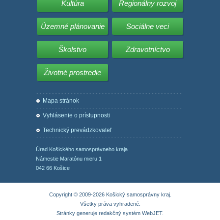
Kultúra
Regionálny rozvoj
Územné plánovanie
Sociálne veci
Školstvo
Zdravotníctvo
Životné prostredie
Mapa stránok
Vyhlásenie o prístupnosti
Technický prevádzkovateľ
Úrad Košického samosprávneho kraja
Námestie Maratónu mieru 1
042 66 Košice
Copyright © 2009-2026 Košický samosprávny kraj.
Všetky práva vyhradené.
Stránky generuje
redakčný systém WebJET
.