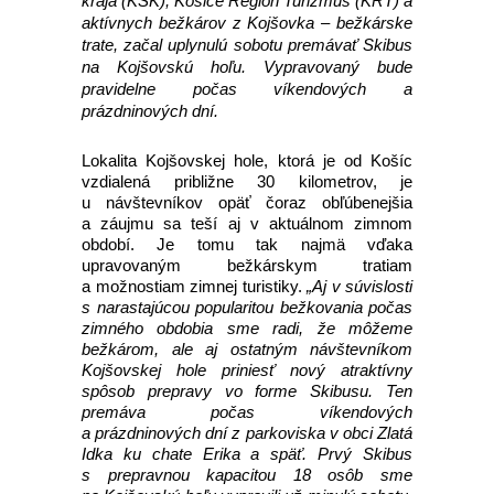
kraja (KSK), Košice Región Turizmus (KRT) a
aktívnych bežkárov z Kojšovka – bežkárske
trate, začal uplynulú sobotu premávať Skibus
na Kojšovskú hoľu. Vypravovaný bude
pravidelne počas víkendových a
prázdninových dní.
Lokalita Kojšovskej hole, ktorá je od Košíc
vzdialená približne 30 kilometrov, je
u návštevníkov opäť čoraz obľúbenejšia
a záujmu sa teší aj v aktuálnom zimnom
období. Je tomu tak najmä vďaka
upravovaným bežkárskym tratiam
a možnostiam zimnej turistiky.
„Aj v súvislosti
s narastajúcou popularitou bežkovania počas
zimného obdobia sme radi, že môžeme
bežkárom, ale aj ostatným návštevníkom
Kojšovskej hole priniesť nový atraktívny
spôsob prepravy vo forme Skibusu. Ten
premáva počas víkendových
a prázdninových dní z parkoviska v obci Zlatá
Idka ku chate Erika a späť. Prvý Skibus
s prepravnou kapacitou 18 osôb sme