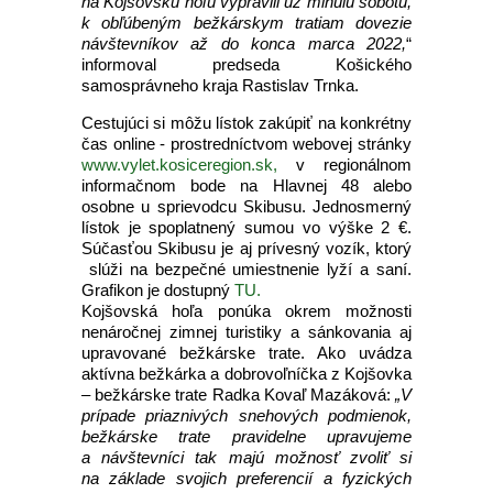
na Kojšovskú hoľu vypravili už minulú sobotu,
k obľúbeným bežkárskym tratiam dovezie
návštevníkov až do konca marca 2022,
“
informoval predseda Košického
samosprávneho kraja Rastislav Trnka.
Cestujúci si môžu lístok zakúpiť na konkrétny
čas online - prostredníctvom webovej stránky
www.vylet.kosiceregion.sk,
v regionálnom
informačnom bode na Hlavnej 48 alebo
osobne u sprievodcu Skibusu. Jednosmerný
lístok je spoplatnený sumou vo výške 2 €.
Súčasťou Skibusu je aj prívesný vozík, ktorý
slúži na bezpečné umiestnenie lyží a saní.
Grafikon je dostupný
TU.
Kojšovská hoľa ponúka okrem možnosti
nenáročnej zimnej turistiky a sánkovania aj
upravované bežkárske trate. Ako uvádza
aktívna bežkárka a dobrovoľníčka z Kojšovka
– bežkárske trate Radka Kovaľ Mazáková:
„V
prípade priaznivých snehových podmienok,
bežkárske trate pravidelne upravujeme
a návštevníci tak majú možnosť zvoliť si
na základe svojich preferencií a fyzických