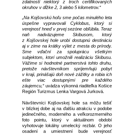
zdatností niektorý z troch certifikovaných
okruhov v dĺžke 2, 3 alebo 5 kilometrov.“
„Na Kojšovskú hoľu sme počas minulého leta
úspešne vypravovali Cyklobus, ktorý si
verejnosť hneď v prvej sezóne obľúbila. Teraz
naň nadväzujeme Skibusom, ktorý
z Kojšovskej hole urobí dostupnú destináciu
aj v zime na krátky výlet z mesta do prírody.
Sme vďační za spoluprácu všetkým
subjektom, ktorí umožnili realizáciu Skibusu.
Vážime si hodnotné partnerstvá tohto druhu,
pretože návštevníkom spríjemňujú pobyt
v kraji, prinášajú doň nové zážitky a robia ich
ešte viac dostupnými pre každého
záujemcu,“
uvádza výkonná riaditeľka Košice
Región Turizmus Lenka Vargová Jurková.
Návštevníci Kojšovskej hole sa môžu tešiť
v blízkej dobe aj na ďalšiu atrakciu v podobe
jedinečného, moderného a veľkorozmerného
foto pointu, ktorý v aktuálnom období
vyhotovuje lokálny umelecký rezbár. O jeho
osadení a umiestnení bude verejnosť