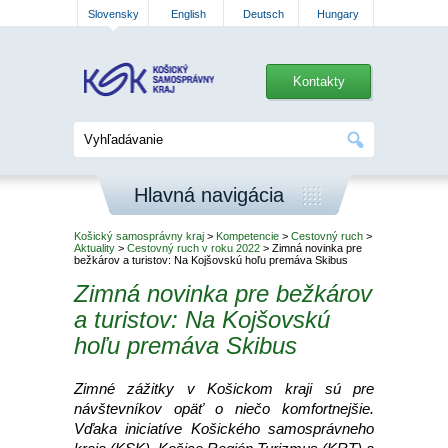
Slovensky
English
Deutsch
Hungary
Kontakty
Hlavná navigácia
Košický samosprávny kraj
>
Kompetencie
>
Cestovný ruch
>
Aktuality
>
Cestovný ruch v roku 2022
> Zimná novinka pre
bežkárov a turistov: Na Kojšovskú hoľu premáva Skibus
Zimná novinka pre bežkárov
a turistov: Na Kojšovskú
hoľu premáva Skibus
Zimné zážitky v Košickom kraji sú pre
návštevníkov opäť o niečo komfortnejšie.
Vďaka iniciatíve Košického samosprávneho